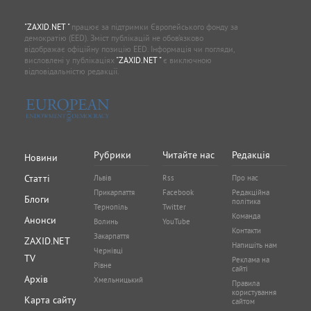
"ZAXID.NET "
працює за підтримки Європейського фонду за
демократію (EED). Зміст публікацій не обов’язково
відображає офіційну позицію EED. Інформація чи погляди,
висловлені у публікаціях
"ZAXID.NET "
є виключною
відповідальністю редакції.
Рубрики
Читайте нас
Редакція
Новини
Статті
Львів
Rss
Про нас
Прикарпаття
Facebook
Редакційна
Блоги
політика
Тернопіль
Twitter
Команда
Анонси
Волинь
YouTube
Контакти
Закарпаття
ZAXID.NET
Напишіть нам
Чернівці
TV
Реклама на
Рівне
сайті
Архів
Хмельницький
Правила
користування
Карта сайту
сайтом