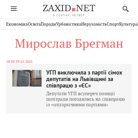
6 СЕРПНЯ, ЧЕТВЕР
Івано-
Публікації
Авто
Словко
Культура
Економіка
Освіта
Поради
Урбаністика
Нерухомість
Спорт
Культура
Стрий
Рівне
Франківськ
Світ
Економіка
Рецепти
Здоров'я
Дрогобич
Львів
Тернопіль
Мирослав Брегман
Кіно
Дім
Спорт
Краєзнавство
Хмельницький
Чернівці
Волинь
Фото
Освіта
Нерухомість
Домашні
Вінниця
Шептицький
Закарпаття
тварини
18:30 29-12-2021
УГП виключила з партії сімох
депутатів на Львівщині за
співпрацю з «ЄС»
Депутати УГП всупереч позиції
політради погодились на співпрацю
із «олігархічними партіями»