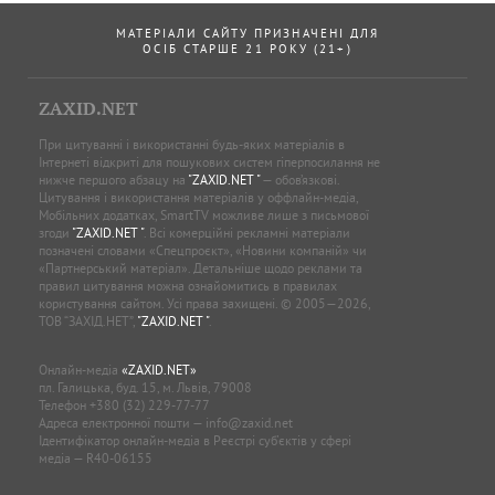
МАТЕРІАЛИ САЙТУ ПРИЗНАЧЕНІ ДЛЯ
ОСІБ СТАРШЕ 21 РОКУ (21+)
ZAXID.NET
При цитуванні і використанні будь-яких матеріалів в
Інтернеті відкриті для пошукових систем гіперпосилання не
нижче першого абзацу на
"ZAXID.NET "
— обов’язкові.
Цитування і використання матеріалів у оффлайн-медіа,
Мобільних додатках, SmartTV можливе лише з письмової
згоди
"ZAXID.NET "
. Всі комерційні рекламні матеріали
позначені словами «Спецпроєкт», «Новини компаній» чи
«Партнерський матеріал». Детальніше щодо реклами та
правил цитування можна ознайомитись в правилах
користування сайтом. Усі права захищені. © 2005—2026,
ТОВ “ЗАХІД.НЕТ”,
"ZAXID.NET "
.
Онлайн-медіа
«ZAXID.NET»
пл. Галицька, буд. 15, м. Львів, 79008
Телефон
+380 (32) 229-77-77
Адреса електронної пошти —
info@zaxid.net
Ідентифікатор онлайн-медіа в Реєстрі суб'єктів у сфері
медіа — R40-06155