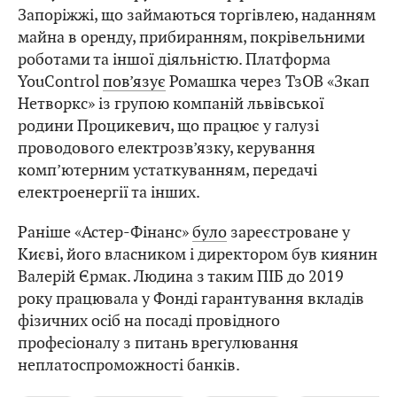
Запоріжжі, що займаються торгівлею, наданням
майна в оренду, прибиранням, покрівельними
роботами та іншої діяльністю. Платформа
YouControl
пов’язує
Ромашка через ТзОВ «Зкап
Нетворкс» із групою компаній львівської
родини Процикевич, що працює у галузі
проводового електрозв’язку, керування
комп’ютерним устаткуванням, передачі
електроенергії та інших.
Раніше «Астер-Фінанс»
було
зареєстроване у
Києві, його власником і директором був киянин
Валерій Єрмак. Людина з таким ПІБ до 2019
року працювала у Фонді гарантування вкладів
фізичних осіб на посаді провідного
професіоналу з питань врегулювання
неплатоспроможності банків.