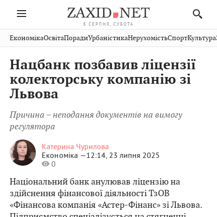
8 СЕРПНЯ, СУБОТА
Івано-
Публікації
Авто
Словко
Культура
Економіка
Освіта
Поради
Урбаністика
Нерухомість
Спорт
Культура
Стрий
Рівне
Франківськ
Світ
Економіка
Рецепти
Здоров'я
Дрогобич
Львів
Тернопіль
Нацбанк позбавив ліцензії
Кіно
Дім
Спорт
Краєзнавство
Хмельницький
Чернівці
Волинь
колекторську компанію зі
Фото
Освіта
Нерухомість
Домашні
Вінниця
Шептицький
Львова
Закарпаття
тварини
Причина – неподання документів на вимогу
регулятора
Катерина Чурилова
Економіка —
12:14, 23 липня 2025
0
Національний банк анулював ліцензію на
здійснення фінансової діяльності ТзОВ
«Фінансова компанія «Астер-Фінанс» зі Львова.
Підприємство спеціалізується на стягненні