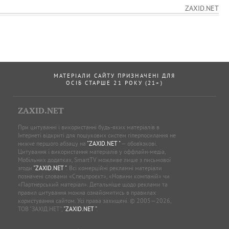
ZAXID.NET
МАТЕРІАЛИ САЙТУ ПРИЗНАЧЕНІ ДЛЯ
ОСІБ СТАРШЕ 21 РОКУ (21+)
ZAXID.NET
При цитуванні і використанні будь-яких матеріалів в
Інтернеті відкриті для пошукових систем гіперпосилання не
нижче першого абзацу на
"ZAXID.NET "
— обов’язкові.
Цитування і використання матеріалів у оффлайн-медіа,
Мобільних додатках, SmartTV можливе лише з письмової
згоди
"ZAXID.NET "
. Всі комерційні рекламні матеріали
позначені словами «Спецпроєкт», «Новини компаній» чи
«Партнерський матеріал». Детальніше щодо реклами та
правил цитування можна ознайомитись в правилах
користування сайтом. Усі права захищені. © 2005—2026,
ТОВ “ЗАХІД.НЕТ”,
"ZAXID.NET "
.