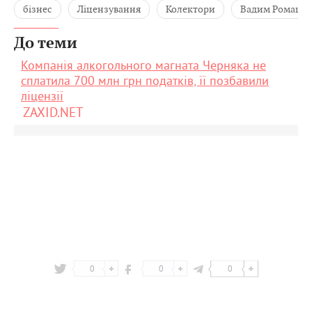
бізнес
Ліцензування
Колектори
Вадим Ромашк
До теми
Компанія алкогольного магната Черняка не
сплатила 700 млн грн податків, її позбавили
ліцензії
ZAXID.NET
0
0
0