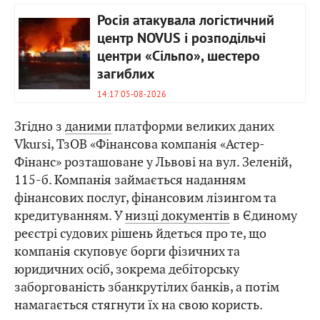
Росія атакувала логістичний
центр NOVUS і розподільчі
центри «Сільпо», шестеро
загиблих
14:17 05-08-2026
Згідно з
даними
платформи великих даних
Vkursi, ТзОВ «Фінансова компанія «Астер-
Фінанс» розташоване у Львові на вул. Зеленій,
115-б. Компанія займається наданням
фінансових послуг, фінансовим лізингом та
кредитуванням. У
низці документів
в Єдиному
реєстрі судових рішень йдеться про те, що
компанія скуповує борги фізичних та
юридичних осіб, зокрема дебіторську
заборгованість збанкрутілих банків, а потім
намагається стягнути їх на свою користь.