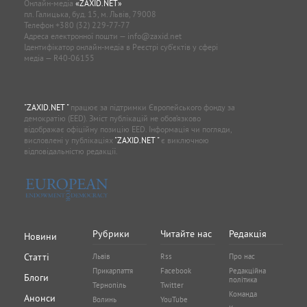
Онлайн-медіа
«ZAXID.NET»
пл. Галицька, буд. 15, м. Львів, 79008
Телефон
+380 (32) 229-77-77
Адреса електронної пошти —
info@zaxid.net
Ідентифікатор онлайн-медіа в Реєстрі суб'єктів у сфері
медіа — R40-06155
"ZAXID.NET "
працює за підтримки Європейського фонду за
демократію (EED). Зміст публікацій не обов’язково
відображає офіційну позицію EED. Інформація чи погляди,
висловлені у публікаціях
"ZAXID.NET "
є виключною
відповідальністю редакції.
Рубрики
Читайте нас
Редакція
Новини
Статті
Львів
Rss
Про нас
Прикарпаття
Facebook
Редакційна
Блоги
політика
Тернопіль
Twitter
Команда
Анонси
Волинь
YouTube