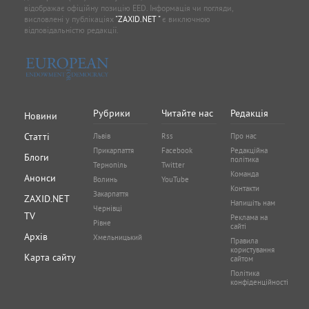
відображає офіційну позицію EED. Інформація чи погляди,
висловлені у публікаціях
"ZAXID.NET "
є виключною
відповідальністю редакції.
Рубрики
Читайте нас
Редакція
Новини
Статті
Львів
Rss
Про нас
Прикарпаття
Facebook
Редакційна
Блоги
політика
Тернопіль
Twitter
Команда
Анонси
Волинь
YouTube
Контакти
Закарпаття
ZAXID.NET
Напишіть нам
Чернівці
TV
Реклама на
Рівне
сайті
Архів
Хмельницький
Правила
користування
Карта сайту
сайтом
Політика
конфіденційності