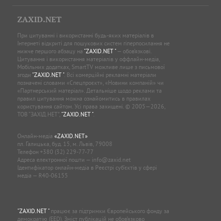
ZAXID.NET
При цитуванні і використанні будь-яких матеріалів в
Інтернеті відкриті для пошукових систем гіперпосилання не
нижче першого абзацу на
"ZAXID.NET "
— обов’язкові.
Цитування і використання матеріалів у оффлайн-медіа,
Мобільних додатках, SmartTV можливе лише з письмової
згоди
"ZAXID.NET "
. Всі комерційні рекламні матеріали
позначені словами «Спецпроєкт», «Новини компаній» чи
«Партнерський матеріал». Детальніше щодо реклами та
правил цитування можна ознайомитись в правилах
користування сайтом. Усі права захищені. © 2005—2026,
ТОВ “ЗАХІД.НЕТ”,
"ZAXID.NET "
.
Онлайн-медіа
«ZAXID.NET»
пл. Галицька, буд. 15, м. Львів, 79008
Телефон
+380 (32) 229-77-77
Адреса електронної пошти —
info@zaxid.net
Ідентифікатор онлайн-медіа в Реєстрі суб'єктів у сфері
медіа — R40-06155
"ZAXID.NET "
працює за підтримки Європейського фонду за
демократію (EED). Зміст публікацій не обов’язково