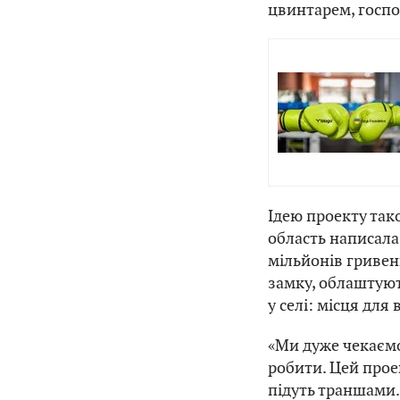
цвинтарем, господ
Ідею проекту тако
область написала 
мільйонів гривень
замку, облаштую
у селі: місця для
«Ми дуже чекаємо
робити. Цей прое
підуть траншами.