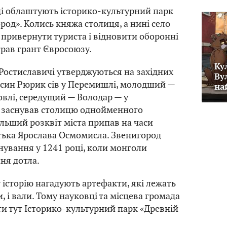
ді облаштують історико-культурний парк
род». Колись княжа столиця, а нині село
 привернути туриста і відновити оборонні
грав грант Євросоюзу.
Ку
, Ростиславичі утверджуються на західних
Ву
 син Рюрик сів у Перемишлі, молодший —
на
овлі, середущий — Володар — у
й заснував столицю однойменного
ільший розквіт міста припав на часи
тька Ярослава Осмомисла. Звенигород
нування у 1241 році, коли монголи
ня дотла.
 історію нагадують артефакти, які лежать
, і вали. Тому науковці та місцева громада
и тут Історико-культурний парк «Древній