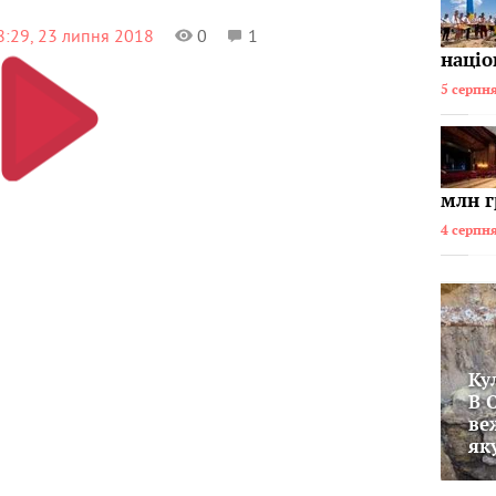
8:29, 23 липня 2018
0
1
націо
5 серпня
млн г
4 серпня
Ку
В 
ве
як