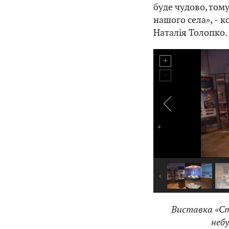
буде чудово, тому
нашого села», ‒ 
Наталія Толопко.
Виставка «Ст
неб