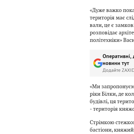
«Дуже важко пока
територія має слі
вали, це є замков
розповідає архіт
політехніки» Вас
Оперативні, 
новини тут
Додайте ZAXID
«Ми запропонуємо
ріки Білки, де ко
будівлі, ця терит
‒ територія княжо
Стрімкою стежкою
бастіони, княжий