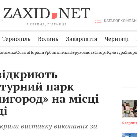
КАТАЛОГ КОМПАН
7 СЕРПНЯ, П'ЯТНИЦЯ
Тернопіль
Волинь
Закарпаття
Чернівці
Стрий
Публікації
Авто
ономіка
Освіта
Поради
Урбаністика
Нерухомість
Спорт
Культура
Здоро
Дрогобич
Світ
Економіка
відкриють
Хмельницький
Кіно
Дім
ьтурний парк
Вінниця
Фото
Освіта
игород» на місці
ці
6 серпня
дкрили виставку викопаних за