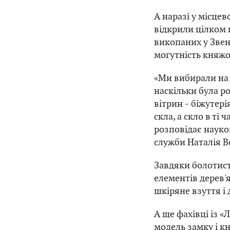
А наразі у місцев
відкрили цілком н
викопаних у Звен
могутність княжо
«Ми вибирали на в
наскільки була ро
вітрин ‒ біжутері
скла, а скло в ті
розповідає науко
служби Наталія В
Завдяки болотист
елементів дерев'
шкіряне взуття і 
А ще фахівці із «
модель замку і к