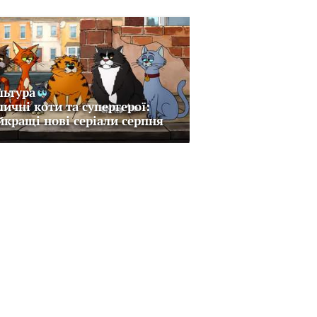
льтура
личні коти та супергерої:
йкращі нові серіали серпня