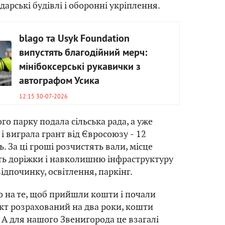
арські будівлі і оборонні укріплення.
blago та Usyk Foundation
випустять благодійний мерч:
мінібоксерські рукавички з
автографом Усика
12:15 30-07-2026
го парку подала сільська рада, а уже
і виграла грант від Євросоюзу ‒ 12
. За ці гроші розчистять вали, місце
ть доріжки і навколишню інфраструктуру
 відпочинку, освітлення, паркінг.
 на те, щоб прийшли кошти і почали
кт розрахований на два роки, кошти
 А для нашого Звенигорода це взагалі