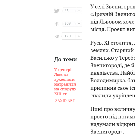
У селі Звенигоро
68
«Древній Звениго
під Львовом хоче
309
місця. Проект ви
170
Русь, XI століття
землях. Старший
Василько у Тереб
До теми
Звенигороді, де 
У центрі
князівства. Найб
Львова
Володимирка, ба
археологи
натрапили
припинив своє іс
на споруду
ХІІІ ст.
спалили укріплен
ZAXID.NET
Нині про величну
просто під ногами
надумали відкрит
Звенигород».