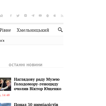
ІЙ
Рівне
Хмельницький
Словко
Культура
вʼя
Рецепти
Здоров'я
Спорт
Краєзнавство
Нерухомість
Домашні тварини
ОСТАННІ НОВИНИ
Наглядову раду Музею
Голодомору-геноциду
очолив Віктор Ющенко
, 14:48
Понад 30 цимбалістів