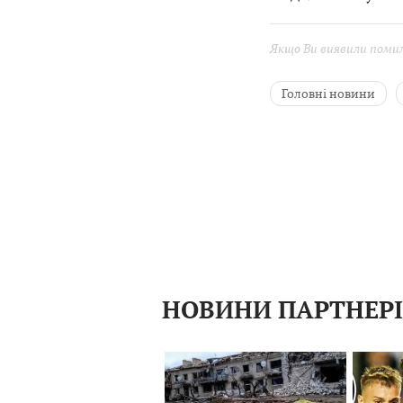
Якщо Ви виявили помилк
Головні новини
Культура
Васил
Звенигород
Ре
НОВИНИ ПАРТНЕР