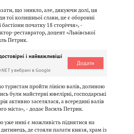
зати, що зникло, але, дякуючи долі, ця
ди тої колишньої слави, це є оборонні
і бастіони початку 18 сторіччя», ‒
ектор-реставратор, доцент «Львівської
иль Петрик.
достовірні і найважливіші
Додати
.NET у вибрані в Google
 туристам пройти лінією валів, долиною
лись були майстерні ювелірні, господарські
орія активно заселялася, а всередині валів
го міста», ‒ додає Василь Петрик.
 уже нині є можливість піднятися на
 дитинець, де стояли палати князя, храм із