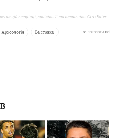
у на цій сторінці, виділіть її та натисніть Ctrl+Enter
Археологія
Виставки
показати всі
ь Петрик
Наталія Войцещук
портажі
ІВ