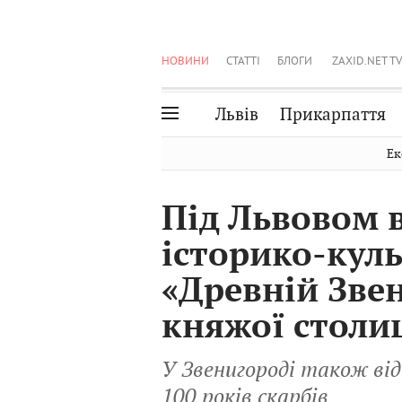
НОВИНИ
СТАТТІ
БЛОГИ
ZAXID.NET TV
Львів
Прикарпаття
Івано-Франківськ
Рівне
Ек
Тернопіль
Львів
Під Львовом 
Волинь
Чернівці
історико-кул
Закарпаття
Шептицький
«Древній Звен
княжої столи
У Звенигороді також ві
100 років скарбів