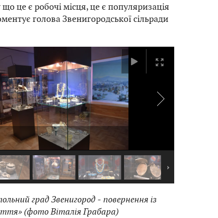
 що це є робочі місця, це є популяризація
коментує голова Звенигородської сільради
ольний град Звенигород ‒ повернення із
уття» (фото Віталія Грабара)