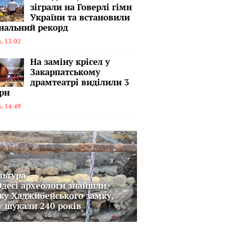
зіграли на Говерлі гімн
України та встановили
нальний рекорд
, 13:02
На заміну крісел у
Закарпатському
драмтеатрі виділили 3
рн
, 14:49
льтура
Одесі археологи знайшли
жу Хаджибейського замку,
у шукали 240 років