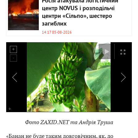
Росія атакувала логістичний
центр NOVUS і розподільчі
центри «Сільпо», шестеро
загиблих
14:17 05-08-2026
Фото ZAXID.NET та Андрія Труша
«Банан не буде таким довговічним, як, до