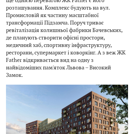
Ще однією перевагою ЖК Father є його
розташування. Комплекс будують на вул.
Промисловій як частину масштабної
трансформації Підзамча. Поруч триває
ревіталізація колишньої фабрики Бачевських,
де планують створити офісні простори,
медичний хаб, спортивну інфраструктуру,
ресторани, супермаркет і коворкінг. А з веж ЖК
Father відкривається вид на одну з
найвідоміших пам'яток Львова – Високий
Замок.