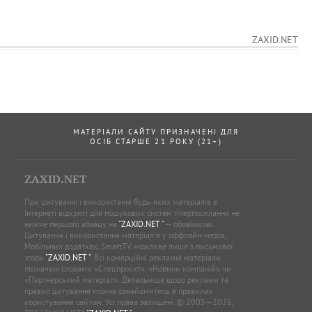
ZAXID.NET
МАТЕРІАЛИ САЙТУ ПРИЗНАЧЕНІ ДЛЯ
ОСІБ СТАРШЕ 21 РОКУ (21+)
ZAXID.NET
При цитуванні і використанні будь-яких матеріалів в
Інтернеті відкриті для пошукових систем гіперпосилання не
нижче першого абзацу на
"ZAXID.NET "
— обов’язкові.
Цитування і використання матеріалів у оффлайн-медіа,
Мобільних додатках, SmartTV можливе лише з письмової
згоди
"ZAXID.NET "
. Всі комерційні рекламні матеріали
позначені словами «Спецпроєкт», «Новини компаній» чи
«Партнерський матеріал». Детальніше щодо реклами та
правил цитування можна ознайомитись в правилах
користування сайтом. Усі права захищені. © 2005—2026,