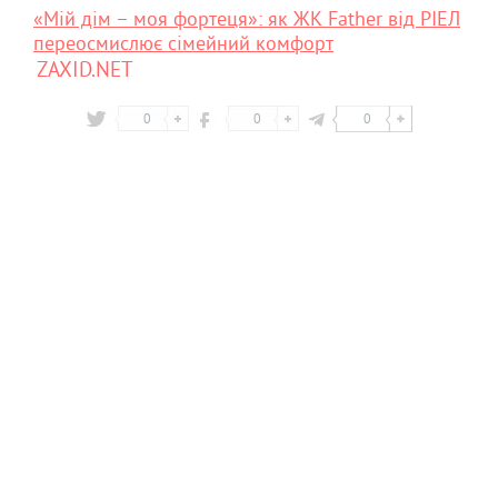
«Мій дім – моя фортеця»: як ЖК Father від РІЕЛ
переосмислює сімейний комфорт
ZAXID.NET
0
0
0