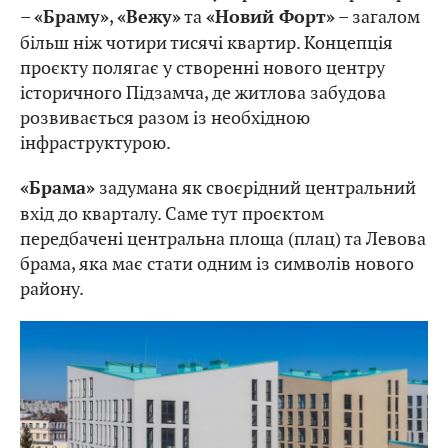
–
,
та
– загалом
«Браму»
«Вежу»
«Новий Форт»
більш ніж чотири тисячі квартир. Концепція
проєкту полягає у створенні нового центру
історичного Підзамча, де житлова забудова
розвивається разом із необхідною
інфраструктурою.
задумана як своєрідний центральний
«Брама»
вхід до кварталу. Саме тут проєктом
передбачені центральна площа (плац) та Левова
брама, яка має стати одним із символів нового
району.