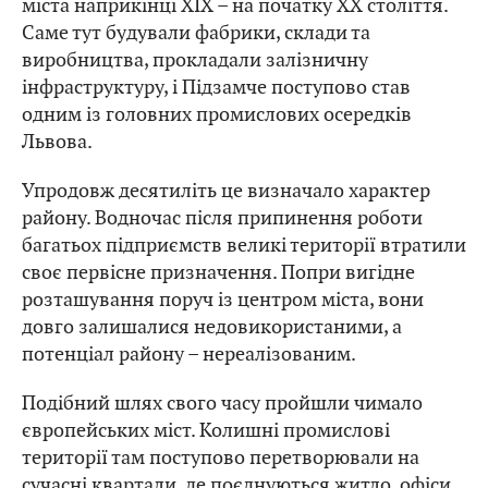
міста наприкінці XIX – на початку XX століття.
Саме тут будували фабрики, склади та
виробництва, прокладали залізничну
інфраструктуру, і Підзамче поступово став
одним із головних промислових осередків
Львова.
Упродовж десятиліть це визначало характер
району. Водночас після припинення роботи
багатьох підприємств великі території втратили
своє первісне призначення. Попри вигідне
розташування поруч із центром міста, вони
довго залишалися недовикористаними, а
потенціал району – нереалізованим.
Подібний шлях свого часу пройшли чимало
європейських міст. Колишні промислові
території там поступово перетворювали на
сучасні квартали, де поєднуються житло, офіси,