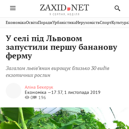
9 СЕРПНЯ, НЕДІЛЯ
Івано-
Публікації
Авто
Словко
Культура
Економіка
Освіта
Поради
Урбаністика
Нерухомість
Спорт
Культура
Стрий
Рівне
Франківськ
Світ
Економіка
Рецепти
Здоров'я
Дрогобич
Львів
Тернопіль
У селі під Львовом
Кіно
Дім
Спорт
Краєзнавство
Хмельницький
Чернівці
Волинь
запустили першу бананову
Фото
Освіта
Нерухомість
Домашні
Вінниця
Шептицький
ферму
Закарпаття
тварини
Загалом львів’янин вирощує близько 30 видів
екзотичних рослин
Аліна Бекерук
Економіка —
17:37, 1 листопада 2019
0
196