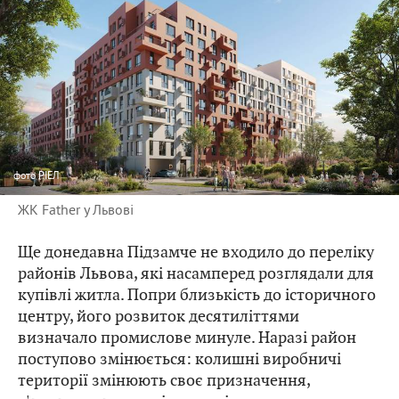
фото
РІЕЛ
ЖК Father у Львові
Ще донедавна Підзамче не входило до переліку
районів Львова, які насамперед розглядали для
купівлі житла. Попри близькість до історичного
центру, його розвиток десятиліттями
визначало промислове минуле. Наразі район
поступово змінюється: колишні виробничі
території змінюють своє призначення,