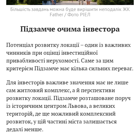
Більшість завдань можна буде вирішити неподалік ЖК
Father / Фото РІЕЛ
Підзамче очима інвестора
Потенціал розвитку локації – один із важливих
чинників при оцінці інвестиційної
привабливості нерухомості. Саме за цим
критерієм Підзамче має кілька сильних переваг.
Для інвесторів важливе значення має не лише
сам житловий комплекс, а й перспективи
розвитку локації. Підзамче розташоване поруч
із історичним центром Львова, а великих
територій, де ще можливий комплексний
розвиток, у цій частині міста залишається
дедалі менше.