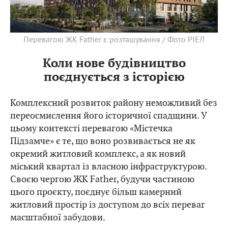
Перевагою ЖК Father є розташування / Фото РІЕЛ
Коли нове будівництво
поєднується з історією
Комплексний розвиток району неможливий без
переосмислення його історичної спадщини. У
цьому контексті перевагою «Містечка
Підзамче» є те, що воно розвивається не як
окремий житловий комплекс, а як новий
міський квартал із власною інфраструктурою.
Своєю чергою ЖК Father, будучи частиною
цього проєкту, поєднує більш камерний
житловий простір із доступом до всіх переваг
масштабної забудови.