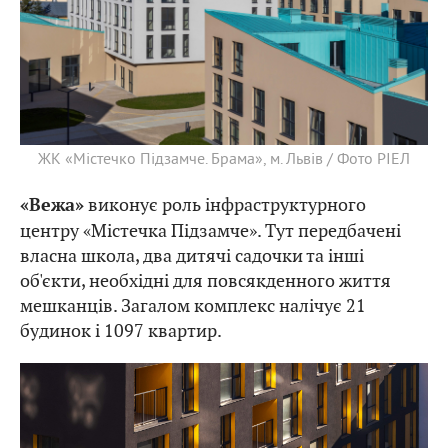
ЖК «Містечко Підзамче. Брама», м. Львів / Фото РІЕЛ
виконує роль інфраструктурного
«Вежа»
центру «Містечка Підзамче». Тут передбачені
власна школа, два дитячі садочки та інші
об'єкти, необхідні для повсякденного життя
мешканців. Загалом комплекс налічує 21
будинок і 1097 квартир.