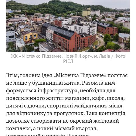
ЖК «Містечко Підзамче. Новий Форт», м. Львів / Фото
РІЕЛ
Втім, головна ідея «Містечка Підзамче» полягає
не лише у будівництві житла. Разом із ним
формується інфраструктура, необхідна для
повсякденного життя: магазини, кафе, школа,
дитячі садочки, спортивні майданчики, місця
для відпочинку та прогулянок. Така концепція
дозволяє створювати не окремий житловий
комплекс, а новий міський квартал,
інтегрований у простір Підзамча.