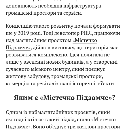
доповнюють необхідна інфраструктура,
громадські простори та сервіси.
Концепцію такого розвитку почали формувати
ще у 2019 році. Тоді девелопер РІЕЛ, працюючи
над масштабним проєктом
«Містечко
Підзамче»
, дійшов висновку, що територія має
розвиватися комплексно. Ідея полягала не
лише у зведенні нових будинків, а у створенні
сучасного міського центру, який поєднує
житлову забудову, громадські простори,
комерцію та ревіталізовані історичні об'єкти.
Яким є «Містечко Підзамче»?
Одним із наймасштабніших проєктів, який
сьогодні втілює такий підхід, стало «Містечко
Підзамче». Воно об'єднує три житлові простори