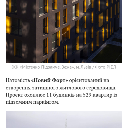
ЖК «Містечко Підзамче. Вежа», м. Львів / Фото РІЕЛ
Натомість
орієнтований на
«Новий Форт»
створення затишного житлового середовища.
Проєкт охоплює 11 будинків на 529 квартир із
підземним паркінгом.