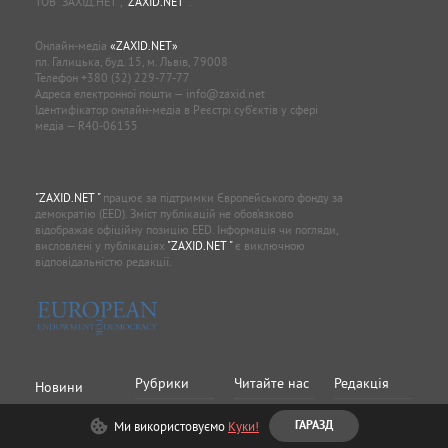
ТОВ “ЗАХІД.НЕТ”,
"ZAXID.NET "
.
Онлайн-медіа
«ZAXID.NET»
пл. Галицька, буд. 15, м. Львів, 79008
Телефон
+380 (32) 229-77-77
Адреса електронної пошти —
info@zaxid.net
Ідентифікатор онлайн-медіа в Реєстрі суб'єктів у сфері
медіа — R40-06155
"ZAXID.NET "
працює за підтримки Європейського фонду за
демократію (EED). Зміст публікацій не обов’язково
відображає офіційну позицію EED. Інформація чи погляди,
висловлені у публікаціях
"ZAXID.NET "
є виключною
відповідальністю редакції.
Рубрики
Читайте нас
Редакція
Новини
Статті
Львів
Rss
Про нас
Ми використовуємо
Куки!
ГАРАЗД
Прикарпаття
Facebook
Редакційна
Блоги