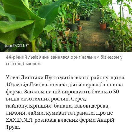
фото
ZAXID.NET
44-річний львів'янин зайнявся оригінальним бізнесом у
селі під Львовом
У селі Липники Пустомитівського району, що за
10 км від Львова, почала діяти перша бананова
ферма. Загалом на ній вирощують близько 30
видів екзотичних рослин. Серед
найпопулярніших: банани, кавові дерева,
лимони, лайми, кумкват та гранати. Про це
ZAXID.NET розповів власник ферми Андрій
Труш.