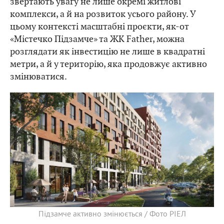
звертають увагу не лише окремі житлові
комплекси, а й на розвиток усього району. У
цьому контексті масштабні проєкти, як-от
«Містечко Підзамче» та ЖК Father, можна
розглядати як інвестицію не лише в квадратні
метри, а й у територію, яка продовжує активно
змінюватися.
Підзамче активно змінюється / Фото РІЕЛ