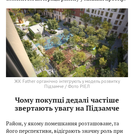
ЖК Father органічно інтегрують у модель розвитку
Підзамче / Фото РІЕЛ
Чому покупці дедалі частіше
звертають увагу на Підзамче
Район, у якому помешкання розташоване, та
його перспективи, відіграють значну роль при