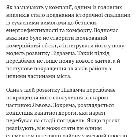
Як зазначають у компанії, одним із головних
викликів стало поєднання історичної спадщини
із сучасними вимогами до безпеки,
енергоефективності та комфорту. Водночас
важливо було не створити ізольований
комерційний об'єкт, а інтегрувати його у нову
модель розвитку Підзамча. Такий підхід
передбачає не лише появу нового житла, а й
поступове покращення зв'язків району з
іншими частинами міста.
Одна з ідей розвитку Підзамча передбачає
покращення його сполучення зі старою
частиною Львова. Зокрема, розглядається
концепція канатної дороги, яка наразі
перебуває на стадії погоджень. Якщо проєкт
реалізують, він може стати ще одним
елементом інтеграції району у міський простір.