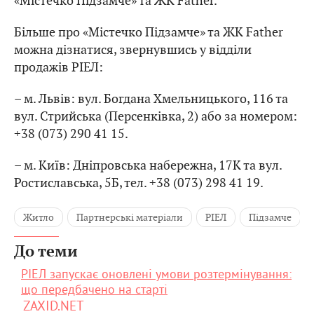
«Містечко Підзамче» та ЖК Father.
Більше про «Містечко Підзамче» та ЖК Father
можна дізнатися, звернувшись у відділи
продажів РІЕЛ:
– м. Львів: вул. Богдана Хмельницького, 116 та
вул. Стрийська (Персенківка, 2) або за номером:
+38 (073) 290 41 15.
– м. Київ: Дніпровська набережна, 17К та вул.
Ростиславська, 5Б, тел. +38 (073) 298 41 19.
Житло
Партнерські матеріали
РІЕЛ
Підзамче
До теми
РІЕЛ запускає оновлені умови розтермінування:
що передбачено на старті
ZAXID.NET