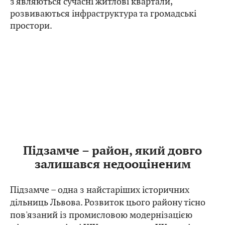
з'являються сучасні житлові квартали,
розвиваються інфраструктура та громадські
простори.
Підзамче – район, який довго
залишався недооціненим
Підзамче – одна з найстаріших історичних
дільниць Львова. Розвиток цього району тісно
пов'язаний із промисловою модернізацією