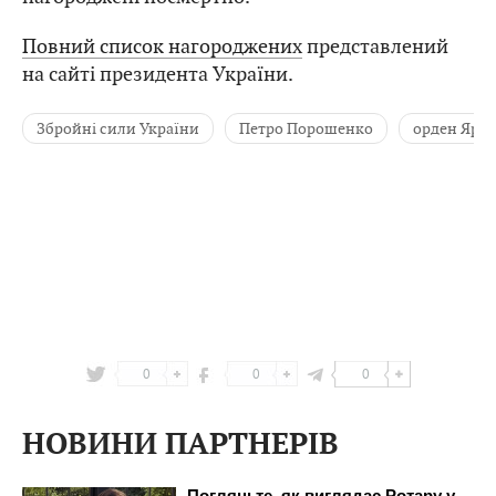
Повний список нагороджених
представлений
на сайті президента України.
Збройні сили України
Петро Порошенко
орден Ярос
0
0
0
НОВИНИ ПАРТНЕРІВ