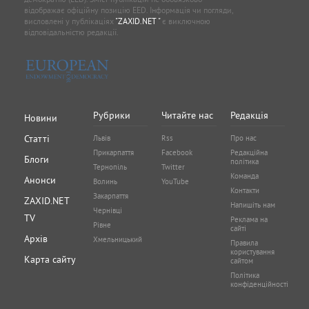
відображає офіційну позицію EED. Інформація чи погляди,
висловлені у публікаціях
"ZAXID.NET "
є виключною
відповідальністю редакції.
Рубрики
Читайте нас
Редакція
Новини
Статті
Львів
Rss
Про нас
Прикарпаття
Facebook
Редакційна
Блоги
політика
Тернопіль
Twitter
Команда
Анонси
Волинь
YouTube
Контакти
Закарпаття
ZAXID.NET
Напишіть нам
Чернівці
TV
Реклама на
Рівне
сайті
Архів
Хмельницький
Правила
користування
Карта сайту
сайтом
Політика
конфіденційності