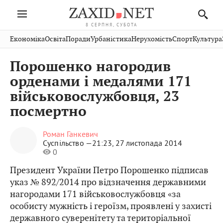
8 СЕРПНЯ, СУБОТА
Івано-
Публікації
Авто
Словко
Культура
Економіка
Освіта
Поради
Урбаністика
Нерухомість
Спорт
Культура
Стрий
Рівне
Франківськ
Світ
Економіка
Рецепти
Здоров'я
Дрогобич
Львів
Тернопіль
Порошенко нагородив
Кіно
Дім
Спорт
Краєзнавство
Хмельницький
Чернівці
Волинь
орденами і медалями 171
Фото
Освіта
Нерухомість
Домашні
Вінниця
Шептицький
військовослужбовця, 23
Закарпаття
тварини
посмертно
Роман Ганкевич
Суспільство —
21:23, 27 листопада 2014
0
Президент України Петро Порошенко підписав
указ № 892/2014 про відзначення державними
нагородами 171 військовослужбовця «за
особисту мужність і героїзм, проявлені у захисті
державного суверенітету та територіальної