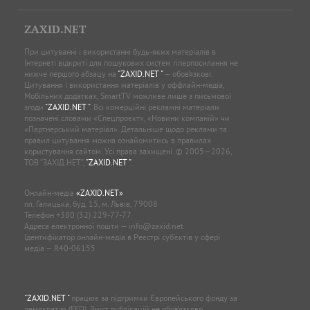
ZAXID.NET
При цитуванні і використанні будь-яких матеріалів в
Інтернеті відкриті для пошукових систем гіперпосилання не
нижче першого абзацу на
"ZAXID.NET "
— обов’язкові.
Цитування і використання матеріалів у оффлайн-медіа,
Мобільних додатках, SmartTV можливе лише з письмової
згоди
"ZAXID.NET "
. Всі комерційні рекламні матеріали
позначені словами «Спецпроєкт», «Новини компаній» чи
«Партнерський матеріал». Детальніше щодо реклами та
правил цитування можна ознайомитись в правилах
користування сайтом. Усі права захищені. © 2005—2026,
ТОВ “ЗАХІД.НЕТ”,
"ZAXID.NET "
.
Онлайн-медіа
«ZAXID.NET»
пл. Галицька, буд. 15, м. Львів, 79008
Телефон
+380 (32) 229-77-77
Адреса електронної пошти —
info@zaxid.net
Ідентифікатор онлайн-медіа в Реєстрі суб'єктів у сфері
медіа — R40-06155
"ZAXID.NET "
працює за підтримки Європейського фонду за
демократію (EED). Зміст публікацій не обов’язково