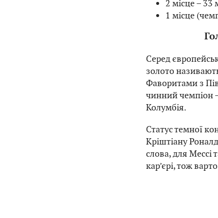
2 місце – 33
1 місце (чем
Го
Серед європейсь
золото називають
Фаворитами з Пів
чинний чемпіон –
Колумбія.
Статус темної кон
Кріштіану Роналду
слова, для Мессі 
кар’єрі, тож варт