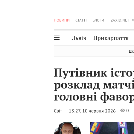
НОВИНИ
СТАТТІ
БЛОГИ
ZAXID.NET TV
Львів
Прикарпаття
Івано-Франківськ
Рівне
Ек
Тернопіль
Львів
Путівник іст
Волинь
Чернівці
розклад матчі
Закарпаття
Шептицький
головні фаво
0
Світ —
13:27, 10 червня 2026