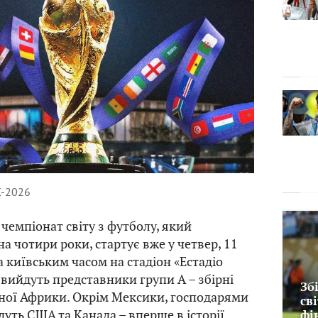
С-2026
чемпіонат світу з футболу, який
на чотири роки, стартує вже у четвер, 11
а київським часом на стадіон «Естадіо
 вийдуть представники групи А – збірні
Зб
ної Африки. Окрім Мексики, господарями
св
дуть США та Канада – вперше в історії
фі