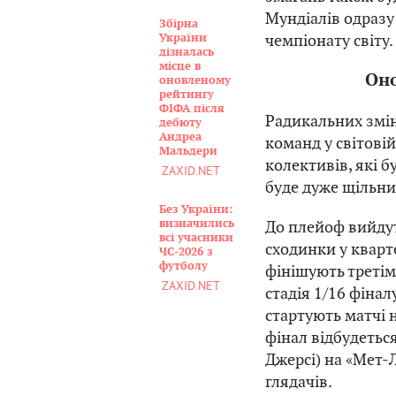
Мундіалів одразу
Збірна
чемпіонату світу.
України
дізналась
місце в
Оно
оновленому
рейтингу
ФІФА після
Радикальних змін
дебюту
Андреа
команд у світовій
Мальдери
колективів, які б
ZAXID.NET
буде дуже щільни
Без України:
До плейоф вийдуть
визначились
всі учасники
сходинки у кварте
ЧС-2026 з
футболу
фінішують третім
ZAXID.NET
стадія 1/16 фінал
стартують матчі н
фінал відбудетьс
Джерсі) на «Мет-
глядачів.