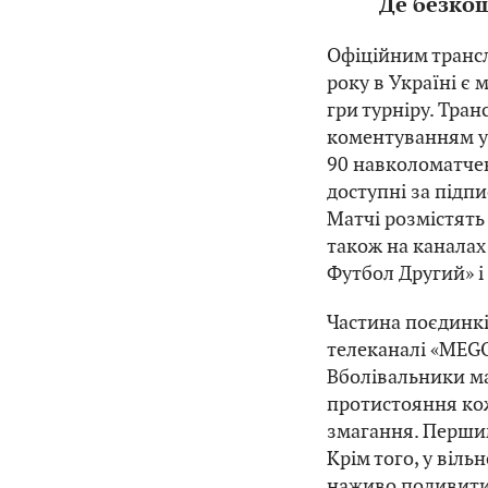
Де безкош
Офіційним трансл
року в Україні є 
гри турніру. Тра
коментуванням у
90 навколоматчев
доступні за підп
Матчі розмістять 
також на канала
Футбол Другий» і
Частина поєдинк
телеканалі «MEG
Вболівальники м
протистояння кож
змагання. Першим
Крім того, у віль
наживо подивитис