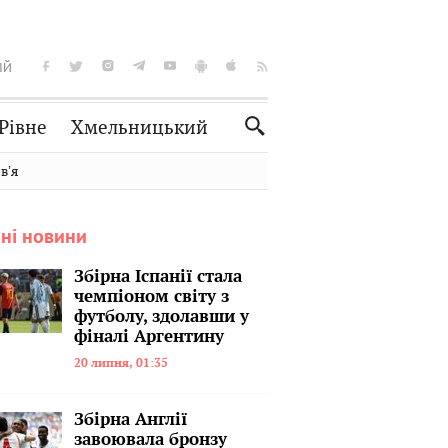
ІЙ
Рівне
Хмельницький
Словко
Культура
вʼя
Рецепти
Здоров'я
ні новини
Спорт
Краєзнавство
Нерухомість
Домашні тварини
Збірна Іспанії стала
чемпіоном світу з
футболу, здолавши у
фіналі Аргентину
20 липня, 01:35
Збірна Англії
завоювала бронзу