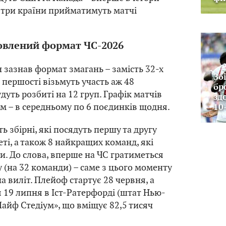
 три країни прийматимуть матчі
влений формат ЧС-2026
 зазнав формат змагань – замість 32-х
Зб
 першості візьмуть участь аж 48
бр
удуть розбиті на 12 груп. Графік матчів
зд
м – в середньому по 6 поєдинків щодня.
10
 збірні, які посядуть першу та другу
ті, а також 8 найкращих команд, які
и. До слова, вперше на ЧС гратиметься
у (на 32 команди) – саме з цього моменту
а виліт. Плейоф стартує 28 червня, а
я 19 липня в Іст-Ратерфорді (штат Нью-
Лайф Стедіум», що вміщує 82,5 тисяч