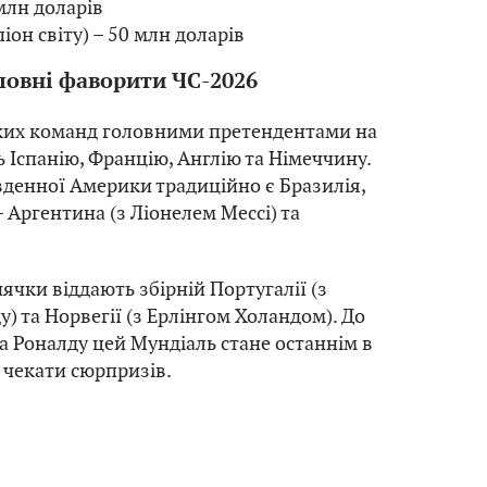
 млн доларів
піон світу) – 50 млн доларів
ловні фаворити ЧС-2026
ких команд головними претендентами на
 Іспанію, Францію, Англію та Німеччину.
денної Америки традиційно є Бразилія,
 Аргентина (з Ліонелем Мессі) та
ячки віддають збірній Португалії (з
) та Норвегії (з Ерлінгом Холандом). До
та Роналду цей Мундіаль стане останнім в
о чекати сюрпризів.