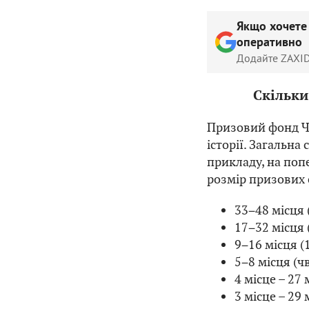
Якщо хочете
оперативно
Додайте ZAXID
Скільки
Призовий фонд Ч
історії. Загальна
прикладу, на поп
розмір призових 
33−48 місця 
17−32 місця 
9−16 місця (
5−8 місця (ч
4 місце – 27
3 місце – 29