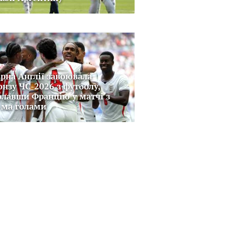
ірна Англії завоювала
онзу ЧС-2026 з футболу,
олавши Францію у матчі з
-ма голами