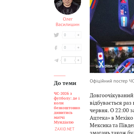
Олег
Василишин
0
0
0
фото
ФІФА
Офіційний постер Ч
До теми
ЧС-2026 з
Довгоочікуваний 
футболу: де і
відбувається раз 
коли
безкоштовно
червня. О 22:00 з
дивитись
Ацтека» в Мехіко
матчі
Мундіалю
Мексика та Півде
ZAXID.NET
змагань також бу