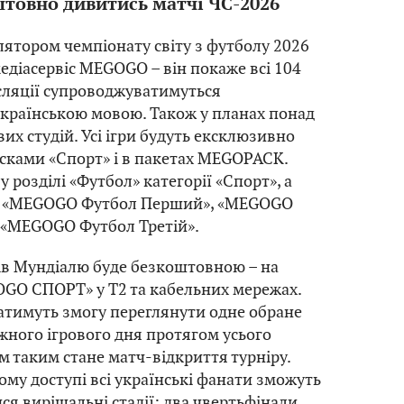
товно дивитись матчі ЧС-2026
ятором чемпіонату світу з футболу 2026
медіасервіс MEGOGO – він покаже всі 104
нсляції супроводжуватимуться
країнською мовою. Також у планах понад
их студій. Усі ігри будуть ексклюзивно
исками «Спорт» і в пакетах MEGOPACK.
у розділі «Футбол» категорії «Спорт», а
х «MEGOGO Футбол Перший», «MEGOGO
 «MEGOGO Футбол Третій».
ів Мундіалю буде безкоштовною – на
OGO СПОРТ» у Т2 та кабельних мережах.
атимуть змогу переглянути одне обране
ного ігрового дня протягом усього
 таким стане матч-відкриття турніру.
ному доступі всі українські фанати зможуть
я вирішальні стадії: два чвертьфінали,