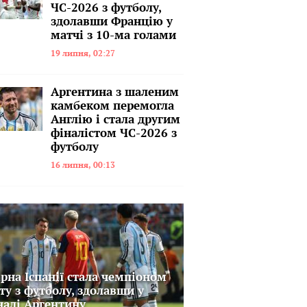
ЧС-2026 з футболу,
здолавши Францію у
матчі з 10-ма голами
19 липня, 02:27
Аргентина з шаленим
камбеком перемогла
Англію і стала другим
фіналістом ЧС-2026 з
футболу
16 липня, 00:13
ірна Іспанії стала чемпіоном
іту з футболу, здолавши у
налі Аргентину