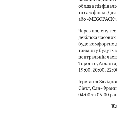
обидва півфіналь
та сам фінал. Дл
або «MEGOPACK»
Через шалену гео
декілька часових 
буде комфортно 
таймінгу будуть 
центральній част
Торонто, Атланта
19:00, 20:00, 22:0
Ігри ж на Західн
Сіетл, Сан-Франц
04:00 та 05:00 ра
К