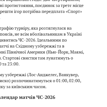
ні протистояння, поєдинок за третє місце
я решти ігор потрібна передплата «Спорт»
.
графію турніру, яка розтягнулася на
поясів, не всім вболівальникам в Україні
дивитись ЧС-2026. Ідеальними по
матчі на Східному узбережжі та в
ині Північної Америки (Нью-Йорк, Маямі,
). Стартові свистки там лунатимуть о
0 та 23:00.
ому узбережжі (Лос-Анджелес, Ванкувер,
иско) розпочинатимуться о 01:00, 02:00,
нку за київським часом.
алендар матчів ЧС-2026