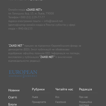
Онлайн-медіа
«ZAXID.NET»
пл. Галицька, буд. 15, м. Львів, 79008
Телефон
+380 (32) 229-77-77
Адреса електронної пошти —
info@zaxid.net
Ідентифікатор онлайн-медіа в Реєстрі суб'єктів у сфері
медіа — R40-06155
"ZAXID.NET "
працює за підтримки Європейського фонду за
демократію (EED). Зміст публікацій не обов’язково
відображає офіційну позицію EED. Інформація чи погляди,
висловлені у публікаціях
"ZAXID.NET "
є виключною
відповідальністю редакції.
Рубрики
Читайте нас
Редакція
Новини
Статті
Львів
Rss
Про нас
Прикарпаття
Facebook
Редакційна
Блоги
політика