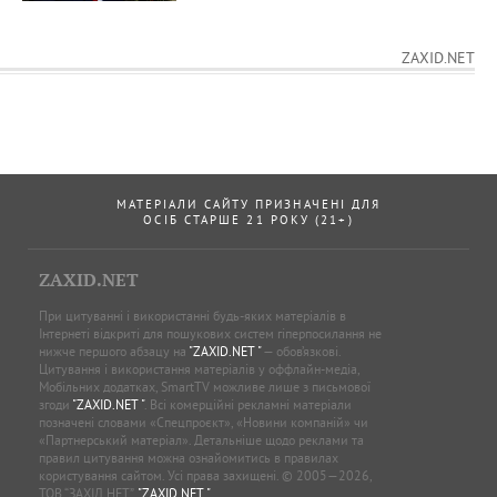
ZAXID.NET
МАТЕРІАЛИ САЙТУ ПРИЗНАЧЕНІ ДЛЯ
ОСІБ СТАРШЕ 21 РОКУ (21+)
ZAXID.NET
При цитуванні і використанні будь-яких матеріалів в
Інтернеті відкриті для пошукових систем гіперпосилання не
нижче першого абзацу на
"ZAXID.NET "
— обов’язкові.
Цитування і використання матеріалів у оффлайн-медіа,
Мобільних додатках, SmartTV можливе лише з письмової
згоди
"ZAXID.NET "
. Всі комерційні рекламні матеріали
позначені словами «Спецпроєкт», «Новини компаній» чи
«Партнерський матеріал». Детальніше щодо реклами та
правил цитування можна ознайомитись в правилах
користування сайтом. Усі права захищені. © 2005—2026,
ТОВ “ЗАХІД.НЕТ”,
"ZAXID.NET "
.