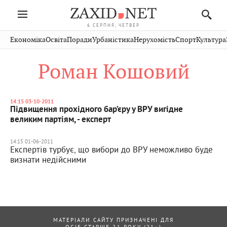
6 СЕРПНЯ, ЧЕТВЕР
Івано-
Публікації
Авто
Словко
Культура
Економіка
Освіта
Поради
Урбаністика
Нерухомість
Спорт
Культура
Стрий
Рівне
Франківськ
Світ
Економіка
Рецепти
Здоров'я
Дрогобич
Львів
Тернопіль
Роман Кошовий
Кіно
Дім
Спорт
Краєзнавство
Хмельницький
Чернівці
Волинь
Фото
Освіта
Нерухомість
Домашні
Вінниця
Шептицький
Закарпаття
тварини
14:15 03-10-2011
Підвищення прохідного бар’єру у ВРУ вигідне
великим партіям, - експерт
14:15 01-06-2011
Експертів турбує, що вибори до ВРУ неможливо буде
визнати недійсними
МАТЕРІАЛИ САЙТУ ПРИЗНАЧЕНІ ДЛЯ
ОСІБ СТАРШЕ 21 РОКУ (21+)