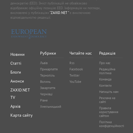
демократію (EED). Зміст публікацій не обов’язково
відображає офіційну позицію EED. Інформація чи погляди,
висловлені у публікаціях
"ZAXID.NET "
є виключною
відповідальністю редакції.
Рубрики
Читайте нас
Редакція
Новини
Статті
Львів
Rss
Про нас
Прикарпаття
Facebook
Редакційна
Блоги
політика
Тернопіль
Twitter
Команда
Анонси
Волинь
YouTube
Контакти
Закарпаття
ZAXID.NET
Напишіть нам
Чернівці
TV
Реклама на
Рівне
сайті
Архів
Хмельницький
Правила
користування
Карта сайту
сайтом
Політика
конфіденційності