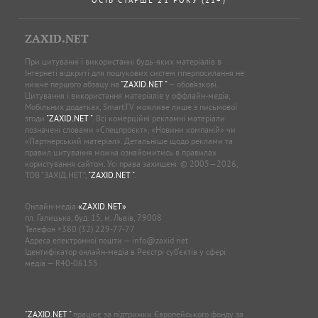
ZAXID.NET
При цитуванні і використанні будь-яких матеріалів в
Інтернеті відкриті для пошукових систем гіперпосилання не
нижче першого абзацу на
"ZAXID.NET "
— обов’язкові.
Цитування і використання матеріалів у оффлайн-медіа,
Мобільних додатках, SmartTV можливе лише з письмової
згоди
"ZAXID.NET "
. Всі комерційні рекламні матеріали
позначені словами «Спецпроєкт», «Новини компаній» чи
«Партнерський матеріал». Детальніше щодо реклами та
правил цитування можна ознайомитись в правилах
користування сайтом. Усі права захищені. © 2005—2026,
ТОВ “ЗАХІД.НЕТ”,
"ZAXID.NET "
.
Онлайн-медіа
«ZAXID.NET»
пл. Галицька, буд. 15, м. Львів, 79008
Телефон
+380 (32) 229-77-77
Адреса електронної пошти —
info@zaxid.net
Ідентифікатор онлайн-медіа в Реєстрі суб'єктів у сфері
медіа — R40-06155
"ZAXID.NET "
працює за підтримки Європейського фонду за