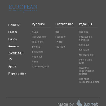
Рубрики
Читайте нас
Редакція
Новини
Статті
Львів
Rss
Про нас
Прикарпаття
Facebook
Редакційна
Блоги
політика
Тернопіль
Twitter
Команда
Анонси
Волинь
YouTube
Контакти
Закарпаття
ZAXID.NET
Напишіть нам
Чернівці
TV
Реклама на
Рівне
сайті
Архів
Хмельницький
Правила
користування
Карта сайту
сайтом
Політика
конфіденційності
Made by