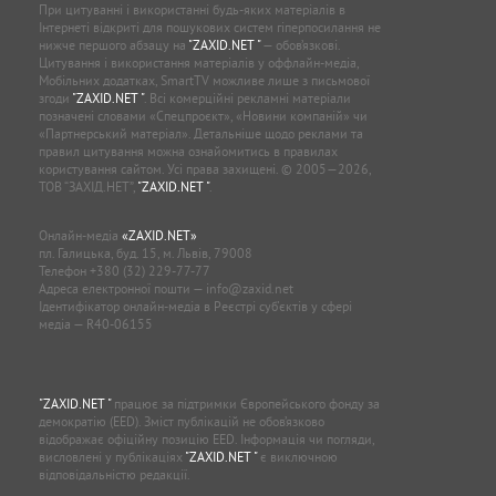
При цитуванні і використанні будь-яких матеріалів в
Інтернеті відкриті для пошукових систем гіперпосилання не
нижче першого абзацу на
"ZAXID.NET "
— обов’язкові.
Цитування і використання матеріалів у оффлайн-медіа,
Мобільних додатках, SmartTV можливе лише з письмової
згоди
"ZAXID.NET "
. Всі комерційні рекламні матеріали
позначені словами «Спецпроєкт», «Новини компаній» чи
«Партнерський матеріал». Детальніше щодо реклами та
правил цитування можна ознайомитись в правилах
користування сайтом. Усі права захищені. © 2005—2026,
ТОВ “ЗАХІД.НЕТ”,
"ZAXID.NET "
.
Онлайн-медіа
«ZAXID.NET»
пл. Галицька, буд. 15, м. Львів, 79008
Телефон
+380 (32) 229-77-77
Адреса електронної пошти —
info@zaxid.net
Ідентифікатор онлайн-медіа в Реєстрі суб'єктів у сфері
медіа — R40-06155
"ZAXID.NET "
працює за підтримки Європейського фонду за
демократію (EED). Зміст публікацій не обов’язково
відображає офіційну позицію EED. Інформація чи погляди,
висловлені у публікаціях
"ZAXID.NET "
є виключною
відповідальністю редакції.