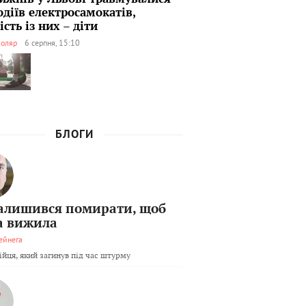
одіїв електросамокатів,
сть із них – діти
оляр
6 серпня, 15:10
БЛОГИ
залишився помирати, щоб
а вижила
ейнега
бійця, який загинув під час штурму