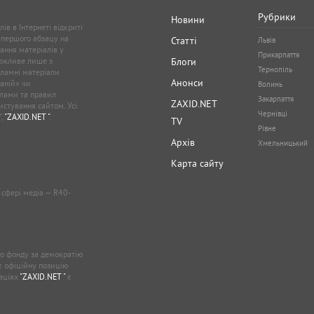
Рубрики
Новини
ів в Інтернеті відкриті
 першого абзацу на
Статті
Львів
ання матеріалів у
Прикарпаття
можливе лише з
Блоги
Тернопіль
кламні матеріали
Анонси
аній» чи
Волинь
лами та правил
Закарпаття
ZAXID.NET
стування сайтом. Усі
Чернівці
”,
"ZAXID.NET "
.
TV
Рівне
Архів
Хмельницький
Карта сайту
у сфері медіа — R40-
о фонду за демократію
ає офіційну позицію
каціях
"ZAXID.NET "
є