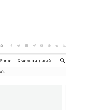
ІЙ
Рівне
Хмельницький
Словко
Культура
вʼя
Рецепти
Здоров'я
Спорт
Краєзнавство
Нерухомість
Домашні тварини