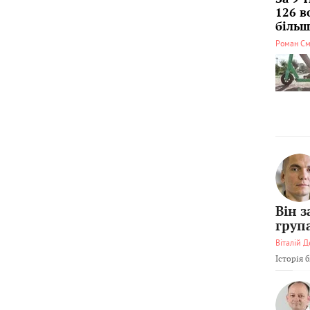
126 в
більші
Роман См
Він 
груп
Віталій Д
Історія 