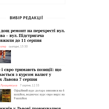
ВИБІР РЕДАКЦІЇ
 дощ ремонт на перехресті вул.
ва – вул. Підстригача
вжили до 11 серпня
оляр
сьогодні, 13:30
 і євро тримають позиції: що
вається з курсом валют у
х Львова 7 серпня
я Лукашевська
7 серпня, 12:33
Офційний курс долара знизився на 6
копійок, водночас курс євро виріс на
9 копійок
тижнів у Львові травмувалися