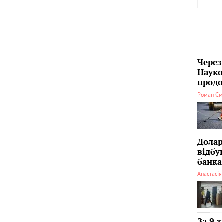
Через
Науко
продо
Роман См
Долар
відбу
банка
Анастасі
За 9 