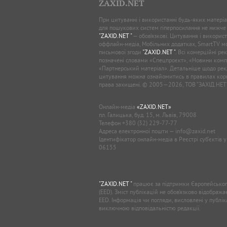
ZAXID.NET
При цитуванні і використанні будь-яких матеріал
для пошукових систем гіперпосилання не нижче
"ZAXID.NET "
— обов’язкові. Цитування і використ
оффлайн-медіа, Мобільних додатках, SmartTV 
письмової згоди
"ZAXID.NET "
. Всі комерційні ре
позначені словами «Спецпроєкт», «Новини комп
«Партнерський матеріал». Детальніше щодо рек
цитування можна ознайомитись в правилах кори
права захищені. © 2005—2026, ТОВ “ЗАХІД.НЕТ
Онлайн-медіа
«ZAXID.NET»
пл. Галицька, буд. 15, м. Львів, 79008
Телефон
+380 (32) 229-77-77
Адреса електронної пошти —
info@zaxid.net
Ідентифікатор онлайн-медіа в Реєстрі суб'єктів 
06155
"ZAXID.NET "
працює за підтримки Європейськог
(EED). Зміст публікацій не обов’язково відображ
EED. Інформація чи погляди, висловлені у публі
виключною відповідальністю редакції.