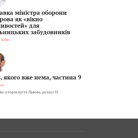
тавка міністра оборони
рова як «вікно
ивостей» для
льницьких забудовників
 Зубач
, якого вже нема, частина 9
мко
а історія міста Львова, розділ 81