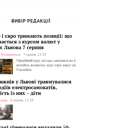
ВИБІР РЕДАКЦІЇ
 і євро тримають позиції: що
вається з курсом валют у
х Львова 7 серпня
я Лукашевська
7 серпня, 12:33
Офційний курс долара знизився на 6
копійок, водночас курс євро виріс на
9 копійок
тижнів у Львові травмувалися
одіїв електросамокатів,
сть із них – діти
оляр
6 серпня, 15:10
ські гінекологи видалили 50-