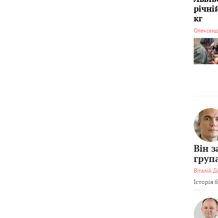
річні
кг
Олександ
Він 
груп
Віталій Д
Історія 