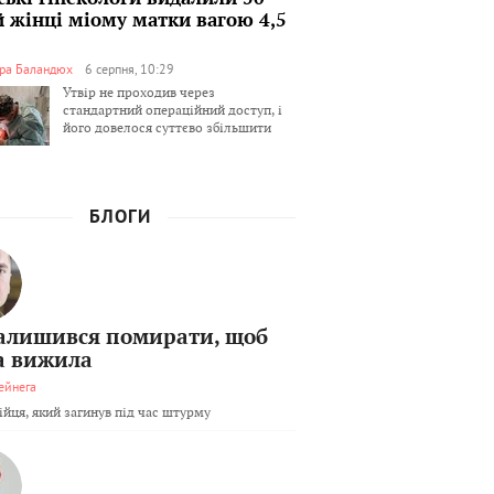
й жінці міому матки вагою 4,5
ра Баландюх
6 серпня, 10:29
Утвір не проходив через
стандартний операційний доступ, і
його довелося суттєво збільшити
БЛОГИ
залишився помирати, щоб
а вижила
ейнега
бійця, який загинув під час штурму