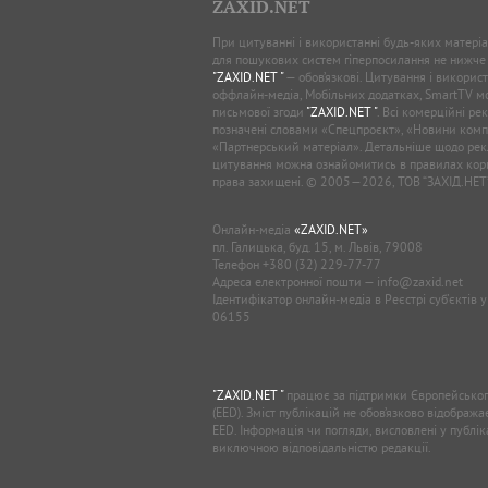
ZAXID.NET
При цитуванні і використанні будь-яких матеріал
для пошукових систем гіперпосилання не нижче
"ZAXID.NET "
— обов’язкові. Цитування і використ
оффлайн-медіа, Мобільних додатках, SmartTV 
письмової згоди
"ZAXID.NET "
. Всі комерційні ре
позначені словами «Спецпроєкт», «Новини комп
«Партнерський матеріал». Детальніше щодо рек
цитування можна ознайомитись в правилах кори
права захищені. © 2005—2026, ТОВ “ЗАХІД.НЕТ
Онлайн-медіа
«ZAXID.NET»
пл. Галицька, буд. 15, м. Львів, 79008
Телефон
+380 (32) 229-77-77
Адреса електронної пошти —
info@zaxid.net
Ідентифікатор онлайн-медіа в Реєстрі суб'єктів 
06155
"ZAXID.NET "
працює за підтримки Європейськог
(EED). Зміст публікацій не обов’язково відображ
EED. Інформація чи погляди, висловлені у публі
виключною відповідальністю редакції.