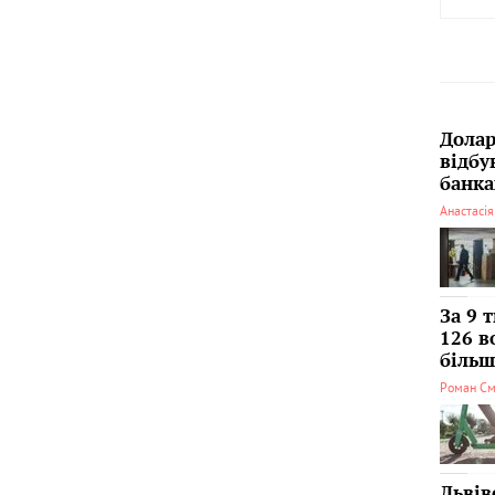
Долар
відбу
банка
Анастасі
За 9 
126 в
більші
Роман См
Львів