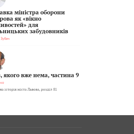
тавка міністра оборони
рова як «вікно
ивостей» для
льницьких забудовників
 Зубач
, якого вже нема, частина 9
мко
а історія міста Львова, розділ 81