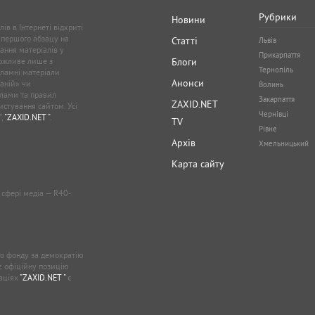
Рубрики
Новини
ів в Інтернеті відкриті
 першого абзацу на
Статті
Львів
ання матеріалів у
Прикарпаття
можливе лише з
Блоги
Тернопіль
кламні матеріали
Анонси
аній» чи
Волинь
лами та правил
Закарпаття
ZAXID.NET
стування сайтом. Усі
Чернівці
”,
"ZAXID.NET "
.
TV
Рівне
Архів
Хмельницький
Карта сайту
у сфері медіа — R40-
о фонду за демократію
ає офіційну позицію
каціях
"ZAXID.NET "
є