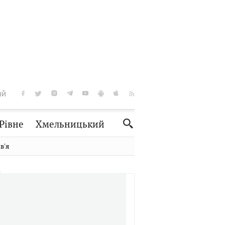
ІЙ
Рівне
Хмельницький
Словко
Культура
вʼя
Рецепти
Здоров'я
Спорт
Краєзнавство
Нерухомість
Домашні тварини