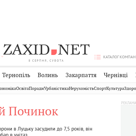
КАТАЛОГ КОМПАН
8 СЕРПНЯ, СУБОТА
Тернопіль
Волинь
Закарпаття
Чернівці
Стрий
Публікації
Авто
ономіка
Освіта
Поради
Урбаністика
Нерухомість
Спорт
Культура
Здоро
Дрогобич
Світ
Економіка
ій Починок
Хмельницький
Кіно
Дім
Вінниця
Фото
Освіта
они в Луцьку засудили до 7,5 років, він
бар в унітаз