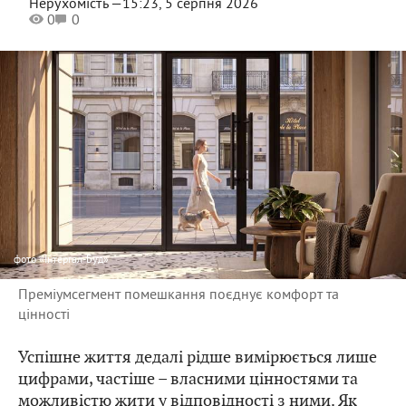
Нерухомість —
15:23, 5 серпня 2026
0
0
фото
«Інтергал-Буд»
Преміумсегмент помешкання поєднує комфорт та
цінності
Успішне життя дедалі рідше вимірюється лише
цифрами, частіше – власними цінностями та
можливістю жити у відповідності з ними. Як