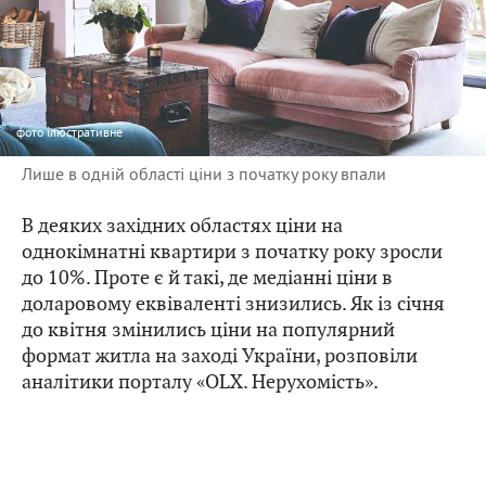
фото
ілюстративне
Лише в одній області ціни з початку року впали
В деяких західних областях ціни на
однокімнатні квартири з початку року зросли
до 10%. Проте є й такі, де медіанні ціни в
доларовому еквіваленті знизились. Як із січня
до квітня змінились ціни на популярний
формат житла на заході України, розповіли
аналітики порталу «OLX. Нерухомість».