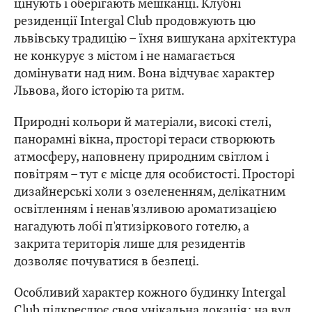
цінують і оберігають мешканці. Клубні
резиденції Intergal Club продовжують цю
львівську традицію – їхня вишукана архітектура
не конкурує з містом і не намагається
домінувати над ним. Вона відчуває характер
Львова, його історію та ритм.
Природні кольори й матеріали, високі стелі,
панорамні вікна, просторі тераси створюють
атмосферу, наповнену природним світлом і
повітрям – тут є місце для особистості. Просторі
дизайнерські холи з озелененням, делікатним
освітленням і ненав'язливою ароматизацією
нагадують лобі п'ятизіркового готелю, а
закрита територія лише для резидентів
дозволяє почуватися в безпеці.
Особливий характер кожного будинку Intergal
Club підкреслює своя унікальна локація: на вул.