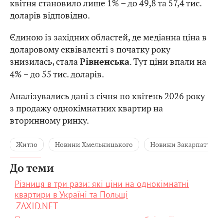
квітня становило лише 1% – до 49,8 та 57,4 тис.
доларів відповідно.
Єдиною із західних областей, де медіанна ціна в
доларовому еквіваленті з початку року
знизилась, стала
. Тут ціни впали на
Рівненська
4% – до 55 тис. доларів.
Аналізувались дані з січня по квітень 2026 року
з продажу однокімнатних квартир на
вторинному ринку.
Житло
Новини Хмельницького
Новини Закарпаття
До теми
Різниця в три рази: які ціни на однокімнатні
квартири в Україні та Польщі
ZAXID.NET