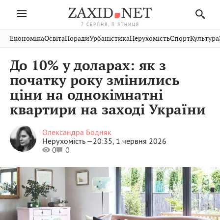
7 СЕРПНЯ, П'ЯТНИЦЯ
Івано-
Публікації
Авто
Словко
Культура
Економіка
Освіта
Поради
Урбаністика
Нерухомість
Спорт
Культура
Стрий
Рівне
Франківськ
Світ
Економіка
Рецепти
Здоров'я
Дрогобич
Львів
Тернопіль
До 10% у доларах: як з
Кіно
Дім
Спорт
Краєзнавство
Хмельницький
Чернівці
Волинь
початку року змінились
Фото
Освіта
Нерухомість
Домашні
Вінниця
Шептицький
ціни на однокімнатні
Закарпаття
тварини
квартири на заході України
Олександра Бодняк
Нерухомість —
20:35, 1 червня 2026
0
0