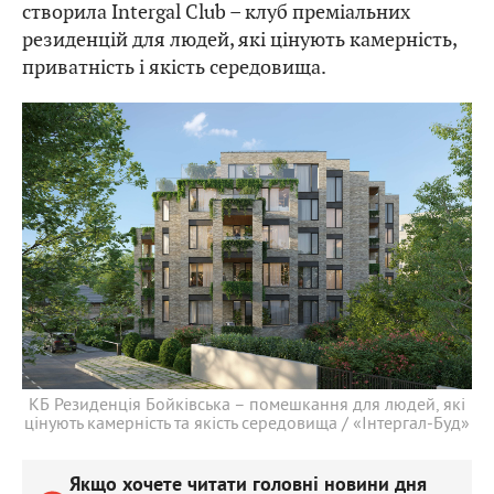
створила Intergal Club – клуб преміальних
резиденцій для людей, які цінують камерність,
приватність і якість середовища.
КБ Резиденція Бойківська – помешкання для людей, які
цінують камерність та якість середовища / «Інтергал-Буд»
Якщо хочете читати головні новини дня