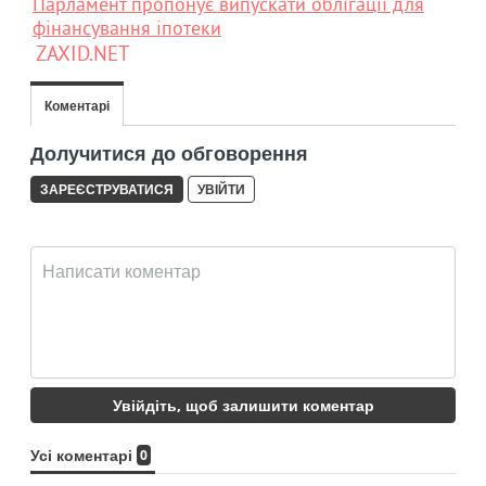
Парламент пропонує випускати облігації для
фінансування іпотеки
ZAXID.NET