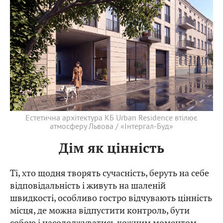
Естетична архітектура КБ Urban Residence втілює
атмосферу Львова / «Інтергал-Буд»
Дім як цінність
Ті, хто щодня творять сучасність, беруть на себе
відповідальність і живуть на шаленій
швидкості, особливо гостро відчувають цінність
місця, де можна відпустити контроль, бути
собою і насолоджуватись кожним моментом