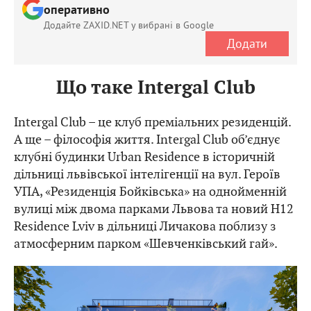
оперативно
Додайте ZAXID.NET у вибрані в Google
Додати
Що таке Intergal Club
Intergal Club – це клуб преміальних резиденцій.
А ще – філософія життя. Intergal Club об’єднує
клубні будинки Urban Residence в історичній
дільниці львівської інтелігенції на вул. Героїв
УПА, «Резиденція Бойківська» на однойменній
вулиці між двома парками Львова та новий H12
Residence Lviv в дільниці Личакова поблизу з
атмосферним парком «Шевченківський гай».