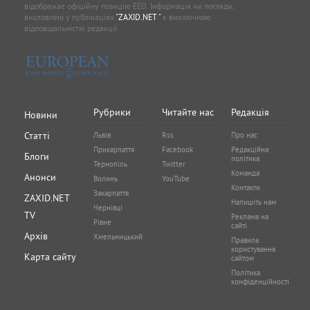
відображає офіційну позицію EED. Інформація чи погляди,
висловлені у публікаціях
"ZAXID.NET "
є виключною
відповідальністю редакції.
Рубрики
Читайте нас
Редакція
Новини
Статті
Львів
Rss
Про нас
Прикарпаття
Facebook
Редакційна
Блоги
політика
Тернопіль
Twitter
Команда
Анонси
Волинь
YouTube
Контакти
Закарпаття
ZAXID.NET
Напишіть нам
Чернівці
TV
Реклама на
Рівне
сайті
Архів
Хмельницький
Правила
користування
Карта сайту
сайтом
Політика
конфіденційності