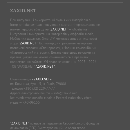
ZAXID.NET
При цитуванні і використанні будь-яких матеріалів в
Інтернеті відкриті для пошукових систем гіперпосилання не
нижче першого абзацу на
"ZAXID.NET "
— обов’язкові.
Цитування і використання матеріалів у оффлайн-медіа,
Мобільних додатках, SmartTV можливе лише з письмової
згоди
"ZAXID.NET "
. Всі комерційні рекламні матеріали
позначені словами «Спецпроєкт», «Новини компаній» чи
«Партнерський матеріал». Детальніше щодо реклами та
правил цитування можна ознайомитись в правилах
користування сайтом. Усі права захищені. © 2005—2026,
ТОВ “ЗАХІД.НЕТ”,
"ZAXID.NET "
.
Онлайн-медіа
«ZAXID.NET»
пл. Галицька, буд. 15, м. Львів, 79008
Телефон
+380 (32) 229-77-77
Адреса електронної пошти —
info@zaxid.net
Ідентифікатор онлайн-медіа в Реєстрі суб'єктів у сфері
медіа — R40-06155
"ZAXID.NET "
працює за підтримки Європейського фонду за
демократію (EED). Зміст публікацій не обов’язково