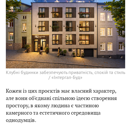
Клубні будинки забезпечують приватність, спокій та стиль
/ «Інтергал-Буд»
Кожен із цих проєктів має власний характер,
але вони об'єднані спільною ідеєю створення
простору, в якому людина є частиною
камерного та естетичного середовища
однодумців.