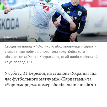
фото
клубу
Серцевий напад у 49-річного вболівальника «Карпат»
стався після неймовірного гола колумбійського
півзахисника Хорхе Карраскаля, який вивів львівський
клуб вперед 1:0.
У суботу, 31 березня, на стадіоні «Україна» під
час футбольного матчу між «Карпатами» та
«Чорноморцем» помер вболівальник львів'ян.