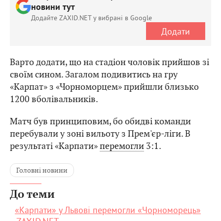
новини тут
Додайте ZAXID.NET у вибрані в Google
Додати
Варто додати, що на стадіон чоловік прийшов зі
своїм сином. Загалом подивитись на гру
«Карпат» з «Чорноморцем» прийшли близько
1200 вболівальників.
Матч був принциповим, бо обидві команди
перебували у зоні вильоту з Прем'єр-ліги. В
результаті «Карпати»
перемогли
3:1.
Головні новини
До теми
«Карпати» у Львові перемогли «Чорноморець»