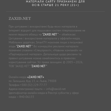
МАТЕРІАЛИ САЙТУ ПРИЗНАЧЕНІ ДЛЯ
ОСІБ СТАРШЕ 21 РОКУ (21+)
ZAXID.NET
При цитуванні і використанні будь-яких матеріалів в
Інтернеті відкриті для пошукових систем гіперпосилання не
нижче першого абзацу на
"ZAXID.NET "
— обов’язкові.
Цитування і використання матеріалів у оффлайн-медіа,
Мобільних додатках, SmartTV можливе лише з письмової
згоди
"ZAXID.NET "
. Всі комерційні рекламні матеріали
позначені словами «Спецпроєкт», «Новини компаній» чи
«Партнерський матеріал». Детальніше щодо реклами та
правил цитування можна ознайомитись в правилах
користування сайтом. Усі права захищені. © 2005—2026,
ТОВ “ЗАХІД.НЕТ”,
"ZAXID.NET "
.
Онлайн-медіа
«ZAXID.NET»
пл. Галицька, буд. 15, м. Львів, 79008
Телефон
+380 (32) 229-77-77
Адреса електронної пошти —
info@zaxid.net
Ідентифікатор онлайн-медіа в Реєстрі суб'єктів у сфері
медіа — R40-06155