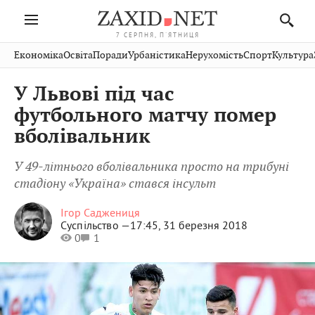
7 СЕРПНЯ, П'ЯТНИЦЯ
Івано-
Публікації
Авто
Словко
Культура
Економіка
Освіта
Поради
Урбаністика
Нерухомість
Спорт
Культура
Стрий
Рівне
Франківськ
Світ
Економіка
Рецепти
Здоров'я
Дрогобич
Львів
Тернопіль
У Львові під час
Кіно
Дім
Спорт
Краєзнавство
Хмельницький
Чернівці
Волинь
футбольного матчу помер
Фото
Освіта
Нерухомість
Домашні
Вінниця
Шептицький
вболівальник
Закарпаття
тварини
У 49-літнього вболівальника просто на трибуні
стадіону «Україна» стався інсульт
Ігор Саджениця
Суспільство —
17:45, 31 березня 2018
0
1