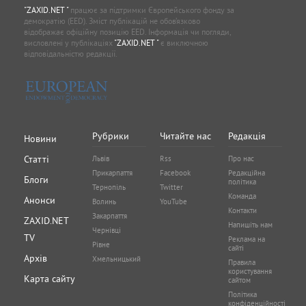
"ZAXID.NET "
працює за підтримки Європейського фонду за
демократію (EED). Зміст публікацій не обов’язково
відображає офіційну позицію EED. Інформація чи погляди,
висловлені у публікаціях
"ZAXID.NET "
є виключною
відповідальністю редакції.
Рубрики
Читайте нас
Редакція
Новини
Статті
Львів
Rss
Про нас
Прикарпаття
Facebook
Редакційна
Блоги
політика
Тернопіль
Twitter
Команда
Анонси
Волинь
YouTube
Контакти
Закарпаття
ZAXID.NET
Напишіть нам
Чернівці
TV
Реклама на
Рівне
сайті
Архів
Хмельницький
Правила
користування
Карта сайту
сайтом
Політика
конфіденційності