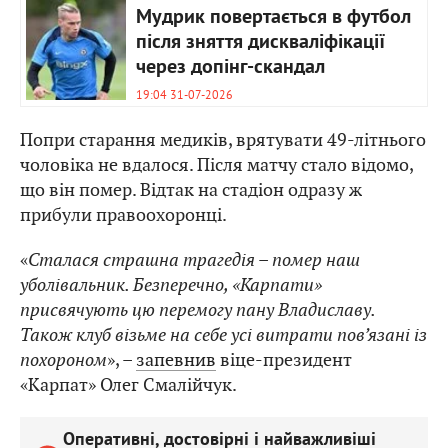
Мудрик повертається в футбол
після зняття дискваліфікації
через допінг-скандал
19:04 31-07-2026
Попри старання медиків, врятувати 49-літнього
чоловіка не вдалося. Після матчу стало відомо,
що він помер. Відтак на стадіон одразу ж
прибули правоохоронці.
«
Сталася страшна трагедія – помер наш
уболівальник. Безперечно, «Карпати»
присвячують цю перемогу пану Владиславу.
Також клуб візьме на себе усі витрати пов’язані із
похороном
», –
запевнив
віце-президент
«Карпат» Олег Смалійчук.
Оперативні, достовірні і найважливіші