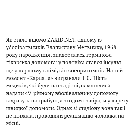
Як стало відомо ZAXID.NET, одному із
уболівальників Владиславу Мельнику, 1968
року народження, знадобилася термінова
лікарська допомога:
у чоловіка стався інсульт
ще у першому таймі, він знепритомнів. На той
момент «Карпати» вигравали 1:0. Шість
медиків, які були на стадіоні, намагалися
надати 49-річному вболівальнику допомогу
відразу ж на трибуні, а згодом і забрали у карету
швидкої допомоги. Однак зі стадіону вона так і
не поїхала, проводили реанімацію чоловіка на
місці.