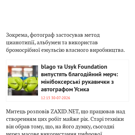
Зокрема, фотограф застосував метод
цианотипії, альбумен та використав
бромосрібної емульсію власного виробництва.
blago та Usyk Foundation
випустять благодійний мерч:
мінібоксерські рукавички з
автографом Усика
12:15 30-07-2026
Митець розповів ZAXID.NET, що працював над
створенням цих робіт майже рік. Старі техніки
він обрав тому, що, на його думку, сьогодні
через масове використання цифрової