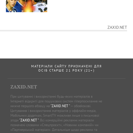
ZAXID.NET
МАТЕРІАЛИ САЙТУ ПРИЗНАЧЕНІ ДЛЯ
ОСІБ СТАРШЕ 21 РОКУ (21+)
ZAXID.NET
При цитуванні і використанні будь-яких матеріалів в
Інтернеті відкриті для пошукових систем гіперпосилання не
нижче першого абзацу на
"ZAXID.NET "
— обов’язкові.
Цитування і використання матеріалів у оффлайн-медіа,
Мобільних додатках, SmartTV можливе лише з письмової
згоди
"ZAXID.NET "
. Всі комерційні рекламні матеріали
позначені словами «Спецпроєкт», «Новини компаній» чи
«Партнерський матеріал». Детальніше щодо реклами та