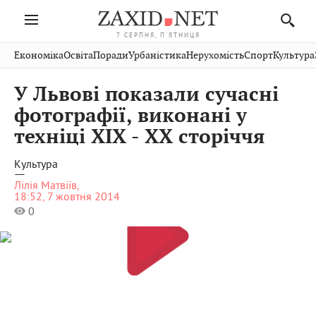
7 СЕРПНЯ, П'ЯТНИЦЯ
Івано-
Публікації
Авто
Словко
Культура
Економіка
Освіта
Поради
Урбаністика
Нерухомість
Спорт
Культура
Стрий
Рівне
Франківськ
Світ
Економіка
Рецепти
Здоров'я
Дрогобич
Львів
Тернопіль
У Львові показали сучасні
Кіно
Дім
Спорт
Краєзнавство
Хмельницький
Чернівці
Волинь
фотографії, виконані у
Фото
Освіта
Нерухомість
Домашні
Вінниця
Шептицький
техніці ХІХ - ХХ сторіччя
Закарпаття
тварини
Культура
—
Лілія Матвіїв,
18:52, 7 жовтня 2014
0