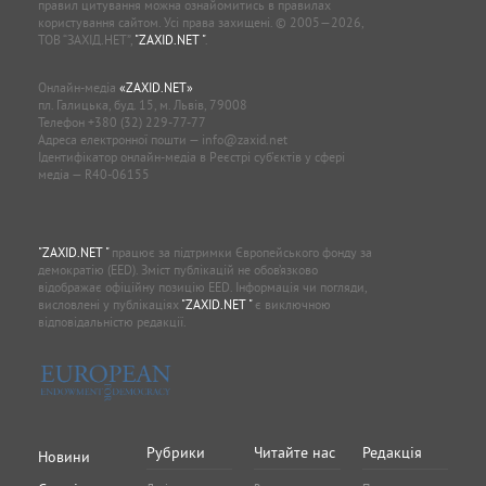
правил цитування можна ознайомитись в правилах
користування сайтом. Усі права захищені. © 2005—2026,
ТОВ “ЗАХІД.НЕТ”,
"ZAXID.NET "
.
Онлайн-медіа
«ZAXID.NET»
пл. Галицька, буд. 15, м. Львів, 79008
Телефон
+380 (32) 229-77-77
Адреса електронної пошти —
info@zaxid.net
Ідентифікатор онлайн-медіа в Реєстрі суб'єктів у сфері
медіа — R40-06155
"ZAXID.NET "
працює за підтримки Європейського фонду за
демократію (EED). Зміст публікацій не обов’язково
відображає офіційну позицію EED. Інформація чи погляди,
висловлені у публікаціях
"ZAXID.NET "
є виключною
відповідальністю редакції.
Рубрики
Читайте нас
Редакція
Новини