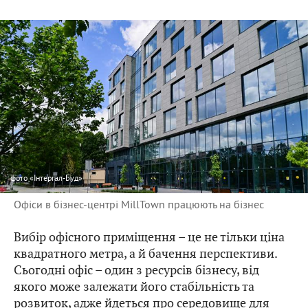
фото
«Інтергал-Буд»
Офіси в бізнес-центрі MillTown працюють на бізнес
Вибір офісного приміщення – це не тільки ціна
квадратного метра, а й бачення перспективи.
Сьогодні офіс – один з ресурсів бізнесу, від
якого може залежати його стабільність та
розвиток, адже йдеться про середовище для