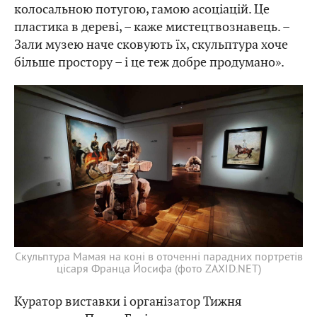
колосальною потугою, гамою асоціацій. Це
пластика в дереві, – каже мистецтвознавець. –
Зали музею наче сковують їх, скульптура хоче
більше простору – і це теж добре продумано».
Скульптура Мамая на коні в оточенні парадних портретів
цісаря Франца Йосифа (фото ZAXID.NET)
Куратор виставки і організатор Тижня