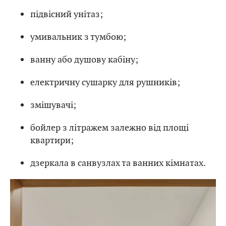
підвісний унітаз;
умивальник з тумбою;
ванну або душову кабіну;
електричну сушарку для рушників;
змішувачі;
бойлер з літражем залежно від площі
квартири;
дзеркала в санвузлах та ванних кімнатах.