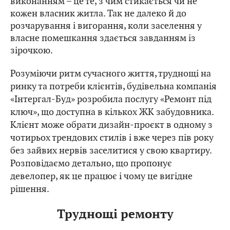
виконанням – це те, з чим стикається чи не
кожен власник житла. Так не далеко й до
розчарування і вигорання, коли заселення у
власне помешкання здається завданням із
зірочкою.
Розуміючи ритм сучасного життя, труднощі на
ринку та потреби клієнтів, будівельна компанія
«Інтергал-Буд» розробила послугу «Ремонт під
ключ», що доступна в кількох ЖК забудовника.
Клієнт може обрати дизайн-проєкт в одному з
чотирьох трендових стилів і вже через пів року
без зайвих нервів заселитися у свою квартиру.
Розповідаємо детально, що пропонує
девелопер, як це працює і чому це вигідне
рішення.
Труднощі ремонту