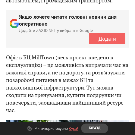
автомобілем, і громадським транспортом.
Якщо хочете читати головні новини дня
оперативно
Додайте ZAXID.NET у вибрані в Google
Додати
Офіс в БЦ MillTown (весь проєкт введено в
експлуатацію) – це можливість витрачати час на
важливі справи, а не на дорогу, та розв’язувати
позаробочі питання в межах БЦ та
навколишньої інфраструктури. Тут можна
сходити на тренування, купити подарунки чи
повечеряти, заощадивши найцінніший ресурс –
час.
Ми використовуємо
Куки!
ГАРАЗД