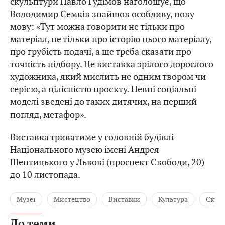
скульптури Павло Гудімов наголошує, що
Володимир Семків знайшов особливу, нову
мову: «Тут можна говорити не тільки про
матеріал, не тільки про історію цього матеріалу,
про грубість подачі, а ще треба сказати про
точність підбору. Це виставка зрілого дорослого
художника, який мислить не одним твором чи
серією, а цілісністю проєкту. Певні соціальні
моделі зведені до таких дитячих, на перший
погляд, метафор».
Виставка триватиме у головній будівлі
Національного музею імені Андрея
Шептицького у Львові (проспект Свободи, 20)
до 10 листопада.
Музеї
Мистецтво
Виставки
Культура
Скул
До теми