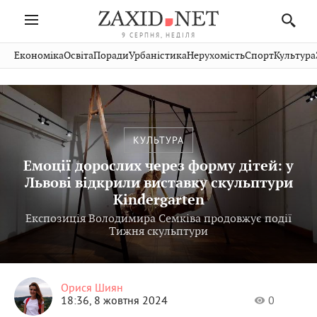
9 СЕРПНЯ, НЕДІЛЯ
Івано-
Публікації
Авто
Словко
Культура
Економіка
Освіта
Поради
Урбаністика
Нерухомість
Спорт
Культура
Стрий
Рівне
Франківськ
Світ
Економіка
Рецепти
Здоров'я
Дрогобич
Львів
Тернопіль
Кіно
Дім
Спорт
Краєзнавство
Хмельницький
Чернівці
Волинь
Фото
Освіта
Нерухомість
Домашні
Вінниця
Шептицький
Закарпаття
тварини
КУЛЬТУРА
Емоції дорослих через форму дітей: у
Львові відкрили виставку скульптури
Kindergarten
Експозиція Володимира Семківа продовжує події
Тижня скульптури
Орися Шиян
18:36, 8 жовтня 2024
0