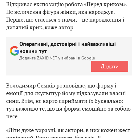
Відкриває експозицію робота «Перед криком».
Це величезна фігура жінки, яка народжує.
Перше, що стається з нами, – це народження і
дитячий крик, каже автор.
Оперативні, достовірні і найважливіші
новини тут
Додайте ZAXID.NET у вибрані в Google
Додати
Володимир Семків розповідає, що форму і
емоції для скульптур йому підказували власні
сини. Втім, не варто сприймати їх буквально:
тут важливо те, що ця форма емоційно за собою
несе.
«Діти дуже виразні, як актори, в них кожен жест
вивірений. Вони говорять без слів. Я