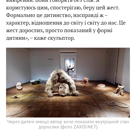
користуюсь цим, спостерігаю, беру цей жест.
Формально це дитинство, насправді ж –
характер, відношення до світу і світу до нас. Це
жест дорослих, просто показаний у формі
дитини», – каже скульптор.
Через дитячі емоції автор хоче показати внутрішній стан
дорослих (фото ZAXID.NET)