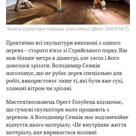
Кожна скульптура передає різні емоції (фото ZAXID.NET)
Практично всі скульптури виконані з одного
дерева – старого в’яза зі Стрийського парку. Він
мав більше метра в діаметрі, але засох і його
довелося зрізати. Володимир Семків
наголошує, що не рубає дерев спеціально для
робіт, використовує лише ті, які були вже сухі,
зламані вітром чи зрізані.
Мистецтвознавець Орест Голубець відзначає,
що сучасні скульптори мало працюють з
деревом. А Володимир Семків має надзвичайне
відчуття цього матеріалу. «Це внутрішнє життя
матеріалу, яке виривається назовні