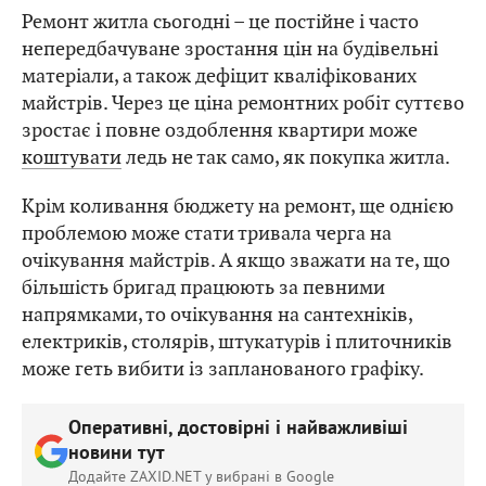
Ремонт житла сьогодні – це постійне і часто
непередбачуване зростання цін на будівельні
матеріали, а також дефіцит кваліфікованих
майстрів. Через це ціна ремонтних робіт суттєво
зростає і повне оздоблення квартири може
коштувати
ледь не так само, як покупка житла.
Крім коливання бюджету на ремонт, ще однією
проблемою може стати тривала черга на
очікування майстрів. А якщо зважати на те, що
більшість бригад працюють за певними
напрямками, то очікування на сантехніків,
електриків, столярів, штукатурів і плиточників
може геть вибити із запланованого графіку.
Оперативні, достовірні і найважливіші
новини тут
Додайте ZAXID.NET у вибрані в Google