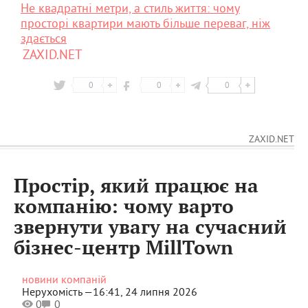
Не квадратні метри, а стиль життя: чому
просторі квартири мають більше переваг, ніж
здається
ZAXID.NET
0
0
0
ZAXID.NET
Простір, який працює на
компанію: чому варто
звернути увагу на сучасний
бізнес-центр MillTown
новини компаній
Нерухомість —
16:41, 24 липня 2026
0
0