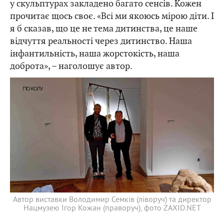
у скульптурах закладено багато сенсів. Кожен
прочитає щось своє. «Всі ми якоюсь мірою діти. І
я б сказав, що це не тема дитинства, це наше
відчуття реальності через дитинство. Наша
інфантильність, наша жорстокість, наша
доброта», – наголошує автор.
Автор виставки Володимир Семків (ліворуч) та директор
Нацмузею Ігор Кожан (праворуч), фото ZAXID.NET