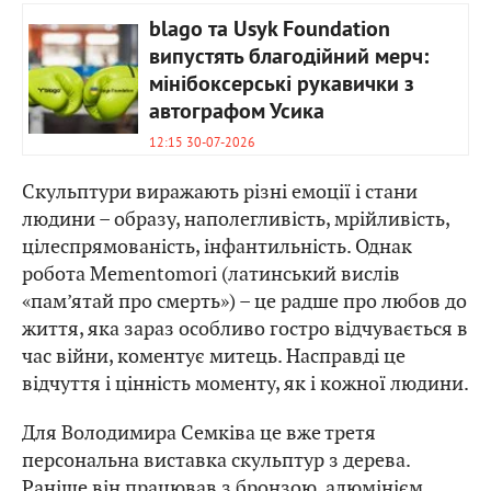
blago та Usyk Foundation
випустять благодійний мерч:
мінібоксерські рукавички з
автографом Усика
12:15 30-07-2026
Скульптури виражають різні емоції і стани
людини – образу, наполегливість, мрійливість,
цілеспрямованість, інфантильність. Однак
робота Mementomori (латинський вислів
«пам’ятай про смерть») – це радше про любов до
життя, яка зараз особливо гостро відчувається в
час війни, коментує митець. Насправді це
відчуття і цінність моменту, як і кожної людини.
Для Володимира Семківа це вже третя
персональна виставка скульптур з дерева.
Раніше він працював з бронзою, алюмінієм,