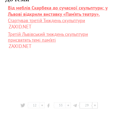
Від меблів Скарбека до сучасної скульптури: у
Львові відкрили виставку «Пам’ять театру».
Стартував третій Тиждень скульптури
ZAXID.NET
Третій Львівський тиждень скульптури
присвятять темі пам’яті
ZAXID.NET
12
53
29