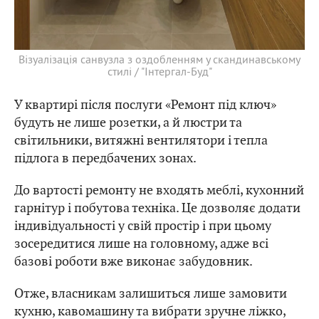
Візуалізація санвузла з оздобленням у скандинавському
стилі / "Інтергал-Буд"
У квартирі після послуги «Ремонт під ключ»
будуть не лише розетки, а й люстри та
світильники, витяжні вентилятори і тепла
підлога в передбачених зонах.
До вартості ремонту не входять меблі, кухонний
гарнітур і побутова техніка. Це дозволяє додати
індивідуальності у свій простір і при цьому
зосередитися лише на головному, адже всі
базові роботи вже виконає забудовник.
Отже, власникам залишиться лише замовити
кухню, кавомашину та вибрати зручне ліжко,