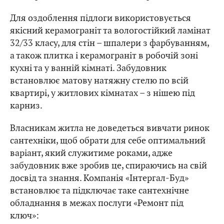
Для оздоблення підлоги використовується
якісний керамограніт та вологостійкий ламінат
32/33 класу, для стін – шпалери з фарбуванням,
а також плитка і керамограніт в робочій зоні
кухні та у ванній кімнаті. Забудовник
встановлює матову натяжну стелю по всій
квартирі, у житлових кімнатах – з нішею під
карниз.
Власникам житла не доведеться вивчати ринок
сантехніки, щоб обрати для себе оптимальний
варіант, який служитиме роками, адже
забудовник вже зробив це, спираючись на свій
досвід та знання. Компанія «Інтергал-Буд»
встановлює та підключає таке сантехнічне
обладнання в межах послуги «Ремонт під
ключ»: