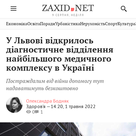
9 СЕРПНЯ, НЕДІЛЯ
Івано-
Публікації
Авто
Словко
Культура
Економіка
Освіта
Поради
Урбаністика
Нерухомість
Спорт
Культура
Стрий
Рівне
Франківськ
Світ
Економіка
Рецепти
Здоров'я
Дрогобич
Львів
Тернопіль
У Львові відкрилось
Кіно
Дім
Спорт
Краєзнавство
Хмельницький
Чернівці
Волинь
діагностичне відділення
Фото
Освіта
Нерухомість
Домашні
Вінниця
Шептицький
найбільшого медичного
Закарпаття
тварини
комплексу в Україні
Постраждалим від війни допомогу тут
надаватимуть безкоштовно
Олександра Бодняк
Здоров'я —
14:20, 1 травня 2022
0
1