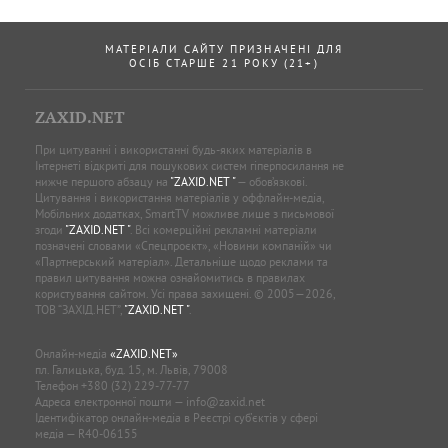
МАТЕРІАЛИ САЙТУ ПРИЗНАЧЕНІ ДЛЯ
ОСІБ СТАРШЕ 21 РОКУ (21+)
ZAXID.NET
При цитуванні і використанні будь-яких матеріалів в
Інтернеті відкриті для пошукових систем гіперпосилання не
нижче першого абзацу на
"ZAXID.NET "
— обов’язкові.
Цитування і використання матеріалів у оффлайн-медіа,
Мобільних додатках, SmartTV можливе лише з письмової
згоди
"ZAXID.NET "
. Всі комерційні рекламні матеріали
позначені словами «Спецпроєкт», «Новини компаній» чи
«Партнерський матеріал». Детальніше щодо реклами та
правил цитування можна ознайомитись в правилах
користування сайтом. Усі права захищені. © 2005—2026,
ТОВ “ЗАХІД.НЕТ”,
"ZAXID.NET "
.
Онлайн-медіа
«ZAXID.NET»
пл. Галицька, буд. 15, м. Львів, 79008
Телефон
+380 (32) 229-77-77
Адреса електронної пошти —
info@zaxid.net
Ідентифікатор онлайн-медіа в Реєстрі суб'єктів у сфері
медіа — R40-06155