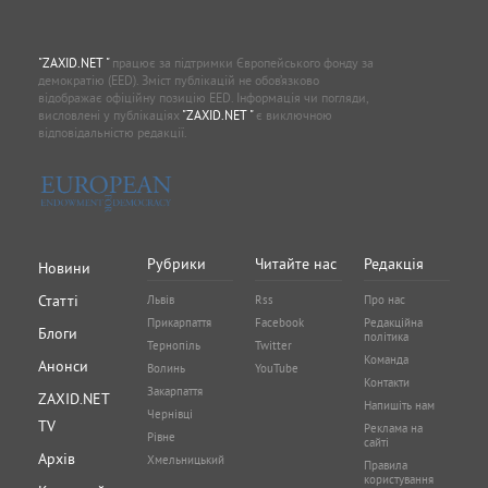
"ZAXID.NET "
працює за підтримки Європейського фонду за
демократію (EED). Зміст публікацій не обов’язково
відображає офіційну позицію EED. Інформація чи погляди,
висловлені у публікаціях
"ZAXID.NET "
є виключною
відповідальністю редакції.
Рубрики
Читайте нас
Редакція
Новини
Статті
Львів
Rss
Про нас
Прикарпаття
Facebook
Редакційна
Блоги
політика
Тернопіль
Twitter
Команда
Анонси
Волинь
YouTube
Контакти
Закарпаття
ZAXID.NET
Напишіть нам
Чернівці
TV
Реклама на
Рівне
сайті
Архів
Хмельницький
Правила
користування