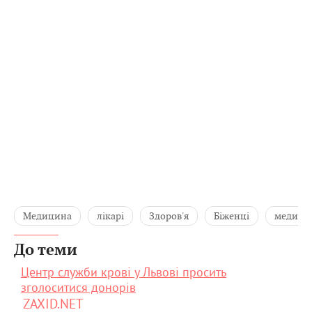
Медицина
лікарі
Здоров'я
Біженці
медичн
До теми
Центр служби крові у Львові просить
зголоситися донорів
ZAXID.NET