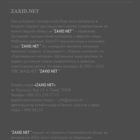
ZAXID.NET
При цитуванні і використанні будь-яких матеріалів в
Інтернеті відкриті для пошукових систем гіперпосилання не
нижче першого абзацу на
"ZAXID.NET "
— обов’язкові.
Цитування і використання матеріалів у оффлайн-медіа,
Мобільних додатках, SmartTV можливе лише з письмової
згоди
"ZAXID.NET "
. Всі комерційні рекламні матеріали
позначені словами «Спецпроєкт», «Новини компаній» чи
«Партнерський матеріал». Детальніше щодо реклами та
правил цитування можна ознайомитись в правилах
користування сайтом. Усі права захищені. © 2005—2026,
ТОВ “ЗАХІД.НЕТ”,
"ZAXID.NET "
.
Онлайн-медіа
«ZAXID.NET»
пл. Галицька, буд. 15, м. Львів, 79008
Телефон
+380 (32) 229-77-77
Адреса електронної пошти —
info@zaxid.net
Ідентифікатор онлайн-медіа в Реєстрі суб'єктів у сфері
медіа — R40-06155
"ZAXID.NET "
працює за підтримки Європейського фонду за
демократію (EED). Зміст публікацій не обов’язково