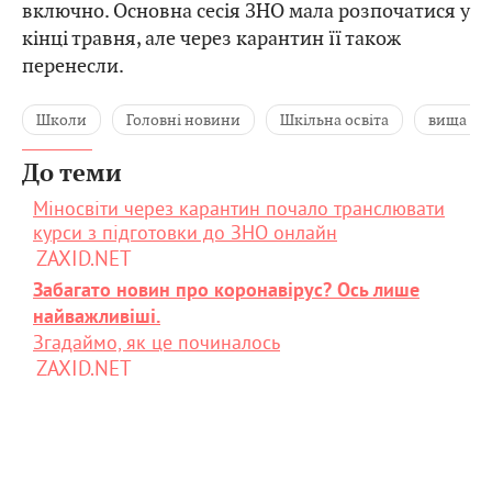
включно. Основна сесія ЗНО мала розпочатися у
кінці травня, але через карантин її також
перенесли.
Школи
Головні новини
Шкільна освіта
вища осв
До теми
Міносвіти через карантин почало транслювати
курси з підготовки до ЗНО онлайн
ZAXID.NET
Забагато новин про коронавірус? Ось лише
найважливіші.
Згадаймо, як це починалось
ZAXID.NET