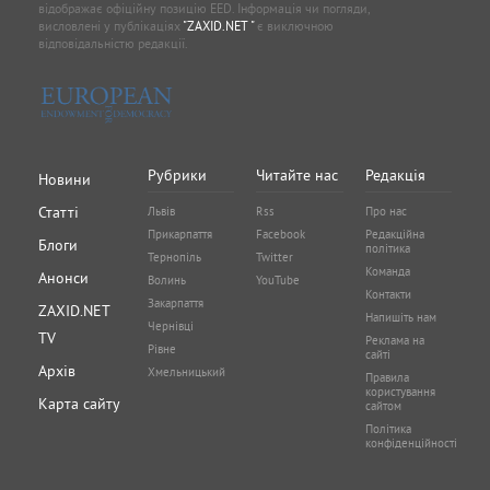
відображає офіційну позицію EED. Інформація чи погляди,
висловлені у публікаціях
"ZAXID.NET "
є виключною
відповідальністю редакції.
Рубрики
Читайте нас
Редакція
Новини
Статті
Львів
Rss
Про нас
Прикарпаття
Facebook
Редакційна
Блоги
політика
Тернопіль
Twitter
Команда
Анонси
Волинь
YouTube
Контакти
Закарпаття
ZAXID.NET
Напишіть нам
Чернівці
TV
Реклама на
Рівне
сайті
Архів
Хмельницький
Правила
користування
Карта сайту
сайтом
Політика
конфіденційності