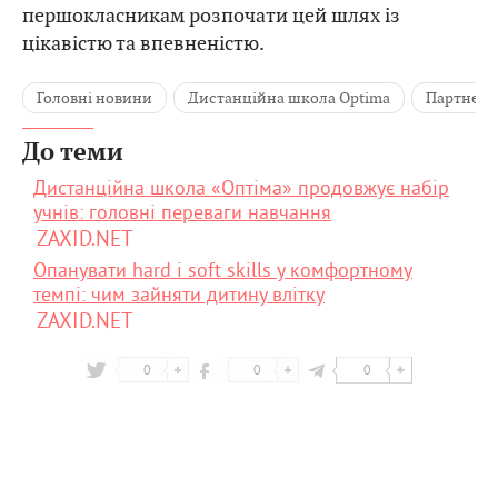
першокласникам розпочати цей шлях із
цікавістю та впевненістю.
Головні новини
Дистанційна школа Optima
Партнерс
До теми
Дистанційна школа «Оптіма» продовжує набір
учнів: головні переваги навчання
ZAXID.NET
Опанувати hard і soft skills у комфортному
темпі: чим зайняти дитину влітку
ZAXID.NET
0
0
0