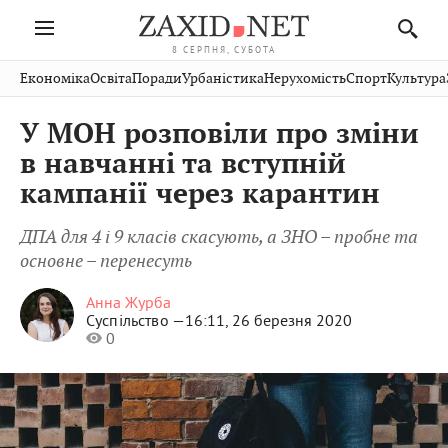
8 СЕРПНЯ, СУБОТА
Івано-
Публікації
Авто
Словко
Культура
Економіка
Освіта
Поради
Урбаністика
Нерухомість
Спорт
Культура
Стрий
Рівне
Франківськ
Світ
Економіка
Рецепти
Здоров'я
Дрогобич
Львів
Тернопіль
У МОН розповіли про зміни
Кіно
Дім
Спорт
Краєзнавство
Хмельницький
Чернівці
Волинь
в навчанні та вступній
Фото
Освіта
Нерухомість
Домашні
Вінниця
Шептицький
кампанії через карантин
Закарпаття
тварини
ДПА для 4 і 9 класів скасують, а ЗНО – пробне та
основне – перенесуть
Анна Журба
Суспільство —
16:11, 26 березня 2020
0