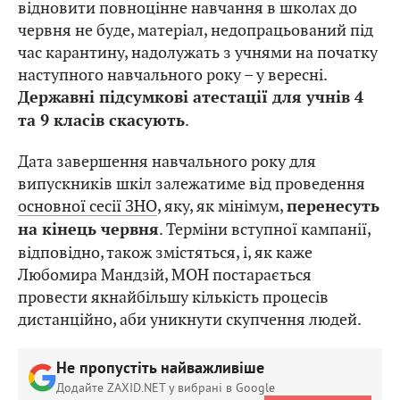
відновити повноцінне навчання в школах до
червня не буде, матеріал, недопрацьований під
час карантину, надолужать з учнями на початку
наступного навчального року – у вересні.
Державні підсумкові атестації для учнів 4
.
та 9 класів скасують
Дата завершення навчального року для
випускників шкіл залежатиме від проведення
основної сесії ЗНО
, яку, як мінімум,
перенесуть
. Терміни вступної кампанії,
на кінець червня
відповідно, також змістяться, і, як каже
Любомира Мандзій, МОН постарається
провести якнайбільшу кількість процесів
дистанційно, аби уникнути скупчення людей.
Не пропустіть найважливіше
Додайте ZAXID.NET у вибрані в Google