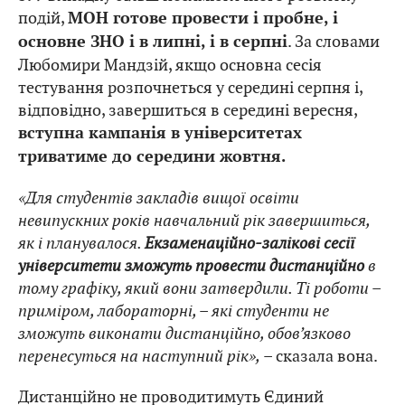
подій,
МОН готове провести і пробне, і
. За словами
основне ЗНО і в липні, і в серпні
Любомири Мандзій, якщо основна сесія
тестування розпочнеться у середині серпня і,
відповідно, завершиться в середині вересня,
вступна кампанія в університетах
триватиме до середини жовтня.
«Для студентів закладів вищої освіти
невипускних років навчальний рік завершиться,
як і планувалося.
Екзаменаційно-залікові сесії
університети зможуть провести дистанційно
в
тому графіку, який вони затвердили. Ті роботи –
приміром, лабораторні, – які студенти не
зможуть виконати дистанційно, обов’язково
перенесуться на наступний рік»,
– сказала вона.
Дистанційно не проводитимуть Єдиний