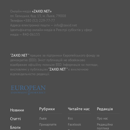
Онлайн-медіа
«ZAXID.NET»
пл. Галицька, буд. 15, м. Львів, 79008
Телефон
+380 (32) 229-77-77
Адреса електронної пошти —
info@zaxid.net
Ідентифікатор онлайн-медіа в Реєстрі суб'єктів у сфері
медіа — R40-06155
"ZAXID.NET "
працює за підтримки Європейського фонду за
демократію (EED). Зміст публікацій не обов’язково
відображає офіційну позицію EED. Інформація чи погляди,
висловлені у публікаціях
"ZAXID.NET "
є виключною
відповідальністю редакції.
Рубрики
Читайте нас
Редакція
Новини
Статті
Львів
Rss
Про нас
Прикарпаття
Facebook
Редакційна
Блоги
політика