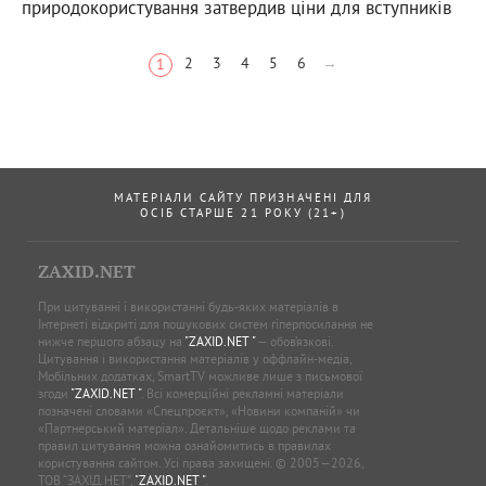
природокористування затвердив ціни для вступників
2
3
4
5
6
→
1
МАТЕРІАЛИ САЙТУ ПРИЗНАЧЕНІ ДЛЯ
ОСІБ СТАРШЕ 21 РОКУ (21+)
ZAXID.NET
При цитуванні і використанні будь-яких матеріалів в
Інтернеті відкриті для пошукових систем гіперпосилання не
нижче першого абзацу на
"ZAXID.NET "
— обов’язкові.
Цитування і використання матеріалів у оффлайн-медіа,
Мобільних додатках, SmartTV можливе лише з письмової
згоди
"ZAXID.NET "
. Всі комерційні рекламні матеріали
позначені словами «Спецпроєкт», «Новини компаній» чи
«Партнерський матеріал». Детальніше щодо реклами та
правил цитування можна ознайомитись в правилах
користування сайтом. Усі права захищені. © 2005—2026,
ТОВ “ЗАХІД.НЕТ”,
"ZAXID.NET "
.