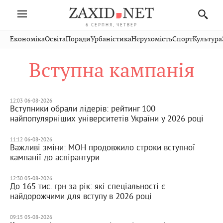
6 СЕРПНЯ, ЧЕТВЕР
Івано-
Публікації
Авто
Словко
Культура
Економіка
Освіта
Поради
Урбаністика
Нерухомість
Спорт
Культура
Стрий
Рівне
Франківськ
Світ
Економіка
Рецепти
Здоров'я
Дрогобич
Львів
Тернопіль
Вступна кампанія
Кіно
Дім
Спорт
Краєзнавство
Хмельницький
Чернівці
Волинь
Фото
Освіта
Нерухомість
Домашні
Вінниця
Шептицький
Закарпаття
тварини
12:03 06-08-2026
Вступники обрали лідерів: рейтинг 100
найпопулярніших університетів України у 2026 році
11:12 06-08-2026
Важливі зміни: МОН продовжило строки вступної
кампанії до аспірантури
12:30 05-08-2026
До 165 тис. грн за рік: які спеціальності є
найдорожчими для вступу в 2026 році
09:15 05-08-2026