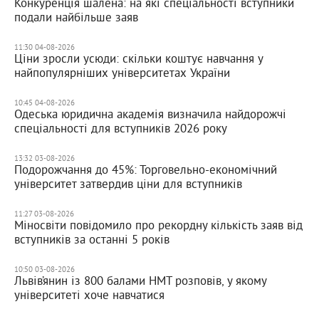
Конкуренція шалена: на які спеціальності вступники
подали найбільше заяв
11:30 04-08-2026
Ціни зросли усюди: скільки коштує навчання у
найпопулярніших університетах України
10:45 04-08-2026
Одеська юридична академія визначила найдорожчі
спеціальності для вступників 2026 року
13:32 03-08-2026
Подорожчання до 45%: Торговельно-економічний
університет затвердив ціни для вступників
11:27 03-08-2026
Міносвіти повідомило про рекордну кількість заяв від
вступників за останні 5 років
10:50 03-08-2026
Львів’янин із 800 балами НМТ розповів, у якому
університеті хоче навчатися