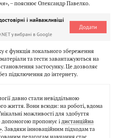
ня
», – пояснює Олександр Павелко.
достовірні і найважливіші
Додати
.NET у вибрані в Google
ку є функція локального збереження
 матеріали та тести завантажуються на
 встановлення застосунку. Це дозволяє
без підключення до інтернету.
огії давно стали невіддільною
о життя. Вони всюди: на роботі, вдома
 Унікальні можливості для здобуття
ю допомогою пропонує і
дистанційна
»
. Завдяки інноваційним підходам та
кованим педагогам навчання стає