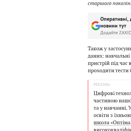
старшого поколін
Оперативні, 
новини тут
Додайте ZAXID
Також у застосун
даних: навчальні
пристрій під час
проходити тести 
Цифрові технол
частиною нашог
та у навчанні.
освіти з їхньо
школа «Оптіма
висококваліфі