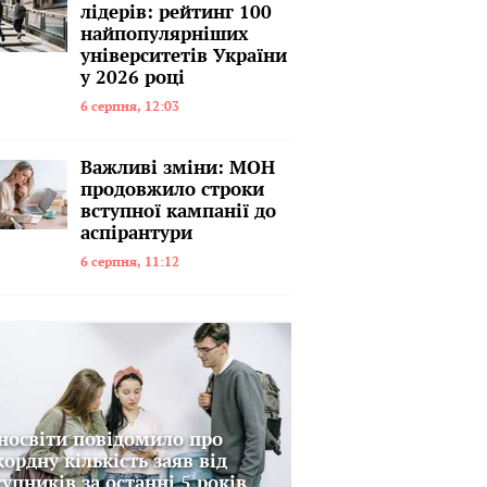
лідерів: рейтинг 100
найпопулярніших
університетів України
у 2026 році
6 серпня, 12:03
Важливі зміни: МОН
продовжило строки
вступної кампанії до
аспірантури
6 серпня, 11:12
носвіти повідомило про
кордну кількість заяв від
тупників за останні 5 років