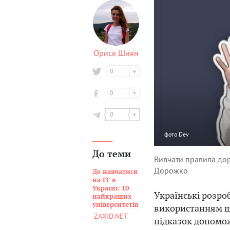
Орися Шиян
0
0
0
фото
Dev
До теми
Вивчати правила до
Дорожко
Де навчатися
на ІТ в
Україні: 10
Українські розро
найкращих
університетів
використанням шт
ZAXID.NET
підказок допомож