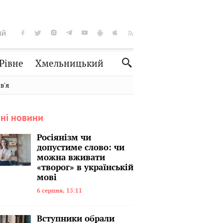
ІЙ
Рівне
Хмельницький
Словко
Культура
вʼя
Рецепти
Здоров'я
ні новини
Спорт
Краєзнавство
Нерухомість
Домашні тварини
Росіянізм чи
допустиме слово: чи
можна вживати
«творог» в українській
мові
6 серпня, 15:11
Вступники обрали