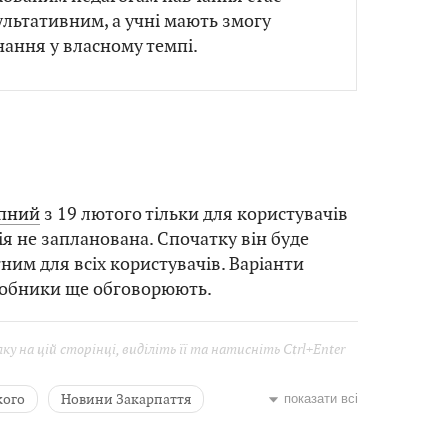
ультативним, а учні мають змогу
ання у власному темпі.
пний
з 19 лютого тільки для користувачів
ія не запланована. Спочатку він буде
ним для всіх користувачів. Варіанти
робники ще обговорюють.
у на цій сторінці, виділіть її та натисніть Ctrl+Enter
кого
Новини Закарпаття
показати всі
безпека дорожнього руху