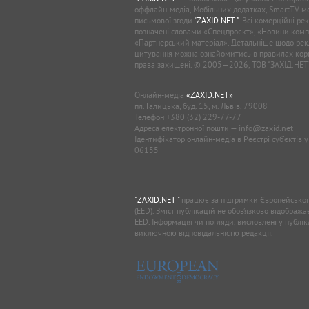
оффлайн-медіа, Мобільних додатках, SmartTV 
письмової згоди
"ZAXID.NET "
. Всі комерційні ре
позначені словами «Спецпроєкт», «Новини комп
«Партнерський матеріал». Детальніше щодо рек
цитування можна ознайомитись в правилах кори
права захищені. © 2005—2026, ТОВ “ЗАХІД.НЕТ
Онлайн-медіа
«ZAXID.NET»
пл. Галицька, буд. 15, м. Львів, 79008
Телефон
+380 (32) 229-77-77
Адреса електронної пошти —
info@zaxid.net
Ідентифікатор онлайн-медіа в Реєстрі суб'єктів 
06155
"ZAXID.NET "
працює за підтримки Європейськог
(EED). Зміст публікацій не обов’язково відображ
EED. Інформація чи погляди, висловлені у публі
виключною відповідальністю редакції.