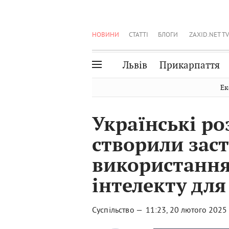
НОВИНИ
СТАТТІ
БЛОГИ
ZAXID.NET TV
Львів
Прикарпаття
Івано-Франківськ
Рівне
Ек
Тернопіль
Львів
Українські р
Волинь
Чернівці
створили заст
Закарпаття
Шептицький
використанн
інтелекту дл
Суспільство —
11:23, 20 лютого 2025