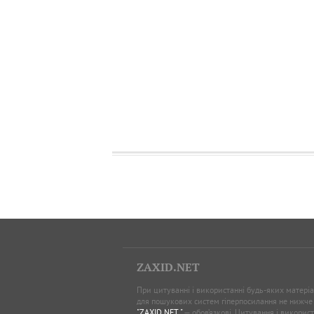
Новини Волині
Новини Рівного
посвідчення водія
додаток
ZAXID.NET
При цитуванні і використанні будь-яких матеріал
для пошукових систем гіперпосилання не нижче
"ZAXID.NET "
— обов’язкові. Цитування і використ