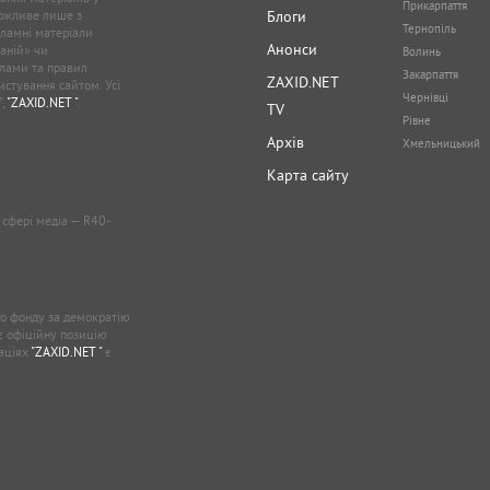
Прикарпаття
можливе лише з
Блоги
Тернопіль
кламні матеріали
Анонси
аній» чи
Волинь
лами та правил
Закарпаття
ZAXID.NET
стування сайтом. Усі
Чернівці
”,
"ZAXID.NET "
.
TV
Рівне
Архів
Хмельницький
Карта сайту
у сфері медіа — R40-
о фонду за демократію
ає офіційну позицію
каціях
"ZAXID.NET "
є