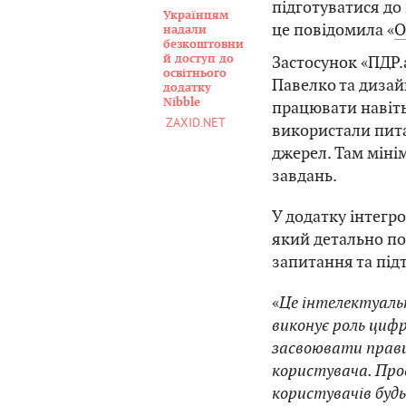
підготуватися до
Українцям
це повідомила «
O
надали
безкоштовни
Застосунок «ПДР.
й доступ до
освітнього
Павелко та дизай
додатку
Nibble
працювати навіть
ZAXID.NET
використали пита
джерел. Там мінім
завдань.
У додатку інтегр
який детально по
запитання та під
«
Це інтелектуальн
виконує роль циф
засвоювати прави
користувача. Про
користувачів будь-