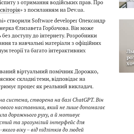
 іспиту з отримання водійських прав. Про
cвiтopiя
» з посиланням на Dev.ua.
ai» створили Software developer Олександр
нерка Єлизавета Горбачова. Він може
 без доступу до інтернету. Розробники
ння та навчальні матеріали з офіційних
ум теорії та багато інтерактивних
Ль
ро
хо
ований віртуальний помічник Дорожко,
яснює складні теми, відповідає на
тримує процес як реальний викладач.
а система, створена на базі ChatGPT. Він
рового наставника, який не лише допомагає
ла дорожнього руху, а й мотивує
стий та зрозумілий інтерфейс для
якого віку – від підлітків до людей