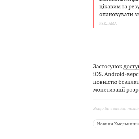
цікавим та рез
опановувати зн
Застосунок
досту
iOS. Android-верс
повністю безплат
монетизації роз
Якщо Ви виявили помилк
Новини Хмельниць
Новини Чернівців