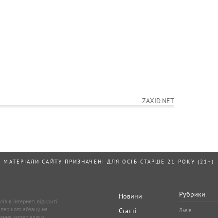
Новини Івано-Франківська
Новини Тернополя
Освіта
штучний інтелект
ІТ
ZAXID.NET
МАТЕРІАЛИ САЙТУ ПРИЗНАЧЕНІ ДЛЯ ОСІБ СТАРШЕ 21 РОКУ (21+)
Рубрики
Новини
ів в Інтернеті відкриті
 першого абзацу на
Статті
Львів
ання матеріалів у