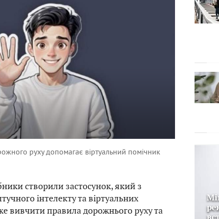
рожного руху допомагає віртуальний помічник
бники створили застосунок, який з
учного інтелекту та віртуальних
Мі
ре
е вивчити правила дорожнього руху та
вс