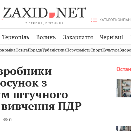
КАТАЛОГ КОМПАН
7 СЕРПНЯ, П'ЯТНИЦЯ
Тернопіль
Волинь
Закарпаття
Чернівці
Стрий
Публікації
Авто
ономіка
Освіта
Поради
Урбаністика
Нерухомість
Спорт
Культура
Здоро
Дрогобич
Світ
Економіка
озробники
Остан
Хмельницький
Кіно
Дім
осунок з
Вінниця
Фото
Освіта
ям штучного
я вивчення ПДР
0