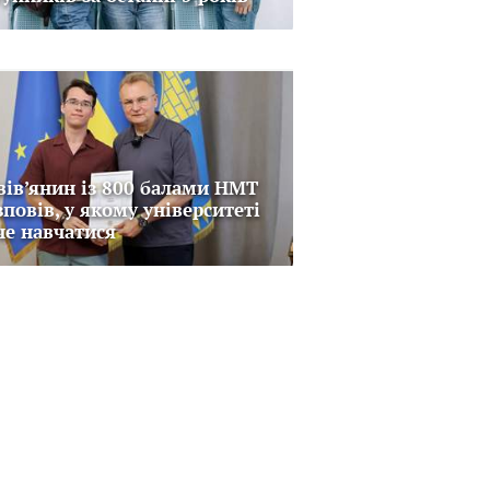
вів’янин із 800 балами НМТ
зповів, у якому університеті
че навчатися