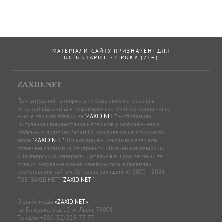
МАТЕРІАЛИ САЙТУ ПРИЗНАЧЕНІ ДЛЯ
ОСІБ СТАРШЕ 21 РОКУ (21+)
ZAXID.NET
При цитуванні і використанні будь-яких матеріалів в
Інтернеті відкриті для пошукових систем гіперпосилання не
нижче першого абзацу на
"ZAXID.NET "
— обов’язкові.
Цитування і використання матеріалів у оффлайн-медіа,
Мобільних додатках, SmartTV можливе лише з письмової
згоди
"ZAXID.NET "
. Всі комерційні рекламні матеріали
позначені словами «Спецпроєкт», «Новини компаній» чи
«Партнерський матеріал». Детальніше щодо реклами та
правил цитування можна ознайомитись в правилах
користування сайтом. Усі права захищені. © 2005—2026,
ТОВ “ЗАХІД.НЕТ”,
"ZAXID.NET "
.
Онлайн-медіа
«ZAXID.NET»
пл. Галицька, буд. 15, м. Львів, 79008
Телефон
+380 (32) 229-77-77