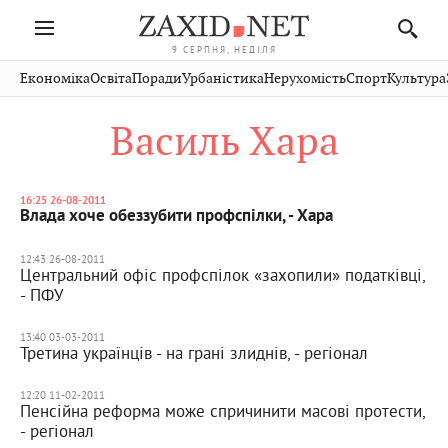
9 СЕРПНЯ, НЕДІЛЯ
Івано-
Публікації
Авто
Словко
Культура
Економіка
Освіта
Поради
Урбаністика
Нерухомість
Спорт
Культура
Стрий
Рівне
Франківськ
Світ
Економіка
Рецепти
Здоров'я
Дрогобич
Львів
Тернопіль
Василь Хара
Кіно
Дім
Спорт
Краєзнавство
Хмельницький
Чернівці
Волинь
Фото
Освіта
Нерухомість
Домашні
Вінниця
Шептицький
Закарпаття
тварини
16:25 26-08-2011
Влада хоче обеззубити профспілки, - Хара
12:43 26-08-2011
Центральний офіс профспілок «захопили» податківці,
- ПФУ
13:40 03-03-2011
Третина українців - на грані злиднів, - регіонал
12:20 11-02-2011
Пенсійна реформа може спричинити масові протести,
- регіонал