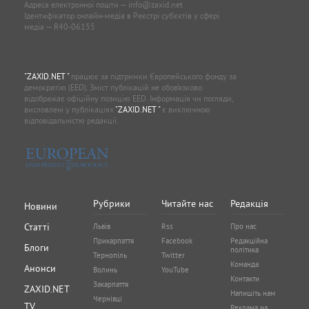
Адреса електронної пошти —
info@zaxid.net
Ідентифікатор онлайн-медіа в Реєстрі суб'єктів у сфері
медіа — R40-06155
"ZAXID.NET "
працює за підтримки Європейського фонду за
демократію (EED). Зміст публікацій не обов’язково
відображає офіційну позицію EED. Інформація чи погляди,
висловлені у публікаціях
"ZAXID.NET "
є виключною
відповідальністю редакції.
Рубрики
Читайте нас
Редакція
Новини
Статті
Львів
Rss
Про нас
Прикарпаття
Facebook
Редакційна
Блоги
політика
Тернопіль
Twitter
Команда
Анонси
Волинь
YouTube
Контакти
Закарпаття
ZAXID.NET
Напишіть нам
Чернівці
TV
Реклама на