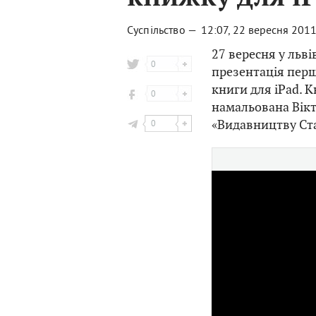
Суспільство —
12:07, 22 вересня 201
27 вересня у льві
0
презентація перш
книги для iPad. 
0
намальована Вік
«Видавництву Ста
0