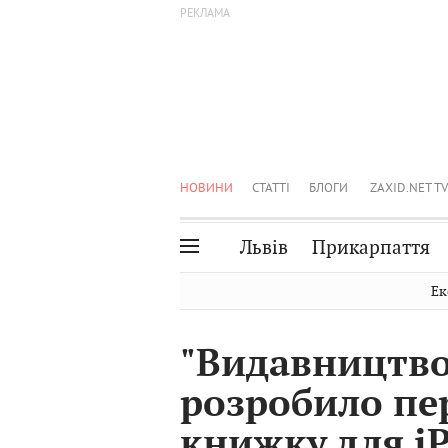
НОВИНИ
СТАТТІ
БЛОГИ
ZAXID.NET TV
Львів
Прикарпаття
Івано-Франківськ
Рівне
Ек
Тернопіль
Львів
"Видавництво
Волинь
Чернівці
розробило пе
Закарпаття
Шептицький
книжку для i