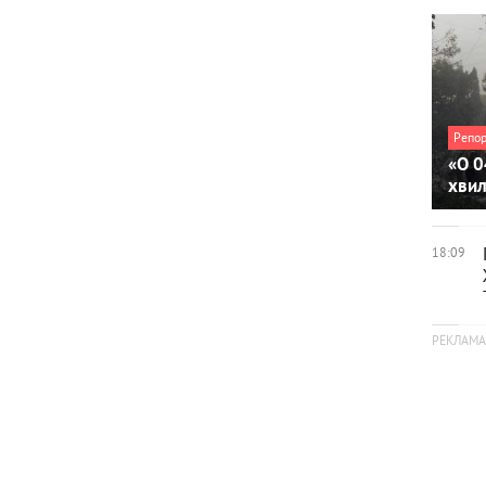
Репо
«О 0
хви
18:09