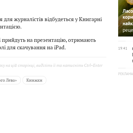
Ласо
кори
 для журналістів відбудеться у Книгарні
найк
ентацією.
реце
і прийдуть на презентацію, отримають
лі для скачування на iPad.
19:41
у на цій сторінці, виділіть її та натисніть Ctrl+Enter
го Лева»
Книжки