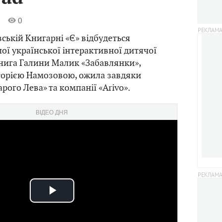
0
1
вській Книгарні «Є» відбудеться
ої української інтерактивної дитячої
Книга Галини Малик «Забавлянки»,
торією Намозовою, ожила завдяки
рого Лева» та компанії «Arivo».
ВІДЕО ДНЯ
Play