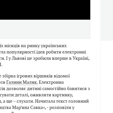
Video
х місяців на ринку українських
ула популярності ідея робити електронні
и. І у Львові це зробили вперше в Україні,
Л.
 збірка ігрових віршиків відомої
еси
Галини Малик.
Електронна
сія дозволяє дитині самостійно бавитися з
увати деталі, оживляти картинку,
, а ще – слухати. Начитала текст головний
цтва Мар’яна Савка», - розповіли у