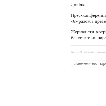
Довідка
Прес-конференція
«Є» разом з през
Журналісти, котр
безкоштовні паро
Якщо Ви виявили помилк
«Видавництво Старо