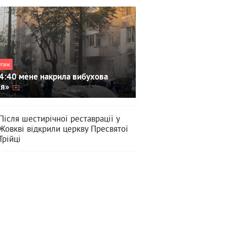
ртаж
4:40 мене накрила вибухова
ля»
Після шестирічної реставрації у
Жовкві відкрили церкву Пресвятої
Трійці