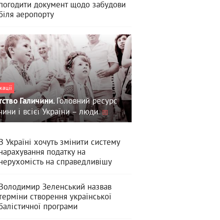
погодити документ щодо забудови
біля аеропорту
кації
Головний ресурс
тство Галичини.
чини і всієї України – люди
В Україні хочуть змінити систему
нарахування податку на
нерухомість на справедливішу
Володимир Зеленський назвав
терміни створення української
балістичної програми