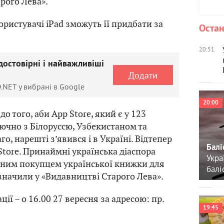
рого Лева».
ристувачі iPad зможуть її придбати за
Остан
20:51
достовірні і найважливіші
Додати
.NET у вибрані в Google
20:00
о того, аби App Store, який є у 123
лючно з Білоруссю, Узбекистаном та
го, нарешті з’явився і в Україні. Відтепер
Балі
Store. Принаймні українська діаспора
Укра
вним покупцем української книжки для
балі
значили у «Видавництві Старого Лева».
ії – о 16.00 27 вересня за адресою: пр.
19:45