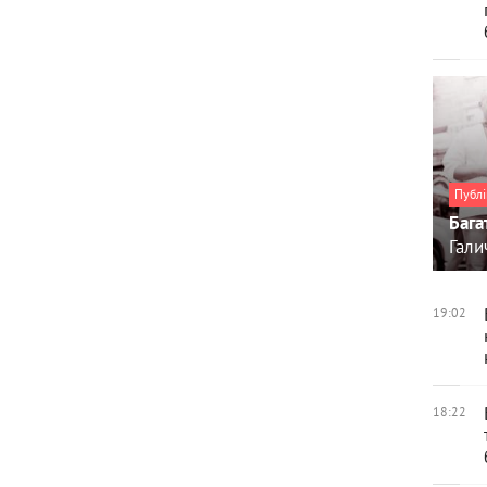
Публі
Бага
Гали
19:02
18:22