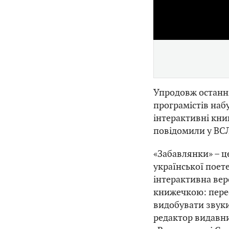
Упродовж останні
програмістів наб
інтерактивні книг
повідомили у ВС
«Забавлянки» – це
української поет
інтерактивна вер
книжечкою: перес
видобувати звуки
редактор видавни