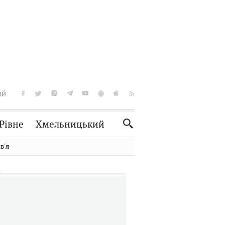
ІЙ
Рівне
Хмельницький
Словко
Культура
вʼя
Рецепти
Здоров'я
Спорт
Краєзнавство
Нерухомість
Домашні тварини