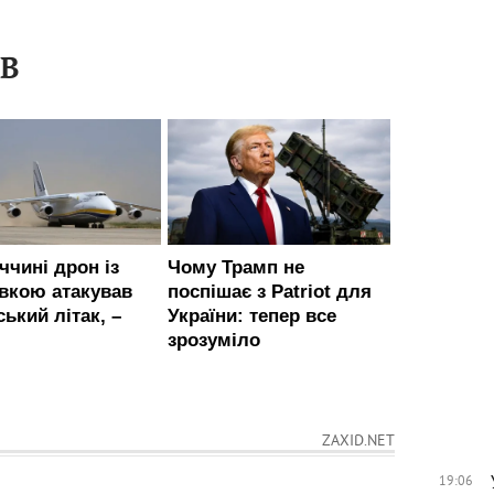
ІВ
ZAXID.NET
19:06