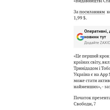
«Видавництві Ста
За
посиланням
ко
1,99 $.
Оперативні, 
новини тут
Додайте ZAXID
«Це перший крок д
країнах світу, вк
Тринідадом і Тоба
Україна є на App 
може стати акти
найменших», - за
Початок презентац
Свободи, 7