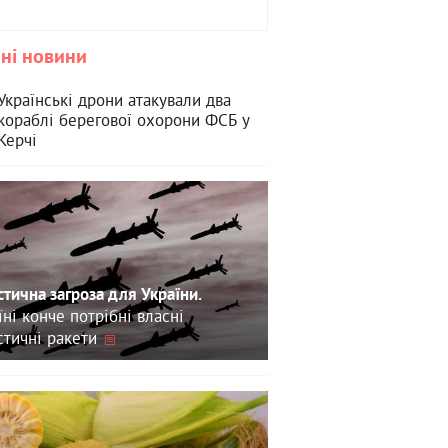
ні новини
Українські дрони атакували два
кораблі берегової охорони ФСБ у
Керчі
стична загроза для України.
їні конче потрібні власні
стичні ракети