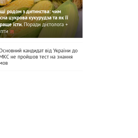
щі родом з дитинства: чим
сна цукрова кукурудза та як її
Поради дієтолога +
раще їсти.
пти
Основний кандидат від України до
МКС не пройшов тест на знання
мов