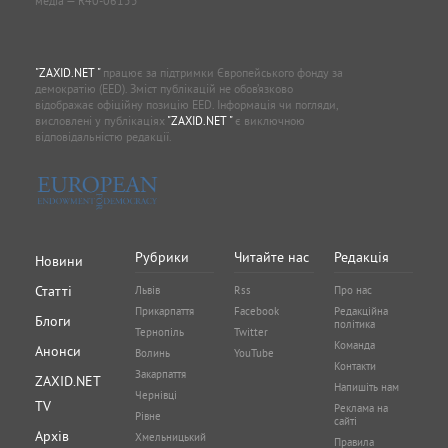
медіа — R40-06155
"ZAXID.NET "
працює за підтримки Європейського фонду за
демократію (EED). Зміст публікацій не обов’язково
відображає офіційну позицію EED. Інформація чи погляди,
висловлені у публікаціях
"ZAXID.NET "
є виключною
відповідальністю редакції.
Рубрики
Читайте нас
Редакція
Новини
Статті
Львів
Rss
Про нас
Прикарпаття
Facebook
Редакційна
Блоги
політика
Тернопіль
Twitter
Команда
Анонси
Волинь
YouTube
Контакти
Закарпаття
ZAXID.NET
Напишіть нам
Чернівці
TV
Реклама на
Рівне
сайті
Архів
Хмельницький
Правила