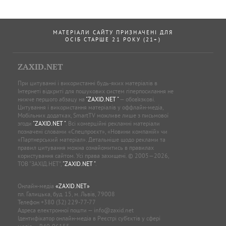
МАТЕРІАЛИ САЙТУ ПРИЗНАЧЕНІ ДЛЯ
ОСІБ СТАРШЕ 21 РОКУ (21+)
ZAXID.NET
При цитуванні і використанні будь-яких матеріалів в
Інтернеті відкриті для пошукових систем гіперпосилання не
нижче першого абзацу на
"ZAXID.NET "
— обов’язкові.
Цитування і використання матеріалів у оффлайн-медіа,
Мобільних додатках, SmartTV можливе лише з письмової
згоди
"ZAXID.NET "
. Всі комерційні рекламні матеріали
позначені словами «Спецпроєкт», «Новини компаній» чи
«Партнерський матеріал». Детальніше щодо реклами та
правил цитування можна ознайомитись в правилах
користування сайтом. Усі права захищені. © 2005—2026,
ТОВ “ЗАХІД.НЕТ”,
"ZAXID.NET "
.
Онлайн-медіа
«ZAXID.NET»
пл. Галицька, буд. 15, м. Львів, 79008
Телефон
+380 (32) 229-77-77
Адреса електронної пошти —
info@zaxid.net
Ідентифікатор онлайн-медіа в Реєстрі суб'єктів у сфері