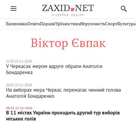
9 СЕРПНЯ, НЕДІЛЯ
Івано-
Публікації
Авто
Словко
Культура
Економіка
Освіта
Поради
Урбаністика
Нерухомість
Спорт
Культура
Стрий
Рівне
Франківськ
Світ
Економіка
Рецепти
Здоров'я
Дрогобич
Львів
Тернопіль
Віктор Євпак
Кіно
Дім
Спорт
Краєзнавство
Хмельницький
Чернівці
Волинь
Фото
Освіта
Нерухомість
Домашні
Вінниця
Шептицький
Закарпаття
тварини
11:33 25-11-2020
У Черкасах мером вдруге обрали Анатолія
Бондаренка
20:55 22-11-2020
На виборах мера Черкас перемагає чинний голова
Анатолій Бондаренко
08:35 22-11-2020
В 11 містах України проходить другий тур виборів
міських голів