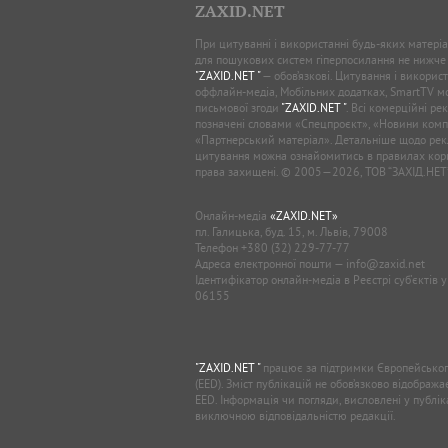
ZAXID.NET
При цитуванні і використанні будь-яких матеріал
для пошукових систем гіперпосилання не нижче
"ZAXID.NET "
— обов’язкові. Цитування і використ
оффлайн-медіа, Мобільних додатках, SmartTV 
письмової згоди
"ZAXID.NET "
. Всі комерційні ре
позначені словами «Спецпроєкт», «Новини комп
«Партнерський матеріал». Детальніше щодо рек
цитування можна ознайомитись в правилах кори
права захищені. © 2005—2026, ТОВ “ЗАХІД.НЕТ
Онлайн-медіа
«ZAXID.NET»
пл. Галицька, буд. 15, м. Львів, 79008
Телефон
+380 (32) 229-77-77
Адреса електронної пошти —
info@zaxid.net
Ідентифікатор онлайн-медіа в Реєстрі суб'єктів 
06155
"ZAXID.NET "
працює за підтримки Європейськог
(EED). Зміст публікацій не обов’язково відображ
EED. Інформація чи погляди, висловлені у публі
виключною відповідальністю редакції.