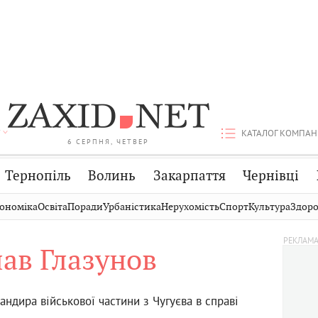
КАТАЛОГ КОМПАН
6 СЕРПНЯ, ЧЕТВЕР
Тернопіль
Волинь
Закарпаття
Чернівці
Стрий
Публікації
Авто
ономіка
Освіта
Поради
Урбаністика
Нерухомість
Спорт
Культура
Здоро
Дрогобич
Світ
Економіка
лав Глазунов
Хмельницький
Кіно
Дім
Вінниця
Фото
Освіта
ндира військової частини з Чугуєва в справі