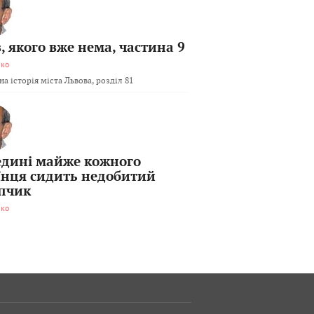
, якого вже нема, частина 9
мко
а історія міста Львова, розділ 81
едині майже кожного
їнця сидить недобитий
пчик
мко