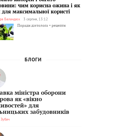
овини: чим корисна ожина і як
ти для максимальної користі
ра Баландюх
3 серпня, 13:12
Поради дієтолога + рецепти
БЛОГИ
тавка міністра оборони
рова як «вікно
ивостей» для
льницьких забудовників
 Зубач