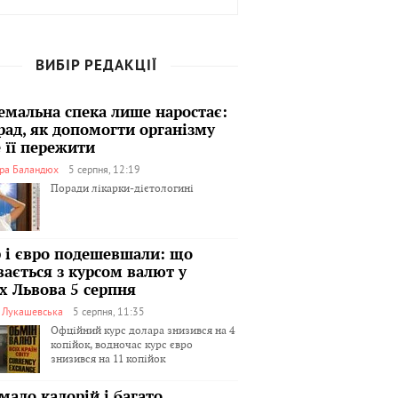
ВИБІР РЕДАКЦІЇ
емальна спека лише наростає:
рад, як допомогти організму
 її пережити
ра Баландюх
5 серпня, 12:19
Поради лікарки-дієтологині
 і євро подешевшали: що
вається з курсом валют у
х Львова 5 серпня
я Лукашевська
5 серпня, 11:35
Офційний курс долара знизився на 4
копійок, водночас курс євро
знизився на 11 копійок
мало калорій і багато