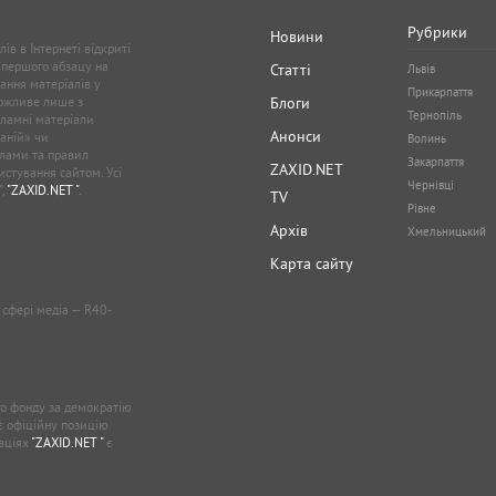
Рубрики
Новини
ів в Інтернеті відкриті
 першого абзацу на
Статті
Львів
ання матеріалів у
Прикарпаття
можливе лише з
Блоги
Тернопіль
кламні матеріали
Анонси
аній» чи
Волинь
лами та правил
Закарпаття
ZAXID.NET
стування сайтом. Усі
Чернівці
”,
"ZAXID.NET "
.
TV
Рівне
Архів
Хмельницький
Карта сайту
у сфері медіа — R40-
о фонду за демократію
ає офіційну позицію
каціях
"ZAXID.NET "
є