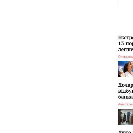
Екстр
13 по
легше
Олександ
Долар
відбу
банка
Анастасі
Дуже 