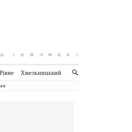
ІЙ
Рівне
Хмельницький
Словко
Культура
вʼя
Рецепти
Здоров'я
Спорт
Краєзнавство
Нерухомість
Домашні тварини