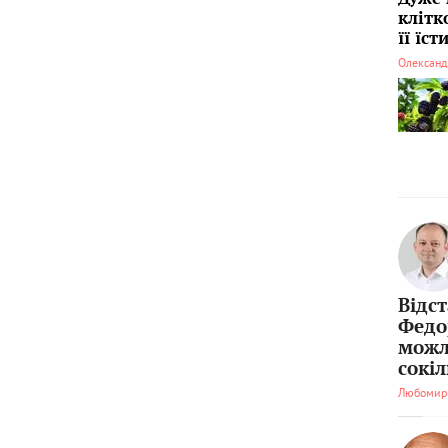
клітк
її їс
Олександ
Відс
Федо
можл
сокі
Любомир