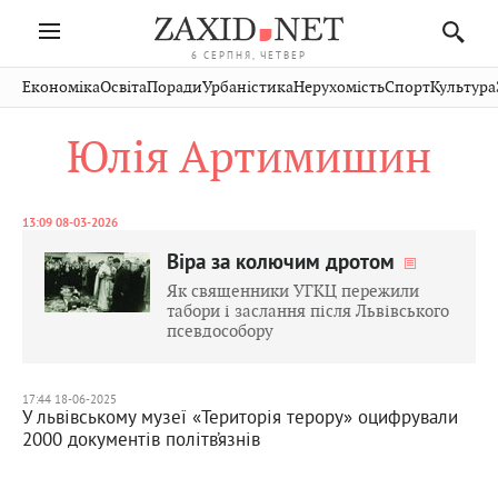
6 СЕРПНЯ, ЧЕТВЕР
Івано-
Публікації
Авто
Словко
Культура
Економіка
Освіта
Поради
Урбаністика
Нерухомість
Спорт
Культура
Стрий
Рівне
Франківськ
Світ
Економіка
Рецепти
Здоров'я
Дрогобич
Львів
Тернопіль
Юлія Артимишин
Кіно
Дім
Спорт
Краєзнавство
Хмельницький
Чернівці
Волинь
Фото
Освіта
Нерухомість
Домашні
Вінниця
Шептицький
Закарпаття
тварини
13:09 08-03-2026
Віра за колючим дротом
Як священники УГКЦ пережили
табори і заслання після Львівського
псевдособору
17:44 18-06-2025
У львівському музеї «Територія терору» оцифрували
2000 документів політв’язнів