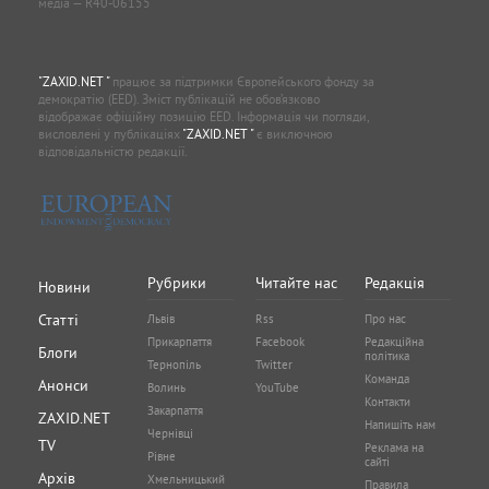
медіа — R40-06155
"ZAXID.NET "
працює за підтримки Європейського фонду за
демократію (EED). Зміст публікацій не обов’язково
відображає офіційну позицію EED. Інформація чи погляди,
висловлені у публікаціях
"ZAXID.NET "
є виключною
відповідальністю редакції.
Рубрики
Читайте нас
Редакція
Новини
Статті
Львів
Rss
Про нас
Прикарпаття
Facebook
Редакційна
Блоги
політика
Тернопіль
Twitter
Команда
Анонси
Волинь
YouTube
Контакти
Закарпаття
ZAXID.NET
Напишіть нам
Чернівці
TV
Реклама на
Рівне
сайті
Архів
Хмельницький
Правила