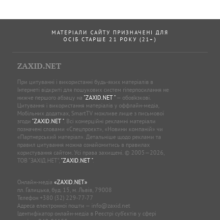
МАТЕРІАЛИ САЙТУ ПРИЗНАЧЕНІ ДЛЯ
ОСІБ СТАРШЕ 21 РОКУ (21+)
ZAXID.NET
При цитуванні і використанні будь-яких матеріалів в
Інтернеті відкриті для пошукових систем гіперпосилання не
нижче першого абзацу на
"ZAXID.NET "
— обов’язкові.
Цитування і використання матеріалів у оффлайн-медіа,
Мобільних додатках, SmartTV можливе лише з письмової
згоди
"ZAXID.NET "
. Всі комерційні рекламні матеріали
позначені словами «Спецпроєкт», «Новини компаній» чи
«Партнерський матеріал». Детальніше щодо реклами та
правил цитування можна ознайомитись в правилах
користування сайтом. Усі права захищені. © 2005—2026,
ТОВ “ЗАХІД.НЕТ”,
"ZAXID.NET "
.
Онлайн-медіа
«ZAXID.NET»
пл. Галицька, буд. 15, м. Львів, 79008
Телефон
+380 (32) 229-77-77
Адреса електронної пошти —
info@zaxid.net
Ідентифікатор онлайн-медіа в Реєстрі суб'єктів у сфері