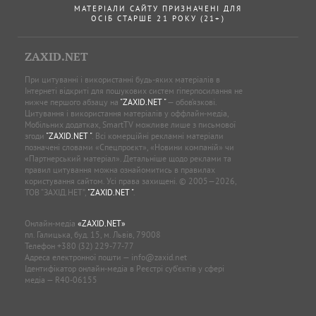
МАТЕРІАЛИ САЙТУ ПРИЗНАЧЕНІ ДЛЯ
ОСІБ СТАРШЕ 21 РОКУ (21+)
ZAXID.NET
При цитуванні і використанні будь-яких матеріалів в
Інтернеті відкриті для пошукових систем гіперпосилання не
нижче першого абзацу на
"ZAXID.NET "
— обов’язкові.
Цитування і використання матеріалів у оффлайн-медіа,
Мобільних додатках, SmartTV можливе лише з письмової
згоди
"ZAXID.NET "
. Всі комерційні рекламні матеріали
позначені словами «Спецпроєкт», «Новини компаній» чи
«Партнерський матеріал». Детальніше щодо реклами та
правил цитування можна ознайомитись в правилах
користування сайтом. Усі права захищені. © 2005—2026,
ТОВ “ЗАХІД.НЕТ”,
"ZAXID.NET "
.
Онлайн-медіа
«ZAXID.NET»
пл. Галицька, буд. 15, м. Львів, 79008
Телефон
+380 (32) 229-77-77
Адреса електронної пошти —
info@zaxid.net
Ідентифікатор онлайн-медіа в Реєстрі суб'єктів у сфері
медіа — R40-06155