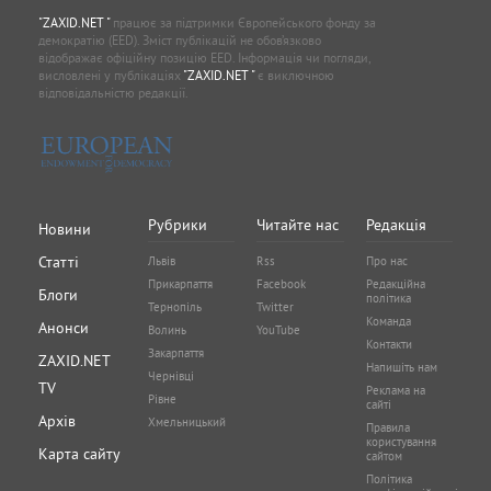
"ZAXID.NET "
працює за підтримки Європейського фонду за
демократію (EED). Зміст публікацій не обов’язково
відображає офіційну позицію EED. Інформація чи погляди,
висловлені у публікаціях
"ZAXID.NET "
є виключною
відповідальністю редакції.
Рубрики
Читайте нас
Редакція
Новини
Статті
Львів
Rss
Про нас
Прикарпаття
Facebook
Редакційна
Блоги
політика
Тернопіль
Twitter
Команда
Анонси
Волинь
YouTube
Контакти
Закарпаття
ZAXID.NET
Напишіть нам
Чернівці
TV
Реклама на
Рівне
сайті
Архів
Хмельницький
Правила
користування
Карта сайту
сайтом
Політика