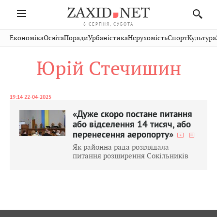
8 СЕРПНЯ, СУБОТА
Івано-
Публікації
Авто
Словко
Культура
Економіка
Освіта
Поради
Урбаністика
Нерухомість
Спорт
Культура
Стрий
Рівне
Франківськ
Світ
Економіка
Рецепти
Здоров'я
Дрогобич
Львів
Тернопіль
Юрій Стечишин
Кіно
Дім
Спорт
Краєзнавство
Хмельницький
Чернівці
Волинь
Фото
Освіта
Нерухомість
Домашні
Вінниця
Шептицький
Закарпаття
тварини
19:14 22-04-2025
«Дуже скоро постане питання
або відселення 14 тисяч, або
перенесення аеропорту»
Як районна рада розглядала
питання розширення Сокільників