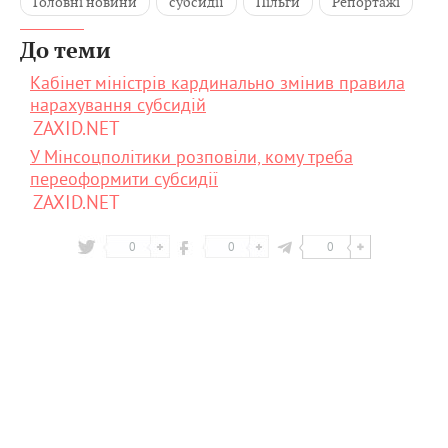
Головні новини
субсидії
Пільги
Репортажі
До теми
Кабінет міністрів кардинально змінив правила
нарахування субсидій
ZAXID.NET
У Мінсоцполітики розповіли, кому треба
переоформити субсидії
ZAXID.NET
0
0
0