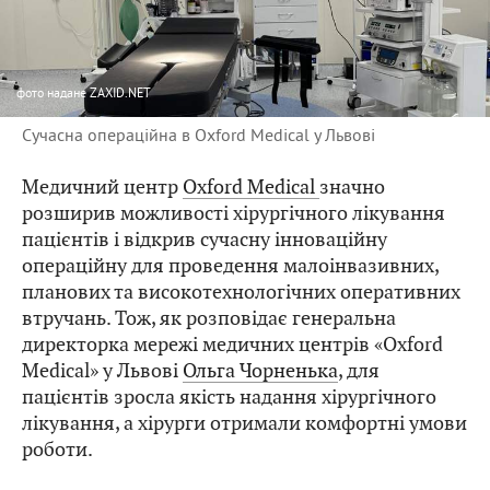
фото
надане ZAXID.NET
Сучасна операційна в Oxford Medical у Львові
Медичний центр
Oxford Medical
значно
розширив можливості хірургічного лікування
пацієнтів і відкрив сучасну інноваційну
операційну для проведення малоінвазивних,
планових та високотехнологічних оперативних
втручань. Тож, як розповідає генеральна
директорка мережі медичних центрів «Oxford
Medical» у Львові
Ольга Чорненька
, для
пацієнтів зросла якість надання хірургічного
лікування, а хірурги отримали комфортні умови
роботи.