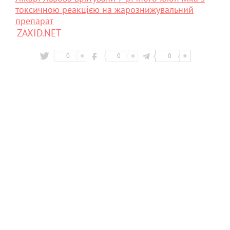
токсичною реакцією на жарознижувальний
препарат
ZAXID.NET
0
0
0