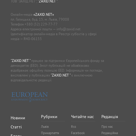
ТОВ “ЗАХІД.НЕТ”,
"ZAXID.NET "
.
Онлайн-медіа
«ZAXID.NET»
пл. Галицька, буд. 15, м. Львів, 79008
Телефон
+380 (32) 229-77-77
Адреса електронної пошти —
info@zaxid.net
Ідентифікатор онлайн-медіа в Реєстрі суб'єктів у сфері
медіа — R40-06155
"ZAXID.NET "
працює за підтримки Європейського фонду за
демократію (EED). Зміст публікацій не обов’язково
відображає офіційну позицію EED. Інформація чи погляди,
висловлені у публікаціях
"ZAXID.NET "
є виключною
відповідальністю редакції.
Рубрики
Читайте нас
Редакція
Новини
Статті
Львів
Rss
Про нас
Прикарпаття
Facebook
Редакційна