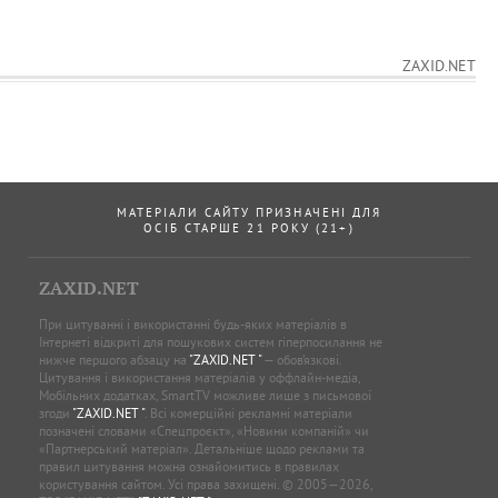
ZAXID.NET
МАТЕРІАЛИ САЙТУ ПРИЗНАЧЕНІ ДЛЯ
ОСІБ СТАРШЕ 21 РОКУ (21+)
ZAXID.NET
При цитуванні і використанні будь-яких матеріалів в
Інтернеті відкриті для пошукових систем гіперпосилання не
нижче першого абзацу на
"ZAXID.NET "
— обов’язкові.
Цитування і використання матеріалів у оффлайн-медіа,
Мобільних додатках, SmartTV можливе лише з письмової
згоди
"ZAXID.NET "
. Всі комерційні рекламні матеріали
позначені словами «Спецпроєкт», «Новини компаній» чи
«Партнерський матеріал». Детальніше щодо реклами та
правил цитування можна ознайомитись в правилах
користування сайтом. Усі права захищені. © 2005—2026,