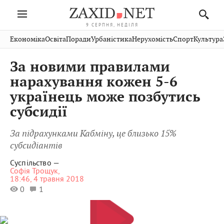
9 СЕРПНЯ, НЕДІЛЯ
Івано-
Публікації
Авто
Словко
Культура
Економіка
Освіта
Поради
Урбаністика
Нерухомість
Спорт
Культура
Стрий
Рівне
Франківськ
Світ
Економіка
Рецепти
Здоров'я
Дрогобич
Львів
Тернопіль
За новими правилами
Кіно
Дім
Спорт
Краєзнавство
Хмельницький
Чернівці
Волинь
нарахування кожен 5-6
Фото
Освіта
Нерухомість
Домашні
Вінниця
Шептицький
українець може позбутись
Закарпаття
тварини
субсидії
За підрахунками Кабміну, це близько 15%
субсидіантів
Суспільство —
Софія Трощук,
18:46, 4 травня 2018
0
1