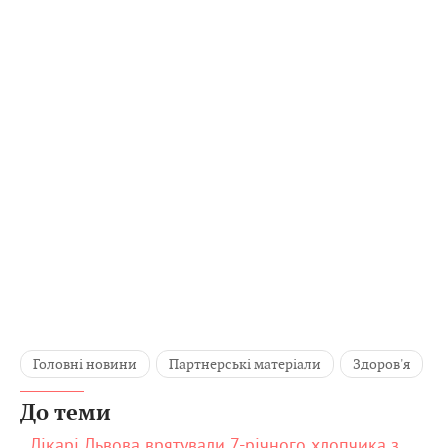
Головні новини
Партнерські матеріали
Здоров'я
До теми
Лікарі Львова врятували 7-річного хлопчика з