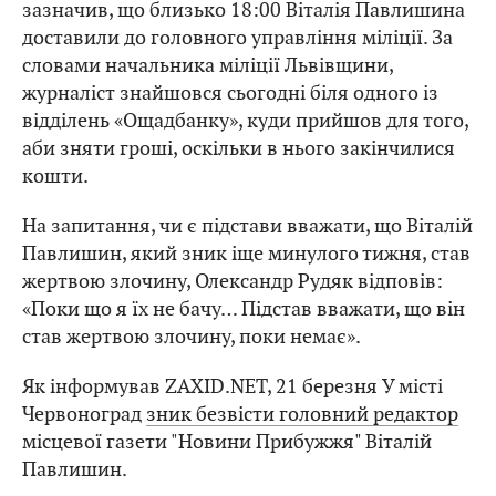
зазначив, що близько 18:00 Віталія Павлишина
доставили до головного управління міліції. За
словами начальника міліції Львівщини,
журналіст знайшовся сьогодні біля одного із
відділень «Ощадбанку», куди прийшов для того,
аби зняти гроші, оскільки в нього закінчилися
кошти.
На запитання, чи є підстави вважати, що Віталій
Павлишин, який зник іще минулого тижня, став
жертвою злочину, Олександр Рудяк відповів:
«Поки що я їх не бачу… Підстав вважати, що він
став жертвою злочину, поки немає».
Як інформував ZAXID.NET, 21 березня У місті
Червоноград
зник безвісти головний редактор
місцевої газети "Новини Прибужжя" Віталій
Павлишин.