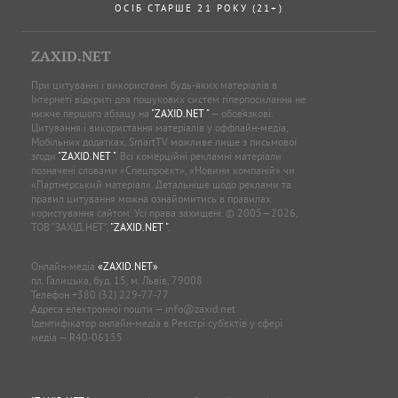
ОСІБ СТАРШЕ 21 РОКУ (21+)
ZAXID.NET
При цитуванні і використанні будь-яких матеріалів в
Інтернеті відкриті для пошукових систем гіперпосилання не
нижче першого абзацу на
"ZAXID.NET "
— обов’язкові.
Цитування і використання матеріалів у оффлайн-медіа,
Мобільних додатках, SmartTV можливе лише з письмової
згоди
"ZAXID.NET "
. Всі комерційні рекламні матеріали
позначені словами «Спецпроєкт», «Новини компаній» чи
«Партнерський матеріал». Детальніше щодо реклами та
правил цитування можна ознайомитись в правилах
користування сайтом. Усі права захищені. © 2005—2026,
ТОВ “ЗАХІД.НЕТ”,
"ZAXID.NET "
.
Онлайн-медіа
«ZAXID.NET»
пл. Галицька, буд. 15, м. Львів, 79008
Телефон
+380 (32) 229-77-77
Адреса електронної пошти —
info@zaxid.net
Ідентифікатор онлайн-медіа в Реєстрі суб'єктів у сфері
медіа — R40-06155