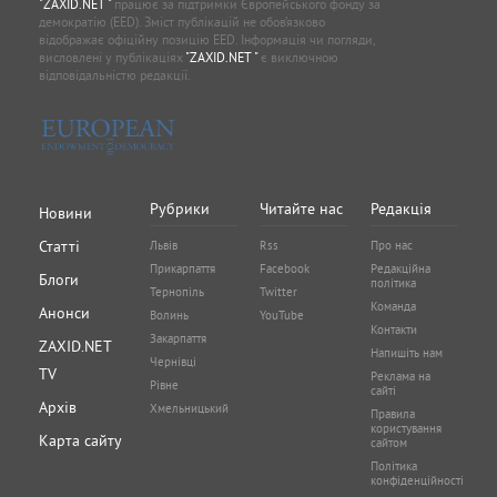
"ZAXID.NET "
працює за підтримки Європейського фонду за
демократію (EED). Зміст публікацій не обов’язково
відображає офіційну позицію EED. Інформація чи погляди,
висловлені у публікаціях
"ZAXID.NET "
є виключною
відповідальністю редакції.
Рубрики
Читайте нас
Редакція
Новини
Статті
Львів
Rss
Про нас
Прикарпаття
Facebook
Редакційна
Блоги
політика
Тернопіль
Twitter
Команда
Анонси
Волинь
YouTube
Контакти
Закарпаття
ZAXID.NET
Напишіть нам
Чернівці
TV
Реклама на
Рівне
сайті
Архів
Хмельницький
Правила
користування
Карта сайту
сайтом
Політика
конфіденційності