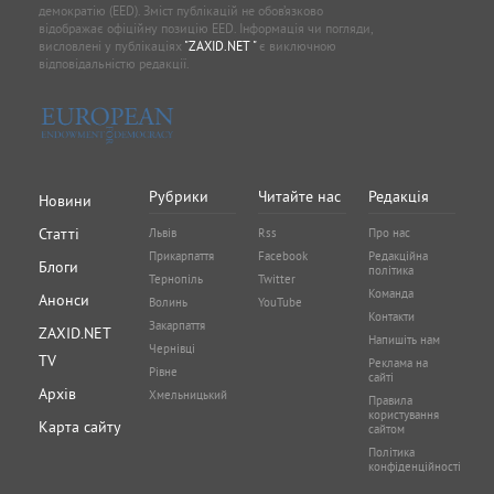
демократію (EED). Зміст публікацій не обов’язково
відображає офіційну позицію EED. Інформація чи погляди,
висловлені у публікаціях
"ZAXID.NET "
є виключною
відповідальністю редакції.
Рубрики
Читайте нас
Редакція
Новини
Статті
Львів
Rss
Про нас
Прикарпаття
Facebook
Редакційна
Блоги
політика
Тернопіль
Twitter
Команда
Анонси
Волинь
YouTube
Контакти
Закарпаття
ZAXID.NET
Напишіть нам
Чернівці
TV
Реклама на
Рівне
сайті
Архів
Хмельницький
Правила
користування
Карта сайту
сайтом
Політика
конфіденційності