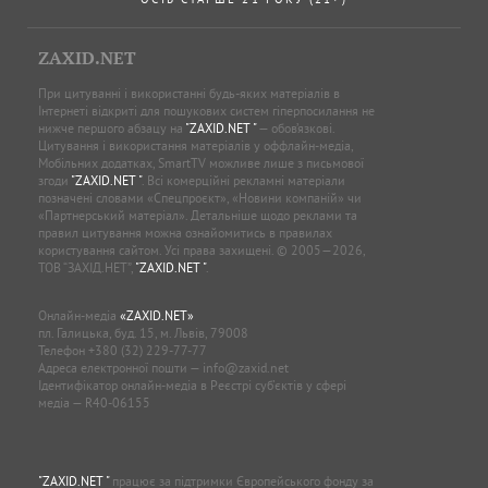
ZAXID.NET
При цитуванні і використанні будь-яких матеріалів в
Інтернеті відкриті для пошукових систем гіперпосилання не
нижче першого абзацу на
"ZAXID.NET "
— обов’язкові.
Цитування і використання матеріалів у оффлайн-медіа,
Мобільних додатках, SmartTV можливе лише з письмової
згоди
"ZAXID.NET "
. Всі комерційні рекламні матеріали
позначені словами «Спецпроєкт», «Новини компаній» чи
«Партнерський матеріал». Детальніше щодо реклами та
правил цитування можна ознайомитись в правилах
користування сайтом. Усі права захищені. © 2005—2026,
ТОВ “ЗАХІД.НЕТ”,
"ZAXID.NET "
.
Онлайн-медіа
«ZAXID.NET»
пл. Галицька, буд. 15, м. Львів, 79008
Телефон
+380 (32) 229-77-77
Адреса електронної пошти —
info@zaxid.net
Ідентифікатор онлайн-медіа в Реєстрі суб'єктів у сфері
медіа — R40-06155
"ZAXID.NET "
працює за підтримки Європейського фонду за