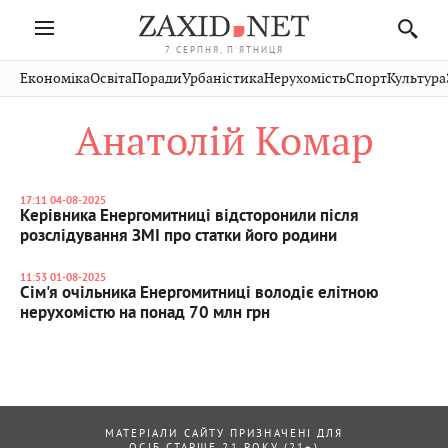
7 СЕРПНЯ, П'ЯТНИЦЯ
Івано-
Публікації
Авто
Словко
Культура
Економіка
Освіта
Поради
Урбаністика
Нерухомість
Спорт
Культура
Стрий
Рівне
Франківськ
Світ
Економіка
Рецепти
Здоров'я
Дрогобич
Львів
Тернопіль
Анатолій Комар
Кіно
Дім
Спорт
Краєзнавство
Хмельницький
Чернівці
Волинь
Фото
Освіта
Нерухомість
Домашні
Вінниця
Шептицький
Закарпаття
тварини
17:11 04-08-2025
Керівника Енергомитниці відсторонили після
розслідування ЗМІ про статки його родини
11:53 01-08-2025
Сім'я очільника Енергомитниці володіє елітною
нерухомістю на понад 70 млн грн
МАТЕРІАЛИ САЙТУ ПРИЗНАЧЕНІ ДЛЯ
ОСІБ СТАРШЕ 21 РОКУ (21+)