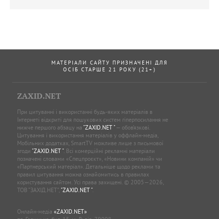
МАТЕРІАЛИ САЙТУ ПРИЗНАЧЕНІ ДЛЯ
ОСІБ СТАРШЕ 21 РОКУ (21+)
ZAXID.NET
При цитуванні і використанні будь-яких матеріалів в
Інтернеті відкриті для пошукових систем гіперпосилання не
нижче першого абзацу на
"ZAXID.NET "
— обов’язкові.
Цитування і використання матеріалів у оффлайн-медіа,
Мобільних додатках, SmartTV можливе лише з письмової
згоди
"ZAXID.NET "
. Всі комерційні рекламні матеріали
позначені словами «Спецпроєкт», «Новини компаній» чи
«Партнерський матеріал». Детальніше щодо реклами та
правил цитування можна ознайомитись в правилах
користування сайтом. Усі права захищені. © 2005—2026,
ТОВ “ЗАХІД.НЕТ”,
"ZAXID.NET "
.
Онлайн-медіа
«ZAXID.NET»