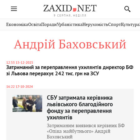
9 СЕРПНЯ, НЕДІЛЯ
Івано-
Публікації
Авто
Словко
Культура
Економіка
Освіта
Поради
Урбаністика
Нерухомість
Спорт
Культура
Стрий
Рівне
Франківськ
Світ
Економіка
Рецепти
Здоров'я
Дрогобич
Львів
Тернопіль
Андрій Баховський
Кіно
Дім
Спорт
Краєзнавство
Хмельницький
Чернівці
Волинь
Фото
Освіта
Нерухомість
Домашні
Вінниця
Шептицький
Закарпаття
тварини
12:53 15-12-2025
Затриманий за переправлення ухилянтів директор БФ
зі Львова перерахує 242 тис. грн на ЗСУ
16:22 17-10-2024
СБУ затримала керівника
львівського благодійного
фонду за переправлення
ухилянтів
Затриманим виявився керівник БФ
«Опіка майбутнього» Андрій
Баховський