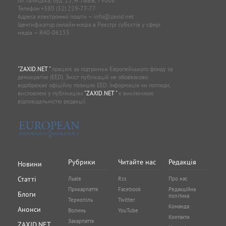
пл. Галицька, буд. 15, м. Львів, 79008
Телефон
+380 (32) 229-77-77
Адреса електронної пошти —
info@zaxid.net
Ідентифікатор онлайн-медіа в Реєстрі суб'єктів у сфері
медіа — R40-06155
"ZAXID.NET "
працює за підтримки Європейського фонду за
демократію (EED). Зміст публікацій не обов’язково
відображає офіційну позицію EED. Інформація чи погляди,
висловлені у публікаціях
"ZAXID.NET "
є виключною
відповідальністю редакції.
Рубрики
Читайте нас
Редакція
Новини
Статті
Львів
Rss
Про нас
Прикарпаття
Facebook
Редакційна
Блоги
політика
Тернопіль
Twitter
Команда
Анонси
Волинь
YouTube
Контакти
Закарпаття
ZAXID.NET