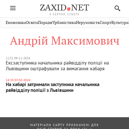
8 СЕРПНЯ, СУБОТА
Івано-
Публікації
Авто
Словко
Культура
Економіка
Освіта
Поради
Урбаністика
Нерухомість
Спорт
Культура
Стрий
Рівне
Франківськ
Світ
Економіка
Рецепти
Здоров'я
Дрогобич
Львів
Тернопіль
Андрій Максимович
Кіно
Дім
Спорт
Краєзнавство
Хмельницький
Чернівці
Волинь
Фото
Освіта
Нерухомість
Домашні
Вінниця
Шептицький
Закарпаття
тварини
11:32 09-11-2024
Ексзаступника начальника райвідділу поліції на
Львівщини оштрафували за вимагання хабаря
14:33 07-02-2024
На хабарі затримали заступника начальника
райвідділу поліції з Львівщини
МАТЕРІАЛИ САЙТУ ПРИЗНАЧЕНІ ДЛЯ
ОСІБ СТАРШЕ 21 РОКУ (21+)