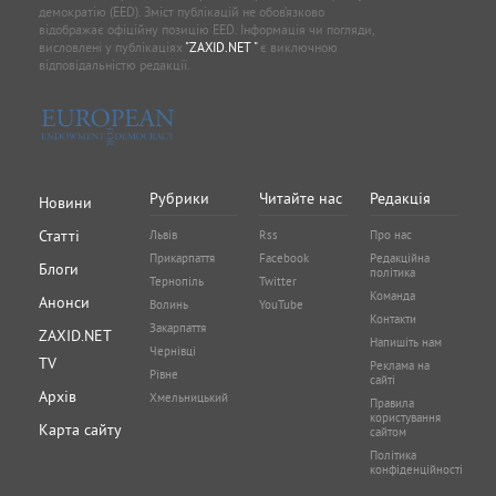
демократію (EED). Зміст публікацій не обов’язково
відображає офіційну позицію EED. Інформація чи погляди,
висловлені у публікаціях
"ZAXID.NET "
є виключною
відповідальністю редакції.
Рубрики
Читайте нас
Редакція
Новини
Статті
Львів
Rss
Про нас
Прикарпаття
Facebook
Редакційна
Блоги
політика
Тернопіль
Twitter
Команда
Анонси
Волинь
YouTube
Контакти
Закарпаття
ZAXID.NET
Напишіть нам
Чернівці
TV
Реклама на
Рівне
сайті
Архів
Хмельницький
Правила
користування
Карта сайту
сайтом
Політика
конфіденційності