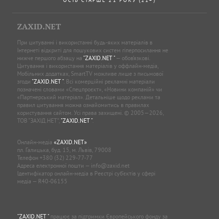
ZAXID.NET
При цитуванні і використанні будь-яких матеріалів в
Інтернеті відкриті для пошукових систем гіперпосилання не
нижче першого абзацу на
"ZAXID.NET "
— обов’язкові.
Цитування і використання матеріалів у оффлайн-медіа,
Мобільних додатках, SmartTV можливе лише з письмової
згоди
"ZAXID.NET "
. Всі комерційні рекламні матеріали
позначені словами «Спецпроєкт», «Новини компаній» чи
«Партнерський матеріал». Детальніше щодо реклами та
правил цитування можна ознайомитись в правилах
користування сайтом. Усі права захищені. © 2005—2026,
ТОВ “ЗАХІД.НЕТ”,
"ZAXID.NET "
.
Онлайн-медіа
«ZAXID.NET»
пл. Галицька, буд. 15, м. Львів, 79008
Телефон
+380 (32) 229-77-77
Адреса електронної пошти —
info@zaxid.net
Ідентифікатор онлайн-медіа в Реєстрі суб'єктів у сфері
медіа — R40-06155
"ZAXID.NET "
працює за підтримки Європейського фонду за