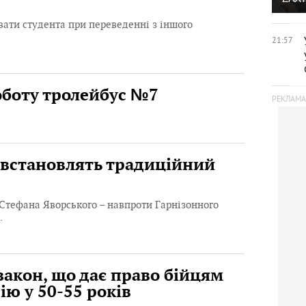
вати студента при переведенні з іншого
21:57
оботу тролейбус №7
і встановлять традиційний
Стефана Яворського – навпроти Гарнізонного
.
акон, що дає право бійцям
ію у 50-55 років