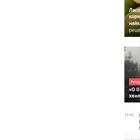
Ласо
кори
найк
реце
Репо
«О 0
хви
19:41