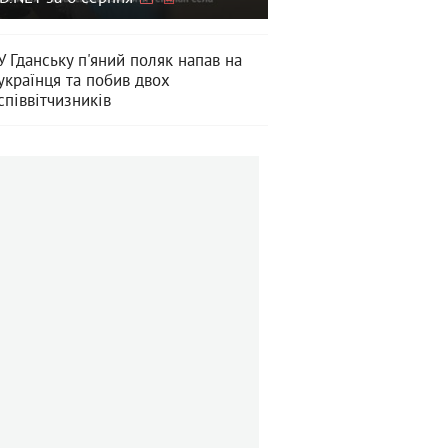
У Гданську п'яний поляк напав на
українця та побив двох
співвітчизників