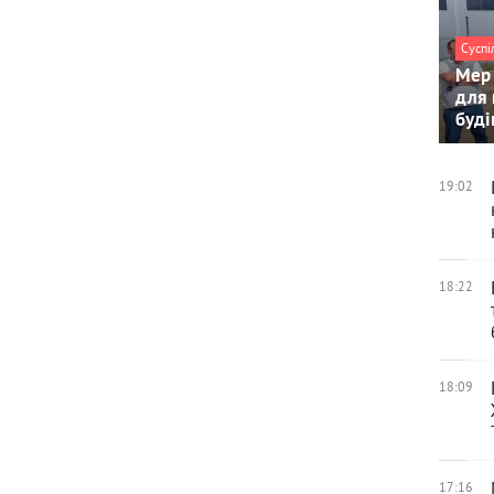
Суспі
Мер 
для 
буді
19:02
18:22
18:09
17:16