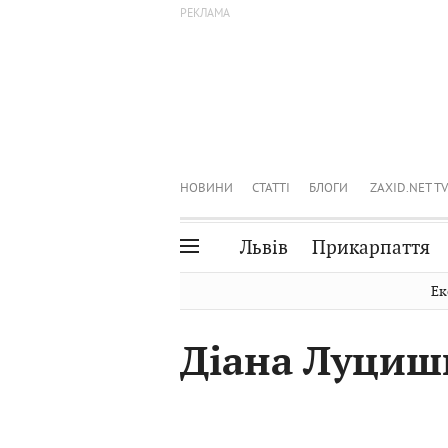
НОВИНИ
СТАТТІ
БЛОГИ
ZAXID.NET TV
Львів
Прикарпаття
Івано-Франківськ
Рівне
Ек
Тернопіль
Львів
Діана Луциш
Волинь
Чернівці
Закарпаття
Шептицький