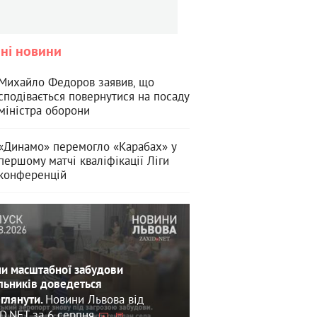
ні новини
Михайло Федоров заявив, що
сподівається повернутися на посаду
міністра оборони
«Динамо» перемогло «Карабах» у
першому матчі кваліфікації Ліги
конференцій
и масштабної забудови
льників доведеться
Новини Львова від
глянути.
D.NET за 6 серпня