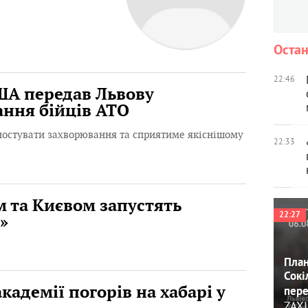
Остан
22:46
США передав Львову
ання бійців АТО
остувати захворювання та сприятиме якіснішому
22:33
м та Києвом запустять
22:27
»
План
Сокі
кадемії погорів на хабарі у
пере
ZAXI