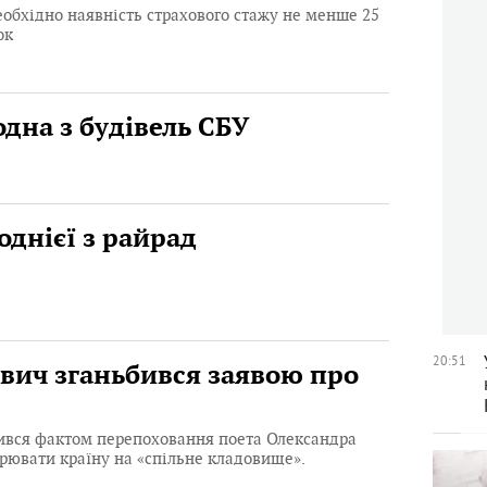
еобхідно наявність страхового стажу не менше 25
ок
одна з будівель СБУ
однієї з райрад
20:51
вич зганьбився заявою про
ився фактом перепоховання поета Олександра
орювати країну на «спільне кладовище».