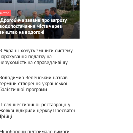
льство
Дрогобича заявив про загрозу
водопостачання міста через
вництво на водогоні
В Україні хочуть змінити систему
нарахування податку на
нерухомість на справедливішу
Володимир Зеленський назвав
терміни створення української
балістичної програми
Після шестирічної реставрації у
Жовкві відкрили церкву Пресвятої
Трійці
Міноборони підтримало вимоги