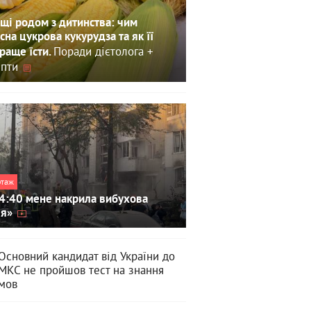
щі родом з дитинства: чим
сна цукрова кукурудза та як її
Поради дієтолога +
раще їсти.
пти
ртаж
4:40 мене накрила вибухова
ля»
Основний кандидат від України до
МКС не пройшов тест на знання
мов