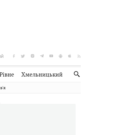
ІЙ
Рівне
Хмельницький
Словко
Культура
вʼя
Рецепти
Здоров'я
Спорт
Краєзнавство
Нерухомість
Домашні тварини