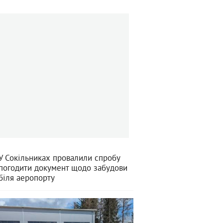
У Сокільниках провалили спробу
погодити документ щодо забудови
біля аеропорту