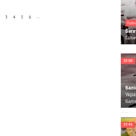
3
4
5
6
→
Публі
Бага
Гали
20:00
Балі
Укра
балі
19:45