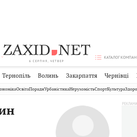
КАТАЛОГ КОМПАН
6 СЕРПНЯ, ЧЕТВЕР
Тернопіль
Волинь
Закарпаття
Чернівці
Стрий
Публікації
Авто
ономіка
Освіта
Поради
Урбаністика
Нерухомість
Спорт
Культура
Здоро
Дрогобич
Світ
Економіка
ин
Хмельницький
Кіно
Дім
Вінниця
Фото
Освіта