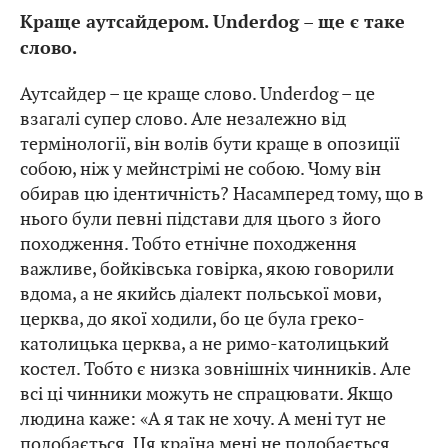
Краще аутсайдером. Underdog – ще є таке
слово.
Аутсайдер – це краще слово. Underdog – це
взагалі супер слово. Але незалежно від
термінології, він волів бути краще в опозиції
собою, ніж у мейнстрімі не собою. Чому він
обирав цю ідентичність? Насамперед тому, що в
нього були певні підстави для цього з його
походження. Тобто етнічне походження
важливе, бойківська говірка, якою говорили
вдома, а не якийсь діалект польської мови,
церква, до якої ходили, бо це була греко-
католицька церква, а не римо-католицький
костел. Тобто є низка зовнішніх чинників. Але
всі ці чинники можуть не спрацювати. Якщо
людина каже: «А я так не хочу. А мені тут не
подобається. Ця країна мені не подобається.