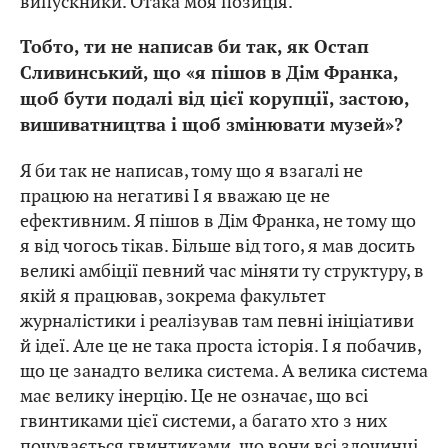
випускники. Отака моя позиція.
Тобто, ти не написав би так, як Остап
Сливинський, що «я пішов в Дім Франка,
щоб бути подалі від цієї корупції, застою,
вишиватництва і щоб змінювати музей»?
Я би так не написав, тому що я взагалі не
працюю на негативі І я вважаю це не
ефективним. Я пішов в Дім Франка, не тому що
я від чогось тікав. Більше від того, я мав досить
великі амбіції певний час міняти ту структуру, в
якій я працював, зокрема факультет
журналістики і реалізував там певні ініціативи
й ідеї. Але це не така проста історія. І я побачив,
що це занадто велика система. А велика система
має велику інерцію. Це не означає, що всі
гвинтиками цієї системи, а багато хто з них
почувається гвинтиками, що вони всі злочинці.