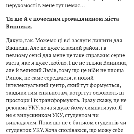
нерухомості в мене тут немає…
Ти ще й є почесним громадянином міста
Винники.
Дякую, так. Можемо ці всі заслуги лишити для
Вікіпедії. Але це дуже класний район, і в
певному сенсі для мене це таке справжнє серце
міста, яке я дуже люблю. І це не тільки Винники,
але й великий Львів, тому що це ніби не площа
Ринок, не саме середмістя, а новий
інтелектуальний центр, який тут формується,
завдяки тим спільнотам, котрі тут освоюють ці
простори і їх трансформують. Зразу скажу, це не
реклама УКУ, хоча я дуже йому симпатизую. Я
не є випускником УКУ, студентом чи
викладачем. Поки що не є батьком студентів чи
студенток УКУ. Хоча сподіваюся, що можу себе