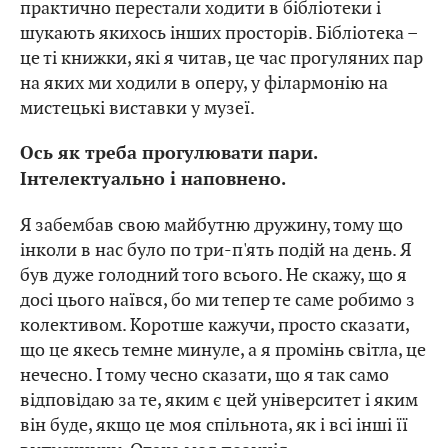
практично перестали ходити в бібліотеки і
шукають якихось інших просторів. Бібліотека –
це ті книжки, які я читав, це час прогуляних пар
на яких ми ходили в оперу, у філармонію на
мистецькі виставки у музеї.
Ось як треба прогулювати пари.
Інтелектуально і наповнено.
Я забембав свою майбутню дружину, тому що
інколи в нас було по три-п'ять подій на день. Я
був дуже голодний того всього. Не скажу, що я
досі цього наївся, бо ми тепер те саме робимо з
колективом. Коротше кажучи, просто сказати,
що це якесь темне минуле, а я промінь світла, це
нечесно. І тому чесно сказати, що я так само
відповідаю за те, яким є цей університет і яким
він буде, якщо це моя спільнота, як і всі інші її