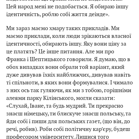
Цей народ мені не подобається. Я обираю іншу
ідентичність, роблю собі життя деінде».
Ми зараз маємо хмару таких прикладів. Ми
маємо приклади, коли люди зрікаються власної
ідентичності, обирають іншу. Яку вони ціну за
це платять? Це інше питання. Але ми про
Франка і Шептицького говорили. Я думаю, що в
обох випадках вони обрали той варіант, який
дуже дивував їхніх найближчих, дивував навіть
ті спільноти, в яких вони формувалися. І чимало
з них ось так гуляючи, як ми з тобою, горішніми
алеями парку Кілінського, могли сказати:
«Слухай, Іване, та будь мудрий. Ти прекрасно
знаєш німецьку, ти блискуче знаєш польську, та
йди собі і пиши для польських газет, (що він, до
речі, робив). Роби собі політичну кар’єру, будеш
професором університету. Лишися того