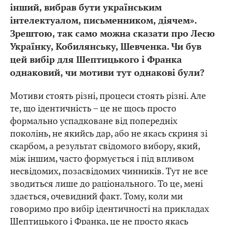
інший, вибрав бути українським
інтелектуалом, письменником, діячем».
Зрештою, так само можна сказати про Лесю
Українку, Кобилянську, Шевченка. Чи був
цей вибір для Шептицького і Франка
однаковий, чи мотиви тут однакові були?
Мотиви стоять різні, процеси стоять різні. Але
те, що ідентичність – це не щось просто
формально успадковане від попередніх
поколінь, не якийсь дар, або не якась скриня зі
скарбом, а результат свідомого вибору, який,
між іншим, часто формується і під впливом
несвідомих, позасвідомих чинників. Тут не все
зводиться лише до раціонального. То це, мені
здається, очевидний факт. Тому, коли ми
говоримо про вибір ідентичності на прикладах
Шептицького і Франка, це не просто якась