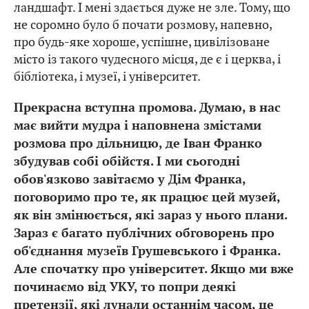
ландшафт. І мені здається дуже не зле. Тому, що
не соромно було б почати розмову, напевно,
про будь-яке хороше, успішне, цивілізоване
місто із такого чудесного місця, де є і церква, і
бібліотека, і музеї, і університет.
Прекрасна вступна промова. Думаю, в нас
має вийти мудра і наповнена змістами
розмова про дільницю, де Іван Франко
збудував собі обійстя. І ми сьогодні
обов'язково завітаємо у Дім Франка,
поговоримо про те, як працює цей музей,
як він змінюється, які зараз у нього плани.
Зараз є багато публічних обговорень про
об'єднання музеїв Грушевського і Франка.
Але спочатку про університет. Якщо ми вже
починаємо від УКУ, то попри деякі
претензії, які лунали останнім часом, це