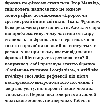
Франка по-різному ставилися. Ігор Медвідь,
твій колега, написав про це окрему
монографію, дослідження «Пророк чи
єретик: релігійний світогляд Івана Франка».
Всім рекомендуємо почитати. Але там є про
цю проблематику, чому частина от кліру
ставилась до Франка, як до єретика, як до
такого ворохобника, який не вписується в
рамки. А як при цьому взаємовідносини
Франка і Шептицького розвивалися? Я,
наприклад, собі пригадую статтю Франка
«Соціальне питання і соціалізм», в якій він
публікує свої якісь рефлексії під після
пастирського митрополичого послання і
звертаю увагу, що нарешті якась людина
з'явилася в Церкві, яка говорить до людей
людською мовою, не зверхньо. Тобто, в