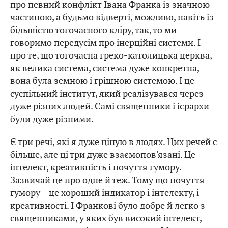
про певний конфлікт Івана Франка із значною
частиною, а будьмо відверті, можливо, навіть із
більшістю тогочасного кліру, так, то ми
говоримо передусім про інерційні системи. І
про те, що тогочасна греко-католицька церква,
як велика система, система дуже конкретна,
вона була земною і грішною системою. І це
суспільний інститут, який реалізувався через
дуже різних людей. Самі священники і ієрархи
були дуже різними.
Є три речі, які я дуже ціную в людях. Цих речей є
більше, але ці три дуже взаємопов'язані. Це
інтелект, креативність і почуття гумору.
Зазвичай це про одне й теж. Тому що почуття
гумору – це хороший індикатор і інтелекту, і
креативності. І Франкові було добре й легко з
священниками, у яких був високий інтелект,