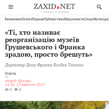
7 СЕРПНЯ, П'ЯТНИЦЯ
Івано-
Публікації
Авто
Словко
Культура
Економіка
Освіта
Поради
Урбаністика
Нерухомість
Спорт
Культура
Стрий
Рівне
Франківськ
Світ
Економіка
Рецепти
Здоров'я
Дрогобич
Львів
Тернопіль
«Ті, хто називає
Кіно
Дім
Спорт
Краєзнавство
Хмельницький
Чернівці
Волинь
реорганізацію музеїв
Фото
Освіта
Нерухомість
Домашні
Вінниця
Шептицький
Грушевського і Франка
Закарпаття
тварини
зрадою, просто брешуть»
Директор Дому Франка Богдан Тихолоз
Освіта
—
Андрій Дрозда,
14:20, 27 вересня 2025
0
0