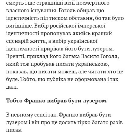
смерть і ще страшніші візії посмертного
власного існування. Гоголь обирав цю
ідентичність під тиском обставин, бо так було
вигідніше. Вибір російської імперської
ідентичності пропонував якийсь кращий
сценарій життя, а вибір української
ідентичності прирікав його бути лузером.
Врешті, приклад його батька Василя Гоголя,
який теж пробував писати українською,
показав, що писати можеш, але читати хто це
буде. Тобто, що публіка не сформована і так
далі.
Тобто Франко вибрав бути лузером.
В певному сенсі так. Франко вибрав бути
лузером і він про це досить гірко багато разів
писав.