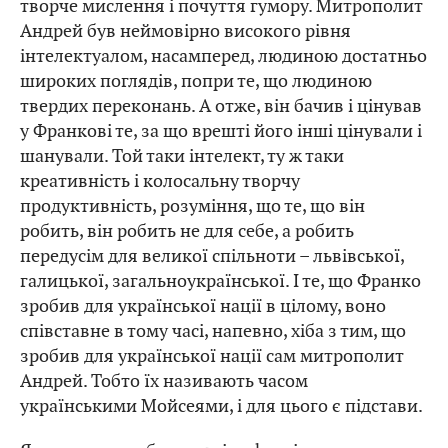
творче мислення і почуття гумору. Митрополит
Андрей був неймовірно високого рівня
інтелектуалом, насамперед, людиною достатньо
широких поглядів, попри те, що людиною
твердих переконань. А отже, він бачив і цінував
у Франкові те, за що врешті його інші цінували і
шанували. Той таки інтелект, ту ж таки
креативність і колосальну творчу
продуктивність, розуміння, що те, що він
робить, він робить не для себе, а робить
передусім для великої спільноти – львівської,
галицької, загальноукраїнської. І те, що Франко
зробив для української нації в цілому, воно
співставне в тому часі, напевно, хіба з тим, що
зробив для української нації сам митрополит
Андрей. Тобто їх називають часом
українськими Мойсеями, і для цього є підстави.