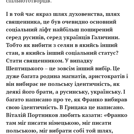
спільнототворців.
І в той час якраз шлях духовенства, шлях
священника, це був очевидно основний
соціальний ліфт найбільш поширений
серед русинів, серед українців Галичини.
Тобто як вибити з селян в якийсь інший
стан, в якийсь інший соціальний статус?
Стати священником. У випадку
Шептицького – це зовсім інший вибір. Це
дуже багата родина магнатів, аристократів і
він вибирає не польську ідентичність, як
деякі його брати, а русинську, українську. І
багато написано про те, як Франко вибирав
свою ідентичність. В Грицака це написано.
Віталій Портников любить казати: «Франко
там міг писати німецькою, міг писати
польською, міг вибрати собі той шлях,