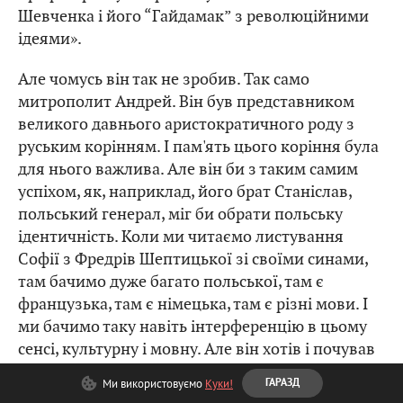
Шевченка і його “Гайдамак” з революційними
ідеями».
Але чомусь він так не зробив. Так само
митрополит Андрей. Він був представником
великого давнього аристократичного роду з
руським корінням. І пам'ять цього коріння була
для нього важлива. Але він би з таким самим
успіхом, як, наприклад, його брат Станіслав,
польський генерал, міг би обрати польську
ідентичність. Коли ми читаємо листування
Софії з Фредрів Шептицької зі своїми синами,
там бачимо дуже багато польської, там є
французька, там є німецька, там є різні мови. І
ми бачимо таку навіть інтерференцію в цьому
сенсі, культурну і мовну. Але він хотів і почував
внутрішній обов'язок, щось таке в цьому житті
Ми використовуємо
Куки!
ГАРАЗД
зробити, щоб змінити цей світ. І він розумів, що