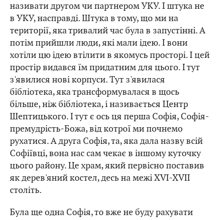
називати другом чи партнером УКУ. І штука не
в УКУ, насправді. Штука в тому, що ми на
території, яка тривалий час була в запустінні. А
потім прийшли люди, які мали ідею. І вони
хотіли цю ідею втілити в якомусь просторі. І цей
простір видався їм придатним для цього. І тут
з'явилися нові корпуси. Тут з'явилася
бібліотека, яка трансформувалася в щось
більше, ніж бібліотека, і називається Центр
Шептицького. І тут є ось ця перша Софія, Софія-
премудрість-Божа, від котрої ми почнемо
рухатися. А друга Софія, та, яка дала назву всій
Софіївці, вона нас сам чекає в іншому куточку
цього району. Це храм, який первісно поставив
як дерев'яний костел, десь на межі XVI-XVII
століть.
Була ще одна Софія, то вже не буду рахувати