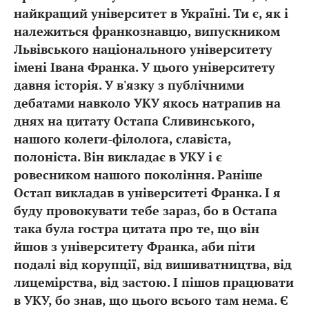
найкращий університет в Україні. Ти є, як і
належиться франкознавцю, випускником
Львівського національного університету
імені Івана Франка. У цього університету
давня історія. У в'язку з публічними
дебатами навколо УКУ якось натрапив на
днях на цитату Остапа Сливинського,
нашого колеги-філолога, славіста,
полоніста. Він викладає в УКУ і є
ровесником нашого покоління. Раніше
Остап викладав в університеті Франка. І я
буду провокувати тебе зараз, бо в Остапа
така була гостра цитата про те, що він
йшов з університету Франка, аби піти
подалі від корупції, від вишиватництва, від
лицемірства, від застою. І пішов працювати
в УКУ, бо знав, що цього всього там нема. Є