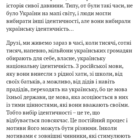
історія сивої давнини. Типу, от були такі часи, не
було України на мапі світу, і люди могли
вибирати інші ідентичності, але вони вибирали
українську ідентичність…
Друзі, ми живемо зараз в часі, коли тисячі, сотні
тисяч, напевно, мільйони українських громадян
обирають для себе, власне, українську
національну ідентичність. З російської мови,
яку вони винесли з рідної хати, зі школи, від
своїх батьків, а можливо, від дідів і навіть
прадідів, переходять на українську, бо це мова
їхньої держави, це мова, яка асоціюється в них
із тими цінностями, які вони вважають своїми.
Тобто вибір ідентичності – це те, що
відбувається повсякчас. Це постійний процес і
мотиви його можуть бути різними. Інколи
мотивами є зовнішні чинники, які стимулюють