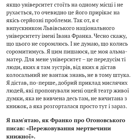
якщо університет стоїть на одному місці і не
рухається, то очевидно це його прирікає на
якісь серйозні проблеми. Так от, я є
випускником Львівського національного
університету імені Івана Франка. Чесно скажу,
що цього не соромлюсь. І не думаю, що колись
соромитимусь. Я цим пишаюся, це моя альма-
матер. Для мене університет – це передусім ті
люди, яких я там зустрів, від яких я дістав
колосальний не вантаж знань, не в тому штука.
Я дістав, по-перше, добрий приклад мислячих
людей, які пропонували мені оцей театр живої
думки, яка не вивчена десь там, не вичитана з
книжок, а яка розгорталася просто тут і зараз.
Я пам'ятаю, як Франко про Огоновського
писав: «Пережовування мертвечини
книжної».