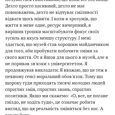
Дехто просто пасивний, дехто не має
повноважень, дехто не відчуває сміливості
відваги щось міняти. І коли я зрозумів, що
життя в мене одне, ресурс вичерпний, я
вирішив трошки масштабувати фокус своїх
зусиль на якусь меншу структуру. І мені
здається, що музей став хорошим майданчиком
для того, аби пробувати побачити зміни за
свого життя. От я йшов для цього в музей, але я
не поривав зв'язки з університетом. Я
продовжував викладати. Я вважаю, що це теж в
певному сенсі моральний обов'язок. Тому що
щороку туди приходять тисячі молодих людей
спраглих змін, спраглих знань, спраглих
позитивів. Якщо ми скажемо: «О, все, це погане
гніздо, не ходіть туди», це означає робити
вигляд, що ця реальність зміниться без нас. А
так не буде.