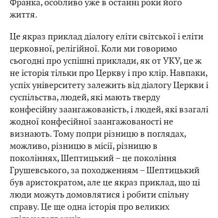
Франка, особливо уже в останні роки його
життя.
Це якраз приклад діалогу еліти світської і еліти
церковної, релігійної. Коли ми говоримо
сьогодні про успішні приклади, як от УКУ, це ж
не історія тільки про Церкву і про клір. Навпаки,
успіх університету залежить від діалогу Церкви і
суспільства, людей, які мають тверду
конфесійну заангажованість, і людей, які взагалі
жодної конфесійної заангажованості не
визнають. Тому попри різницю в поглядах,
можливо, різницю в місії, різницю в
поколіннях, Шептицький – це покоління
Грушевського, за походженням – Шептицький
був аристократом, але це якраз приклад, що ці
люди можуть домовлятися і робити спільну
справу. Це ще одна історія про великих