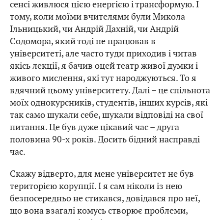
сенсі живлюся цією енергією і трансформую. І
тому, коли моїми вчителями були Микола
Ільницький, чи Андрій Дахній, чи Андрій
Содомора, який тоді не працював в
університеті, але часто туди приходив і читав
якісь лекції, я бачив оцей театр живої думки і
живого мислення, які тут народжуються. То я
вдячний цьому університету. Далі – це спільнота
моїх однокурсників, студентів, інших курсів, які
так само шукали себе, шукали відповіді на свої
питання. Це був дуже цікавий час – друга
половина 90-х років. Досить бідний насправді
час.
Скажу відверто, для мене університет не був
територією корупції. І я сам ніколи із нею
безпосередньо не стикався, довідався про неї,
що вона взагалі комусь створює проблеми,