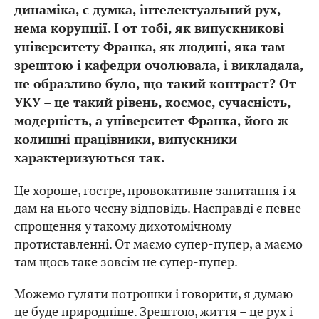
динаміка, є думка, інтелектуальний рух,
нема корупції. І от тобі, як випускникові
університету Франка, як людині, яка там
зрештою і кафедри очолювала, і викладала,
не образливо було, що такий контраст? От
УКУ – це такий рівень, космос, сучасність,
модерність, а університет Франка, його ж
колишні працівники, випускники
характеризуються так.
Це хороше, гостре, провокативне запитання і я
дам на нього чесну відповідь. Насправді є певне
спрощення у такому дихотомічному
протиставленні. От маємо супер-пупер, а маємо
там щось таке зовсім не супер-пупер.
Можемо гуляти потрошки і говорити, я думаю
це буде природніше. Зрештою, життя – це рух і