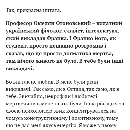
Так, прекрасна цитата.
Професор Омелян Огоновський – видатний
український філолог, славіст, інтелектуал,
який викладав Франка. І Франко його, як
студент, просто нещадно розгромив і
сказав, що це просто догматика мертва,
там нічого живого не було. В тебе були інші
викладачі.
Бо він так не любив. В мене були різні
викладачі. Так само, як в Остапа, так само, як в
тебе. Звичайно, некрофіли і любителі
мертвечини в мене також були. Інша річ, що я за
своєю психологією звик концентруватися на
чомусь конструктивному і позитивному, тому
що це дає мені якусь енергію. Я може в цьому