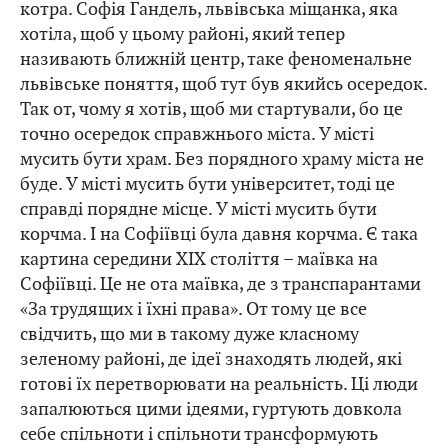
котра. Софія Гандель, львівська міщанка, яка
хотіла, щоб у цьому районі, який тепер
називають ближній центр, таке феноменальне
львівське поняття, щоб тут був якийсь осередок.
Так от, чому я хотів, щоб ми стартували, бо це
точно осередок справжнього міста. У місті
мусить бути храм. Без порядного храму міста не
буде. У місті мусить бути університет, тоді це
справді порядне місце. У місті мусить бути
корчма. І на Софіївці була давня корчма. Є така
картина середини XIX століття – маївка на
Софіївці. Це не ота маївка, де з транспарантами
«За трудящих і їхні права». От тому це все
свідчить, що ми в такому дуже класному
зеленому районі, де ідеї знаходять людей, які
готові їх перетворювати на реальність. Ці люди
запалюються цими ідеями, гуртують довкола
себе спільноти і спільноти трансформують