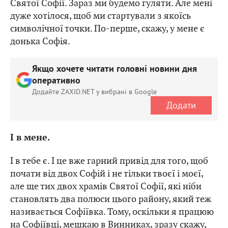
Святої Софії. Зараз ми будемо гуляти. Але мені
дуже хотілося, щоб ми стартували з якоїсь
символічної точки. По-перше, скажу, у мене є
донька Софія.
Якщо хочете читати головні новини дня
оперативно
Додайте ZAXID.NET у вибрані в Google
Додати
І в мене.
І в тебе є. І це вже гарний привід для того, щоб
почати від двох Софій і не тільки твоєї і моєї,
але ще тих двох храмів Святої Софії, які ніби
становлять два полюси цього району, який теж
називається Софіївка. Тому, оскільки я працюю
на Софіївці, мешкаю в Винниках, зразу скажу,