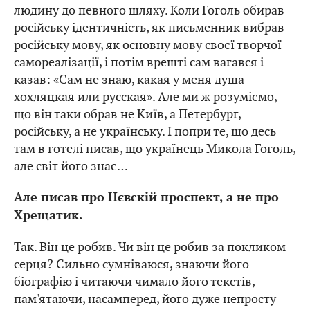
людину до певного шляху. Коли Гоголь обирав
російську ідентичність, як письменник вибрав
російську мову, як основну мову своєї творчої
самореалізації, і потім врешті сам вагався і
казав: «Сам не знаю, какая у меня душа –
хохляцкая или русская». Але ми ж розуміємо,
що він таки обрав не Київ, а Петербург,
російську, а не українську. І попри те, що десь
там в готелі писав, що українець Микола Гоголь,
але світ його знає…
Але писав про Нєвскій проспект, а не про
Хрещатик.
Так. Він це робив. Чи він це робив за покликом
серця? Сильно сумніваюся, знаючи його
біографію і читаючи чимало його текстів,
пам'ятаючи, насамперед, його дуже непросту