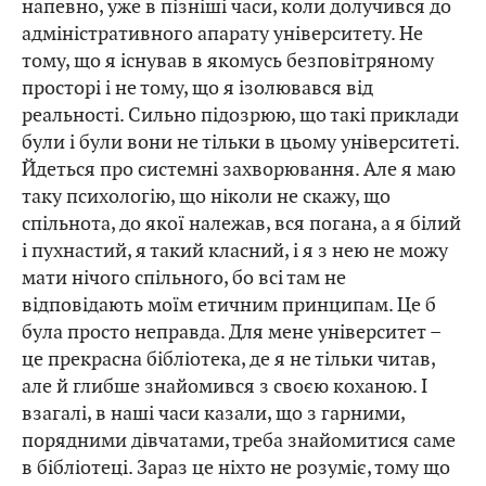
напевно, уже в пізніші часи, коли долучився до
адміністративного апарату університету. Не
тому, що я існував в якомусь безповітряному
просторі і не тому, що я ізолювався від
реальності. Сильно підозрюю, що такі приклади
були і були вони не тільки в цьому університеті.
Йдеться про системні захворювання. Але я маю
таку психологію, що ніколи не скажу, що
спільнота, до якої належав, вся погана, а я білий
і пухнастий, я такий класний, і я з нею не можу
мати нічого спільного, бо всі там не
відповідають моїм етичним принципам. Це б
була просто неправда. Для мене університет –
це прекрасна бібліотека, де я не тільки читав,
але й глибше знайомився з своєю коханою. І
взагалі, в наші часи казали, що з гарними,
порядними дівчатами, треба знайомитися саме
в бібліотеці. Зараз це ніхто не розуміє, тому що