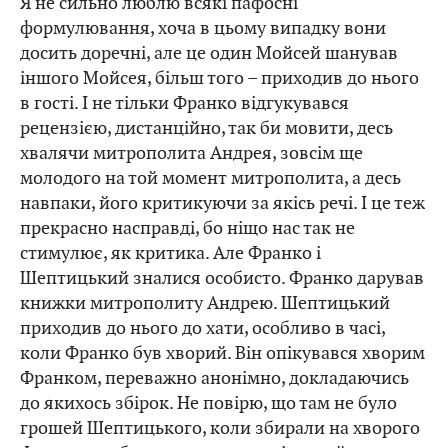
Я не сильно люблю всякі пафосні
формулювання, хоча в цьому випадку вони
досить доречні, але це один Мойсей шанував
іншого Мойсея, більш того – приходив до нього
в гості. І не тільки Франко відгукувався
рецензією, дистанційно, так би мовити, десь
хвалячи митрополита Андрея, зовсім ще
молодого на той момент митрополита, а десь
навпаки, його критикуючи за якісь речі. І це теж
прекрасно насправді, бо ніщо нас так не
стимулює, як критика. Але Франко і
Шептицький зналися особисто. Франко дарував
книжки митрополиту Андрею. Шептицький
приходив до нього до хати, особливо в часі,
коли Франко був хворий. Він опікувався хворим
Франком, переважно анонімно, докладаючись
до якихось збірок. Не повірю, що там не було
грошей Шептицького, коли збирали на хворого