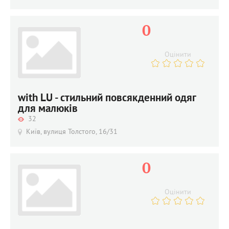
0
Оцінити
with LU - стильний повсякденний одяг
для малюків
32
Київ, вулиця Толстого, 16/31
0
Оцінити