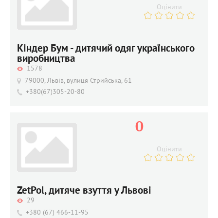
Оцінити
Кіндер Бум - дитячий одяг українського
виробництва
1578
79000, Львів, вулиця Стрийська, 61
+380(67)305-20-80
0
Оцінити
ZetPol, дитяче взуття у Львові
29
+380 (67) 466-11-95