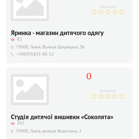
Оцінити
Яринка - магазин дитячого одягу
82
79000, Львів, Вулиця Щирецька, 36
+380(93)631-06-12
0
Оцінити
Студія дитячої вишивки «Соколята»
397
79000, Львів, вулиця Водогінна, 2