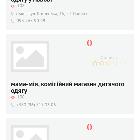
одягу у Львові
108
Львів, вул. Щирецька, 36, ТЦ Новинка
093 265 90 99
0
Оцінити
мама-мія, комісійний магазин дитячого
одягу
130
+380 (96) 717 03 06
0