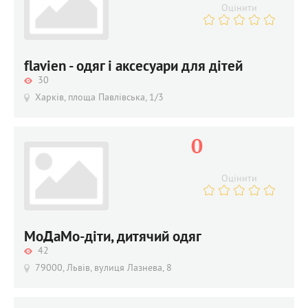
Оцінити
flavien - одяг і аксесуари для дітей
30
Харків, площа Павлівська, 1/3
0
Оцінити
МоДаМо-діти, дитячий одяг
42
79000, Львів, вулиця Лазнева, 8