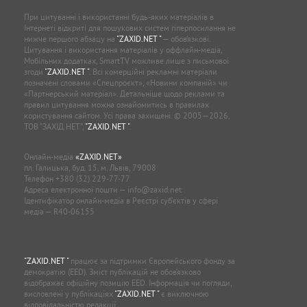
При цитуванні і використанні будь-яких матеріалів в
Інтернеті відкриті для пошукових систем гіперпосилання не
нижче першого абзацу на
"ZAXID.NET "
— обов’язкові.
Цитування і використання матеріалів у оффлайн-медіа,
Мобільних додатках, SmartTV можливе лише з письмової
згоди
"ZAXID.NET "
. Всі комерційні рекламні матеріали
позначені словами «Спецпроєкт», «Новини компаній» чи
«Партнерський матеріал». Детальніше щодо реклами та
правил цитування можна ознайомитись в правилах
користування сайтом. Усі права захищені. © 2005—2026,
ТОВ “ЗАХІД.НЕТ”,
"ZAXID.NET "
.
Онлайн-медіа
«ZAXID.NET»
пл. Галицька, буд. 15, м. Львів, 79008
Телефон
+380 (32) 229-77-77
Адреса електронної пошти —
info@zaxid.net
Ідентифікатор онлайн-медіа в Реєстрі суб'єктів у сфері
медіа — R40-06155
"ZAXID.NET "
працює за підтримки Європейського фонду за
демократію (EED). Зміст публікацій не обов’язково
відображає офіційну позицію EED. Інформація чи погляди,
висловлені у публікаціях
"ZAXID.NET "
є виключною
відповідальністю редакції.