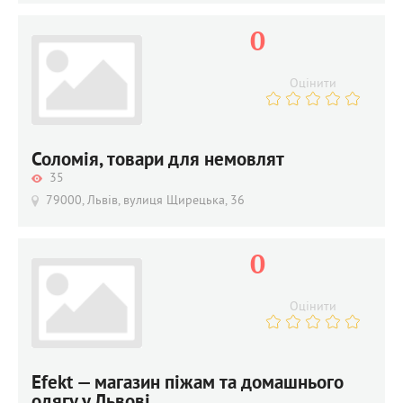
0
Оцінити
Соломія, товари для немовлят
35
79000, Львів, вулиця Щирецька, 36
0
Оцінити
Efekt — магазин піжам та домашнього