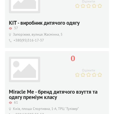
Оцінити
КІТ - виробник дитячого одягу
37
Запоріжжя, вулиця Жасмінна, 5
+380(95)316-17-37
0
Оцінити
Miracle Me - бренд дитячого взуття та
одягу преміум класу
61
Київ, площа Спортивна, 1-А, ТРЦ “Гулівер”