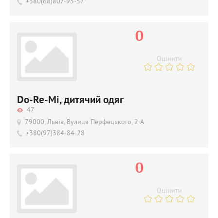
+380(68)807-93-57
0
Оцінити
Do-Re-Mi, дитячий одяг
47
79000, Львів, Вулиця Перфецького, 2-А
+380(97)384-84-28
0
Оцінити