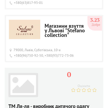
+380(63)817-93-01
3.23
Добре
Магазини взуття
у Львові "Stefano
collection"
79000, Львів, Суботівська, 10-а
+380(96)750-92-50, +380(93)772-73-06
0
Оцінити
ТМ Ля-ля - виробник дитячого одягу