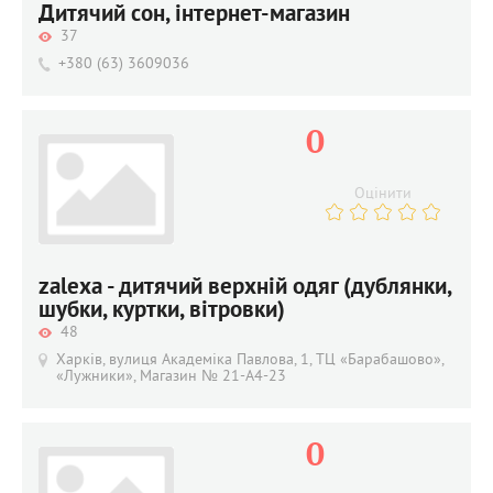
Дитячий сон, інтернет-магазин
37
+380 (63) 3609036
0
Оцінити
zalexa - дитячий верхній одяг (дублянки,
шубки, куртки, вітровки)
48
Харків, вулиця Академіка Павлова, 1, ТЦ «Барабашово»,
«Лужники», Магазин № 21-A4-23
0