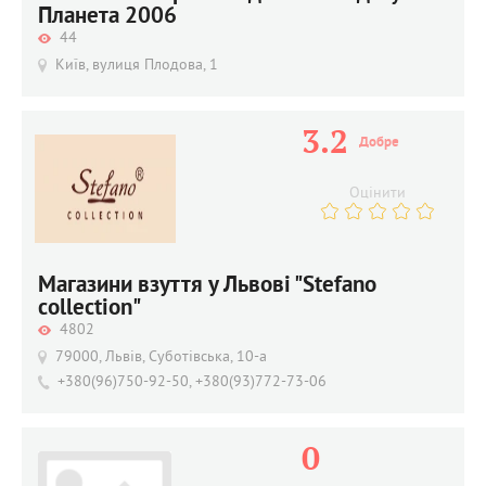
Планета 2006
44
Київ, вулиця Плодова, 1
3.2
Добре
Оцінити
Магазини взуття у Львові "Stefano
collection"
4802
79000, Львів, Суботівська, 10-а
+380(96)750-92-50, +380(93)772-73-06
0