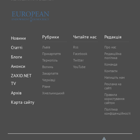
Рубрики
Читайте нас
Редакція
Новини
Статті
Львів
Rss
Про нас
Прикарпаття
Facebook
Редакційна
Блоги
політика
Тернопіль
Twitter
Команда
Анонси
Волинь
YouTube
Контакти
Закарпаття
ZAXID.NET
Напишіть нам
Чернівці
TV
Реклама на
Рівне
сайті
Архів
Хмельницький
Правила
користування
Карта сайту
сайтом
Політика
конфіденційності