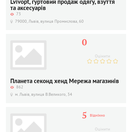
Lvivopt, гуртовий продаж одягу, взуття
та аксесуарів
73
79000, Львів, вулиця Промислова, 60
0
Оцінити
Планета секонд хенд Мережа магазинів
862
м. Львів, вулиця В.Великого, 34
5
Відмінно
Оцінити