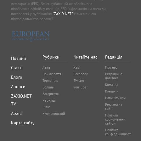
демократію (EED). Зміст публікацій не обов’язково
відображає офіційну позицію EED. Інформація чи погляди,
висловлені у публікаціях
"ZAXID.NET "
є виключною
відповідальністю редакції.
Рубрики
Читайте нас
Редакція
Новини
Статті
Львів
Rss
Про нас
Прикарпаття
Facebook
Редакційна
Блоги
політика
Тернопіль
Twitter
Команда
Анонси
Волинь
YouTube
Контакти
Закарпаття
ZAXID.NET
Напишіть нам
Чернівці
TV
Реклама на
Рівне
сайті
Архів
Хмельницький
Правила
користування
Карта сайту
сайтом
Політика
конфіденційності