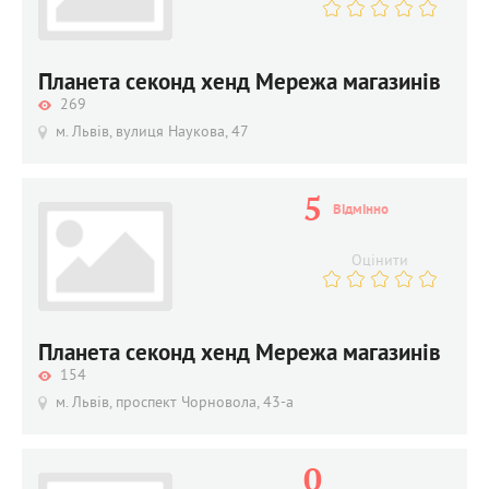
Планета секонд хенд Мережа магазинів
269
м. Львів, вулиця Наукова, 47
5
Відмінно
Оцінити
Планета секонд хенд Мережа магазинів
154
м. Львів, проспект Чорновола, 43-а
0