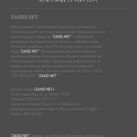
ОСІБ СТАРШЕ 21 РОКУ (21+)
ZAXID.NET
При цитуванні і використанні будь-яких матеріалів в
Інтернеті відкриті для пошукових систем гіперпосилання не
нижче першого абзацу на
"ZAXID.NET "
— обов’язкові.
Цитування і використання матеріалів у оффлайн-медіа,
Мобільних додатках, SmartTV можливе лише з письмової
згоди
"ZAXID.NET "
. Всі комерційні рекламні матеріали
позначені словами «Спецпроєкт», «Новини компаній» чи
«Партнерський матеріал». Детальніше щодо реклами та
правил цитування можна ознайомитись в правилах
користування сайтом. Усі права захищені. © 2005—2026,
ТОВ “ЗАХІД.НЕТ”,
"ZAXID.NET "
.
Онлайн-медіа
«ZAXID.NET»
пл. Галицька, буд. 15, м. Львів, 79008
Телефон
+380 (32) 229-77-77
Адреса електронної пошти —
info@zaxid.net
Ідентифікатор онлайн-медіа в Реєстрі суб'єктів у сфері
медіа — R40-06155
"ZAXID.NET "
працює за підтримки Європейського фонду за