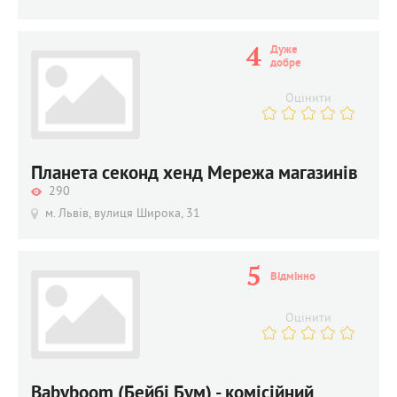
4
Дуже 
добре
Оцінити
Планета секонд хенд Мережа магазинів
290
м. Львів, вулиця Широка, 31
5
Відмінно
Оцінити
Babyboom (Бейбі Бум) - комісійний