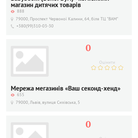
магазин дитячих товарів
888
79000, Проспект Червоної Калини, 64, біля ТЦ "ВАМ"
+380(99)310-03-30
0
Оцінити
Мережа мегазинів «Ваш секонд-хенд»
655
79000, Львів, вулиця Сихівська, 5
0