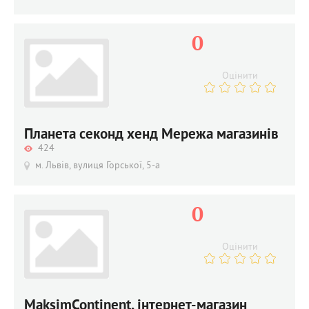
0
Оцінити
Планета секонд хенд Мережа магазинів
424
м. Львів, вулиця Горської, 5-а
0
Оцінити
MaksimContinent, інтернет-магазин