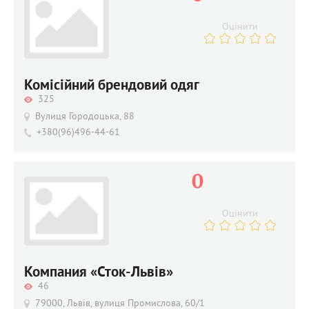
Оцінити
Комісійний брендовий одяг
325
Вулиця Городоцька, 88
+380(96)496-44-61
0
Оцінити
Компания «Сток-Львів»
46
79000, Львів, вулиця Промислова, 60/1