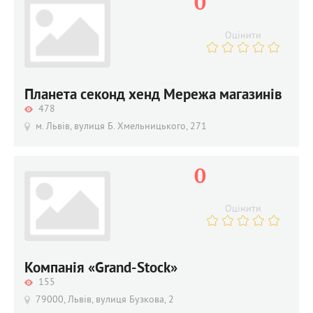
0
Оцінити
Планета секонд хенд Мережа магазинів
478
м. Львів, вулиця Б. Хмельницького, 271
0
Оцінити
Компанія «Grand-Stock»
155
79000, Львів, вулиця Бузкова, 2