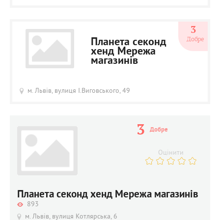
3
Добре
Планета секонд
хенд Мережа
магазинів
м. Львів, вулиця І.Виговського, 49
3
Добре
Оцінити
Планета секонд хенд Мережа магазинів
893
м. Львів, вулиця Котлярська, 6