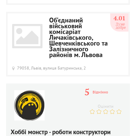
4.01
Об'єднаний
Дуже 
військовий
добре
комісаріат
Личаківського,
Шевченківського та
Залізничного
районів м. Львова
79058, Львів, вулиця Батуринська, 2
5
Відмінно
Оцінити
Хоббі монстр - роботи конструктори