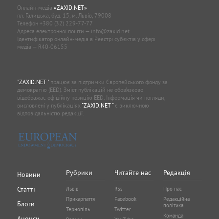
Онлайн-медіа
«ZAXID.NET»
пл. Галицька, буд. 15, м. Львів, 79008
Телефон
+380 (32) 229-77-77
Адреса електронної пошти —
info@zaxid.net
Ідентифікатор онлайн-медіа в Реєстрі суб'єктів у сфері
медіа — R40-06155
"ZAXID.NET "
працює за підтримки Європейського фонду за
демократію (EED). Зміст публікацій не обов’язково
відображає офіційну позицію EED. Інформація чи погляди,
висловлені у публікаціях
"ZAXID.NET "
є виключною
відповідальністю редакції.
Рубрики
Читайте нас
Редакція
Новини
Статті
Львів
Rss
Про нас
Прикарпаття
Facebook
Редакційна
Блоги
політика
Тернопіль
Twitter
Команда
Анонси