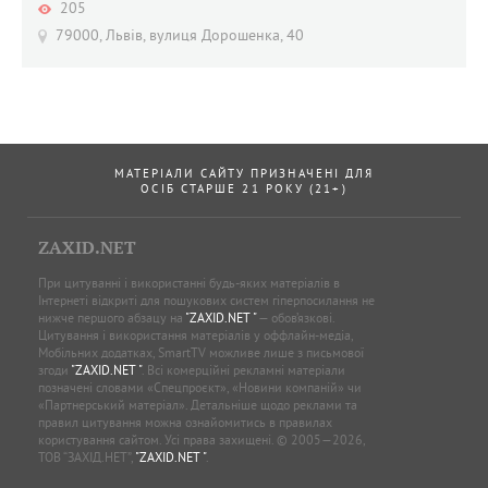
205
79000, Львів, вулиця Дорошенка, 40
МАТЕРІАЛИ САЙТУ ПРИЗНАЧЕНІ ДЛЯ
ОСІБ СТАРШЕ 21 РОКУ (21+)
ZAXID.NET
При цитуванні і використанні будь-яких матеріалів в
Інтернеті відкриті для пошукових систем гіперпосилання не
нижче першого абзацу на
"ZAXID.NET "
— обов’язкові.
Цитування і використання матеріалів у оффлайн-медіа,
Мобільних додатках, SmartTV можливе лише з письмової
згоди
"ZAXID.NET "
. Всі комерційні рекламні матеріали
позначені словами «Спецпроєкт», «Новини компаній» чи
«Партнерський матеріал». Детальніше щодо реклами та
правил цитування можна ознайомитись в правилах
користування сайтом. Усі права захищені. © 2005—2026,
ТОВ “ЗАХІД.НЕТ”,
"ZAXID.NET "
.