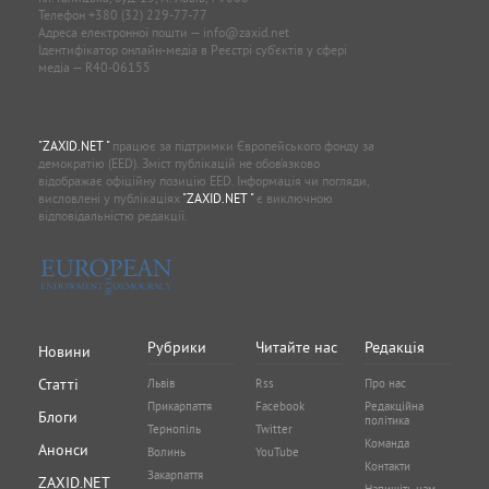
Телефон
+380 (32) 229-77-77
Адреса електронної пошти —
info@zaxid.net
Ідентифікатор онлайн-медіа в Реєстрі суб'єктів у сфері
медіа — R40-06155
"ZAXID.NET "
працює за підтримки Європейського фонду за
демократію (EED). Зміст публікацій не обов’язково
відображає офіційну позицію EED. Інформація чи погляди,
висловлені у публікаціях
"ZAXID.NET "
є виключною
відповідальністю редакції.
Рубрики
Читайте нас
Редакція
Новини
Статті
Львів
Rss
Про нас
Прикарпаття
Facebook
Редакційна
Блоги
політика
Тернопіль
Twitter
Команда
Анонси
Волинь
YouTube
Контакти
Закарпаття
ZAXID.NET