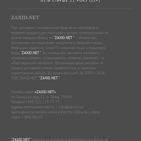
ОСІБ СТАРШЕ 21 РОКУ (21+)
ZAXID.NET
При цитуванні і використанні будь-яких матеріалів в
Інтернеті відкриті для пошукових систем гіперпосилання не
нижче першого абзацу на
"ZAXID.NET "
— обов’язкові.
Цитування і використання матеріалів у оффлайн-медіа,
Мобільних додатках, SmartTV можливе лише з письмової
згоди
"ZAXID.NET "
. Всі комерційні рекламні матеріали
позначені словами «Спецпроєкт», «Новини компаній» чи
«Партнерський матеріал». Детальніше щодо реклами та
правил цитування можна ознайомитись в правилах
користування сайтом. Усі права захищені. © 2005—2026,
ТОВ “ЗАХІД.НЕТ”,
"ZAXID.NET "
.
Онлайн-медіа
«ZAXID.NET»
пл. Галицька, буд. 15, м. Львів, 79008
Телефон
+380 (32) 229-77-77
Адреса електронної пошти —
info@zaxid.net
Ідентифікатор онлайн-медіа в Реєстрі суб'єктів у сфері
медіа — R40-06155
"ZAXID.NET "
працює за підтримки Європейського фонду за