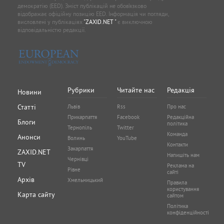
демократію (EED). Зміст публікацій не обов’язково
відображає офіційну позицію EED. Інформація чи погляди,
висловлені у публікаціях
"ZAXID.NET "
є виключною
відповідальністю редакції.
Рубрики
Читайте нас
Редакція
Новини
Статті
Львів
Rss
Про нас
Прикарпаття
Facebook
Редакційна
Блоги
політика
Тернопіль
Twitter
Команда
Анонси
Волинь
YouTube
Контакти
Закарпаття
ZAXID.NET
Напишіть нам
Чернівці
TV
Реклама на
Рівне
сайті
Архів
Хмельницький
Правила
користування
Карта сайту
сайтом
Політика
конфіденційності