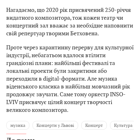
Нагадаємо, що 2020 рік присвячений 250-річчя
видатного композитора, тож кожен театр чи
концертний зал вважає за необхідне наповнити
свій репертуар творими Бетховена.
Проте через карантинну перерву для культурної
індустрії, небагатьом вдалося втілити
грандіозні плани: найбільші фестивалі та
локальні проекти були закритими або
переходили в digital-формати. Але музика
віденського класика в найбільш мовчазний рік
продовжує звучати. Саме тому оркестр INSO-
LVIV присвячує цілий концерт творчості
великого композитора.
музика
Концерти у Львові
Концерт
Культура