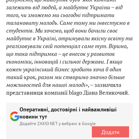
залежить від людей, а майбутнє України – від
того, чи зможемо ми сьогодні підтримати
талановиту молодь. Саме тому ми інвестуємо в
студентів. Ми хочемо, щоб вони бачили своє
майбутнє в Україні, отримували якісну освіту та
реалізовували свій потенціал саме тут. Віримо,
що така підтримка – це внесок у розвиток
економіки, інновацій і сильної держави. І якщо
кожен український бізнес зробить хоча б один
такий крок, разом ми створимо значно більше
можливостей для нашої молоді»
, – зазначила
представниця компанії blago Діана Великочий.
Оперативні, достовірні і найважливіші
новини тут
Додайте ZAXID.NET у вибрані в Google
Додати