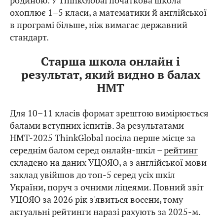
родиною. У ThinkGlobal початкова школа
охоплює 1–5 класи, а математики й англійської
в програмі більше, ніж вимагає державний
стандарт.
Старша школа онлайн і
результат, який видно в балах
НМТ
Для 10–11 класів формат зрештою вимірюється
балами вступних іспитів. За результатами
НМТ-2025 ThinkGlobal посіла перше місце за
середнім балом серед онлайн-шкіл –
рейтинг
складено на даних УЦОЯО, а з англійської мови
заклад увійшов до топ-5 серед усіх шкіл
України, поруч з очними ліцеями. Повний звіт
УЦОЯО за 2026 рік з'явиться восени, тому
актуальні рейтинги наразі рахують за 2025-м.