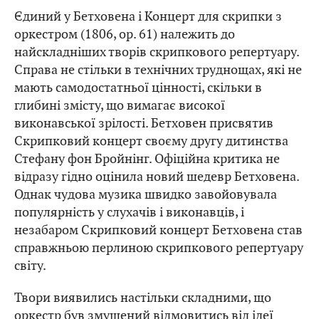
Єдиний у Бетховена і Концерт для скрипки з
оркестром (1806, op. 61) належить до
найскладніших творів скрипкового репертуару.
Справа не стільки в технічних труднощах, які не
мають самодостатньої цінності, скільки в
глибині змісту, що вимагає високої
виконавської зрілості. Бетховен присвятив
Скрипковий концерт своєму другу дитинства
Стефану фон Бройнінг. Офіційна критика не
відразу гідно оцінила новий шедевр Бетховена.
Однак чудова музика швидко завойовувала
популярність у слухачів і виконавців, і
незабаром Скрипковий концерт Бетховена став
справжньою перлиною скрипкового репертуару
світу.
Твори виявились настільки складними, що
оркестр був змушений відмовитись від ідеї