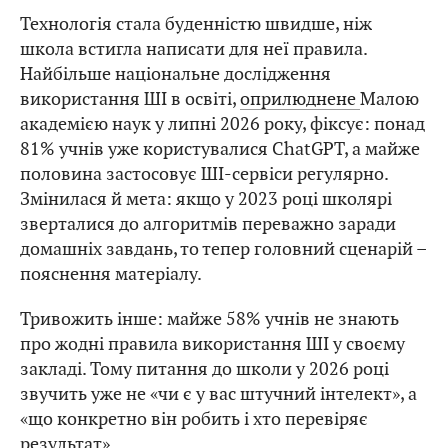
Технологія стала буденністю швидше, ніж
школа встигла написати для неї правила.
Найбільше національне дослідження
використання ШІ в освіті,
оприлюднене
Малою
академією наук у липні 2026 року, фіксує: понад
81% учнів уже користувалися ChatGPT, а майже
половина застосовує ШІ-сервіси регулярно.
Змінилася й мета: якщо у 2023 році школярі
зверталися до алгоритмів переважно заради
домашніх завдань, то тепер головний сценарій –
пояснення матеріалу.
Тривожить інше: майже 58% учнів не знають
про жодні правила використання ШІ у своєму
закладі. Тому питання до школи у 2026 році
звучить уже не «чи є у вас штучний інтелект», а
«що конкретно він робить і хто перевіряє
результат».