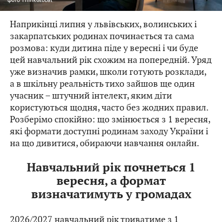
Наприкінці липня у львівських, волинських і
закарпатських родинах починається та сама
розмова: куди дитина піде у вересні і чи буде
цей навчальний рік схожим на попередній. Уряд
уже визначив рамки, школи готують розклади,
а в шкільну реальність тихо зайшов ще один
учасник – штучний інтелект, яким діти
користуються щодня, часто без жодних правил.
Розберімо спокійно: що змінюється з 1 вересня,
які формати доступні родинам заходу України і
на що дивитися, обираючи навчання онлайн.
Навчальний рік почнеться 1
вересня, а формат
визначатимуть у громадах
2026/2027 навчальний рік триватиме з 1