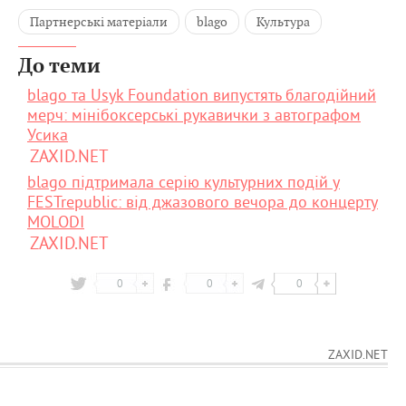
Партнерські матеріали
blago
Культура
До теми
blago та Usyk Foundation випустять благодійний
мерч: мінібоксерські рукавички з автографом
Усика
ZAXID.NET
blago підтримала серію культурних подій у
FESTrepublic: від джазового вечора до концерту
MOLODI
ZAXID.NET
0
0
0
ZAXID.NET