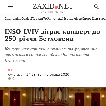
6 СЕРПНЯ, ЧЕТВЕР
Івано-
Публікації
Авто
Словко
Культура
Економіка
Освіта
Поради
Урбаністика
Нерухомість
Спорт
Культура
Стрий
Рівне
Франківськ
Світ
Економіка
Рецепти
Здоров'я
Дрогобич
Львів
Тернопіль
ІNSO-LVIV зіграє концерт до
Кіно
Дім
Спорт
Краєзнавство
Хмельницький
Чернівці
Волинь
250-річчя Бетховена
Фото
Освіта
Нерухомість
Домашні
Вінниця
Шептицький
Закарпаття
тварини
Концерт для скрипки, віолончелі та фортепіано
вважається одним із найскладніших творів
Бетховена
Д.Ц.
Культура —
14:23, 30 листопада 2020
0