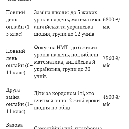
Повний
Заміна школи: до 5 живих
день
уроків на день, математика,
6800 ₴/
онлайн (1–
англійська та українська
міс
5 клас)
щодня, групи до 12 учнів
Фокус на НМТ: до 6 живих
Повний
уроків на день, поглиблені
день
7960 ₴/
математика, англійська й
онлайн (6–
міс
українська, групи до 20
11 клас)
учнів
Друга
Діти за кордоном і ті, хто
зміна
4500 ₴/
вчиться очно: 2 живі уроки
онлайн (1–
міс
щодня по обіді
11 клас)
Базова
Самостійні учні: платформа