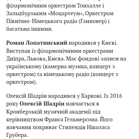
філармонічним оркестром Тонхалле і
Зальцбурзьким «Моцартеум», Оркестром
Північно-Німецького радіо (Ганновер) і
багатьма іншими.
народився у Києві.
Роман Лопатинський
Виступав із філармонічними оркестрами
Дніпра, Львова, Києва. Має фондові записи на
українському (камерна музика, концерт з
оркестром) та німецькому радіо (концерт з
оркестром).
Олексій Шадрін народився у Харкові. Із 2016
року
навчається в
Олексій Шадрін
Кронберзькій музичній академії під
керівництвом Франса Гельмерсона. Його
навчання покриває Стипендія Ніколаса
Грубера.