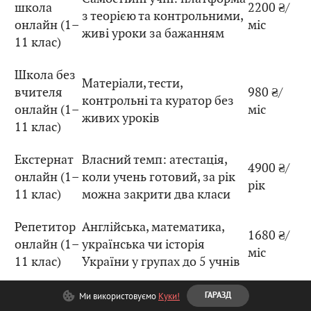
школа
2200 ₴/
з теорією та контрольними,
онлайн (1–
міс
живі уроки за бажанням
11 клас)
Школа без
Матеріали, тести,
вчителя
980 ₴/
контрольні та куратор без
онлайн (1–
міс
живих уроків
11 клас)
Екстернат
Власний темп: атестація,
4900 ₴/
онлайн (1–
коли учень готовий, за рік
рік
11 клас)
можна закрити два класи
Репетитор
Англійська, математика,
1680 ₴/
онлайн (1–
українська чи історія
міс
11 клас)
України у групах до 5 учнів
Літній
Канікули з ритмом: 2 живі
Ми використовуємо
Куки!
ГАРАЗД