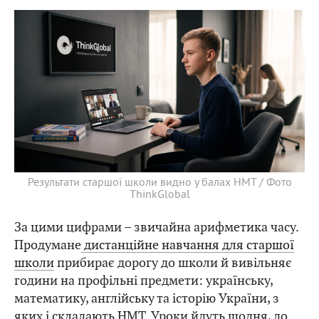
Результати старшої школи видно у балах НМТ / Фото
ThinkGlobal
За цими цифрами – звичайна арифметика часу.
Продумане
дистанційне навчання для старшої
школи
прибирає дорогу до школи й вивільняє
години на профільні предмети: українську,
математику, англійську та історію України, з
яких і складають НМТ. Уроки йдуть щодня, до