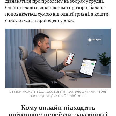
дізнаватися про проблему на зборах у грудні.
Оплата влаштована так само прозоро: баланс
поповнюється сумою від однієї гривні, а кошти
списуються за проведені уроки.
Батьки можуть відслідковувати прогрес дитини через
застосунок / Фото ThinkGlobal
Кому онлайн підходить
найкраще: переїзди, закордон і