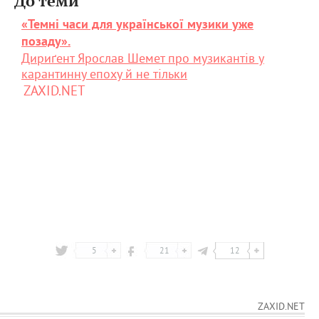
До теми
«Темні часи для української музики уже
позаду».
Дириґент Ярослав Шемет про музикантів у
карантинну епоху й не тільки
ZAXID.NET
5
21
12
ZAXID.NET