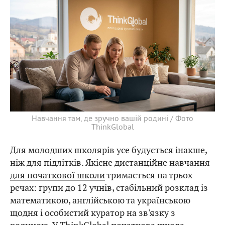
Навчання там, де зручно вашій родині / Фото
ThinkGlobal
Для молодших школярів усе будується інакше,
ніж для підлітків. Якісне
дистанційне навчання
для початкової школи
тримається на трьох
речах: групи до 12 учнів, стабільний розклад із
математикою, англійською та українською
щодня і особистий куратор на зв'язку з