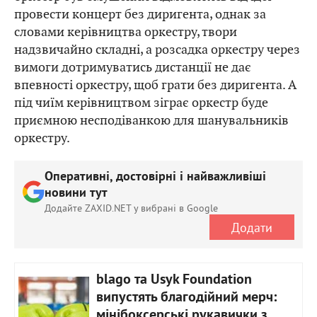
провести концерт без диригента, однак за
словами керівництва оркестру, твори
надзвичайно складні, а розсадка оркестру через
вимоги дотримуватись дистанції не дає
впевності оркестру, щоб грати без диригента. А
під чиїм керівництвом зіграє оркестр буде
приємною несподіванкою для шанувальників
оркестру.
Оперативні, достовірні і найважливіші
новини тут
Додайте ZAXID.NET у вибрані в Google
Додати
blago та Usyk Foundation
випустять благодійний мерч:
мінібоксерські рукавички з