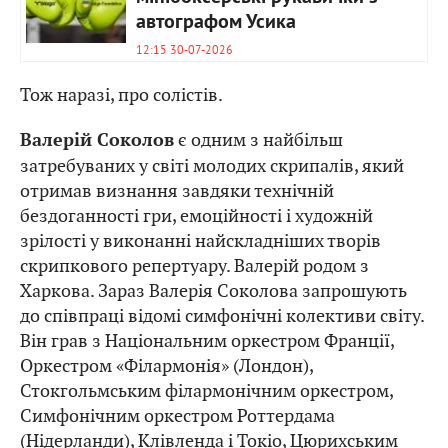
автографом Усика
12:15 30-07-2026
Тож наразі, про солістів.
є одним з найбільш
Валерій Соколов
затребуваних у світі молодих скрипалів, який
отримав визнання завдяки технічній
бездоганності гри, емоційності і художній
зрілості у виконанні найскладніших творів
скрипкового репертуару. Валерій родом з
Харкова. Зараз Валерія Соколова запрошують
до співпраці відомі симфонічні колективи світу.
Він грав з Національним оркестром Франції,
Оркестром «Філармонія» (Лондон),
Стокгольмським філармонічним оркестром,
Симфонічним оркестром Роттердама
(Нідерланди), Клівленда і Токіо, Цюрихським