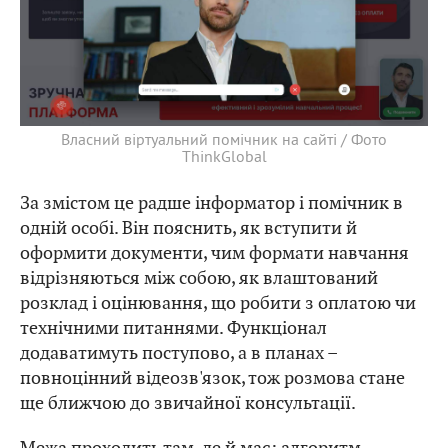
Власний віртуальний помічник на сайті / Фото
ThinkGlobal
За змістом це радше інформатор і помічник в
одній особі. Він пояснить, як вступити й
оформити документи, чим формати навчання
відрізняються між собою, як влаштований
розклад і оцінювання, що робити з оплатою чи
технічними питаннями. Функціонал
додаватимуть поступово, а в планах –
повноцінний відеозв'язок, тож розмова стане
ще ближчою до звичайної консультації.
Межа проходить там, де й має: алгоритм