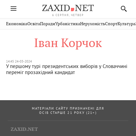
6 СЕРПНЯ, ЧЕТВЕР
Івано-
Публікації
Авто
Словко
Культура
Економіка
Освіта
Поради
Урбаністика
Нерухомість
Спорт
Культура
Стрий
Рівне
Франківськ
Світ
Економіка
Рецепти
Здоров'я
Дрогобич
Львів
Тернопіль
Іван Корчок
Кіно
Дім
Спорт
Краєзнавство
Хмельницький
Чернівці
Волинь
Фото
Освіта
Нерухомість
Домашні
Вінниця
Шептицький
Закарпаття
тварини
14:45 24-03-2024
У першому турі президентських виборів у Словаччині
переміг прозахідний кандидат
МАТЕРІАЛИ САЙТУ ПРИЗНАЧЕНІ ДЛЯ
ОСІБ СТАРШЕ 21 РОКУ (21+)
ZAXID.NET