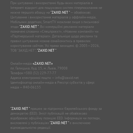
При цитуванні і використанні будь-яких матеріалів в
Інтернеті відкриті для пошукових систем гіперпосилання не
нижче першого абзацу на
"ZAXID.NET "
— обов’язкові.
Цитування і використання матеріалів у оффлайн-медіа,
Мобільних додатках, SmartTV можливе лише з письмової
згоди
"ZAXID.NET "
. Всі комерційні рекламні матеріали
позначені словами «Спецпроєкт», «Новини компаній» чи
«Партнерський матеріал». Детальніше щодо реклами та
правил цитування можна ознайомитись в правилах
користування сайтом. Усі права захищені. © 2005—2026,
ТОВ “ЗАХІД.НЕТ”,
"ZAXID.NET "
.
Онлайн-медіа
«ZAXID.NET»
пл. Галицька, буд. 15, м. Львів, 79008
Телефон
+380 (32) 229-77-77
Адреса електронної пошти —
info@zaxid.net
Ідентифікатор онлайн-медіа в Реєстрі суб'єктів у сфері
медіа — R40-06155
"ZAXID.NET "
працює за підтримки Європейського фонду за
демократію (EED). Зміст публікацій не обов’язково
відображає офіційну позицію EED. Інформація чи погляди,
висловлені у публікаціях
"ZAXID.NET "
є виключною
відповідальністю редакції.