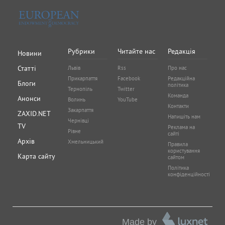
Рубрики
Читайте нас
Редакція
Новини
Статті
Львів
Rss
Про нас
Прикарпаття
Facebook
Редакційна
Блоги
політика
Тернопіль
Twitter
Команда
Анонси
Волинь
YouTube
Контакти
Закарпаття
ZAXID.NET
Напишіть нам
Чернівці
TV
Реклама на
Рівне
сайті
Архів
Хмельницький
Правила
користування
Карта сайту
сайтом
Політика
конфіденційності
Made by