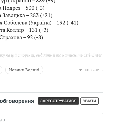
гур (Україна) – 889 (+9)
а Подрез – 530 (-3)
а Завацька – 283 (+21)
ія Соболєва (Україна) – 192 (-41)
та Котляр – 131 (+2)
Страхова – 92 (-8)
у на цій сторінці, виділіть її та натисніть Ctrl+Enter
Новини Волині
показати всі
Новини Чернівців
Новини Рівного
кого
івська
теніс