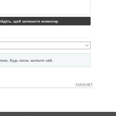
Марта Костюк
Єлизавета Котляр
Катаріна Завацька
Олександра Олійникова
Даяна Ястремська
Дар'я Снігур
ZAXID.NET