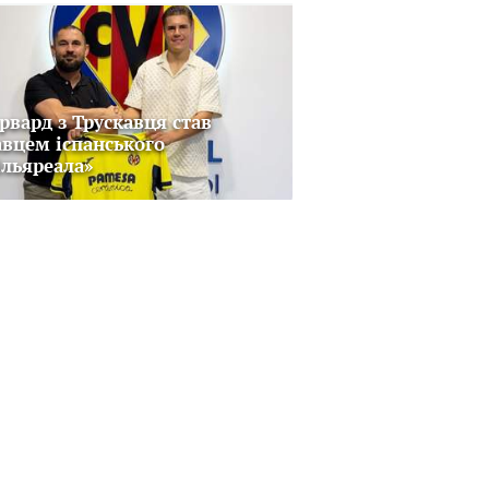
рвард з Трускавця став
авцем іспанського
ільяреала»