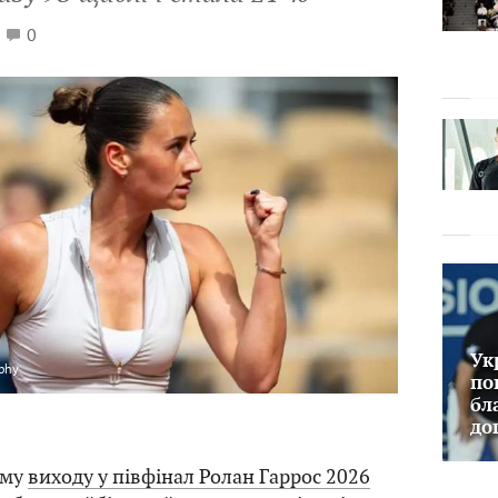
0
Ук
phy
по
бл
до
ому
виходу у півфінал Ролан Гаррос 2026