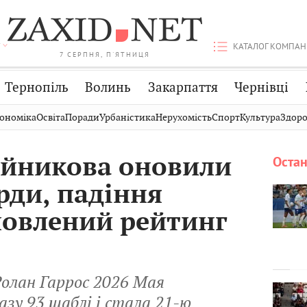
КАТАЛОГ КОМПАН
7 СЕРПНЯ, П'ЯТНИЦЯ
Тернопіль
Волинь
Закарпаття
Чернівці
Стрий
Публікації
Авто
ономіка
Освіта
Поради
Урбаністика
Нерухомість
Спорт
Культура
Здоро
Дрогобич
Світ
Економіка
ійникова оновили
Остан
Хмельницький
Кіно
Дім
рди, падіння
Вінниця
Фото
Освіта
оновлений рейтинг
Ролан Гаррос 2026 Мая
азу 93 щаблі і стала 21-ю