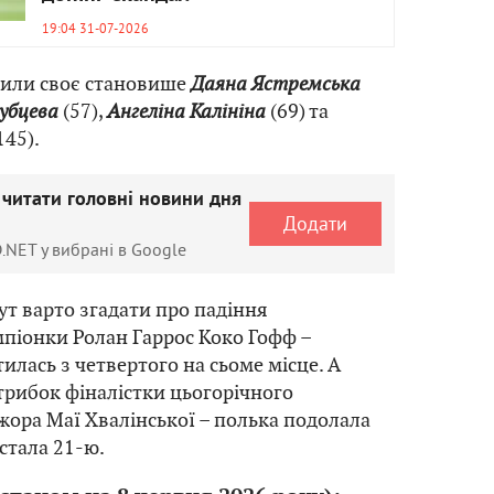
19:04 31-07-2026
шили своє становише
Даяна Ястремська
убцева
(57),
Ангеліна Калініна
(69) та
145).
 читати головні новини дня
Додати
.NET у вибрані в Google
ут варто згадати про падіння
піонки Ролан Гаррос Коко Гофф –
илась з четвертого на сьоме місце. А
рибок фіналістки цьогорічного
ора Маї Хвалінської – полька подолала
 стала 21-ю.