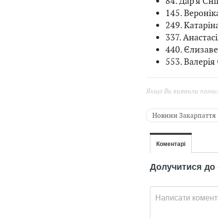
84. Дар’я Сні
145. Веронік
249. Катарін
337. Анастас
440. Єлизаве
553. Валерія 
Якщо Ви виявили помилк
Новини Закарпаття
Новини Тернополя
Головні новини
Новини Хмельниць
Новини Івано-Франк