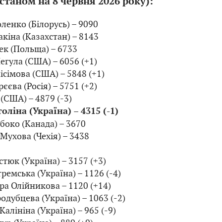
станом на 8 червня 2026 року):
оленко (Білорусь) – 9090
акіна (Казахстан) – 8143
тек (Польща) – 6733
Пегула (США) – 6056 (+1)
ісімова (США) – 5848 (+1)
єєва (Росія) – 5751 (+2)
 (США) – 4879 (-3)
толіна (Україна) – 4315 (-1)
Мбоко (Канада) – 3670
 Мухова (Чехія) – 3438
стюк (Україна) – 3157 (+3)
тремська (Україна) – 1126 (-4)
ра Олійникова – 1120 (+14)
родубцева (Україна) – 1063 (-2)
Калініна (Україна) – 965 (-9)