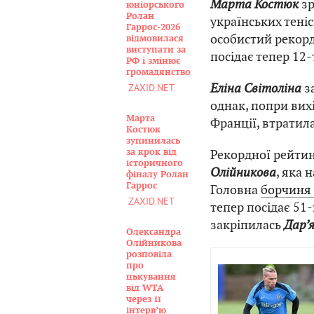
Марта Костюк
зр
юніорського
Ролан
українських тені
Гаррос-2026
особистий рекорд
відмовилася
виступати за
посідає тепер 12-
РФ і змінює
громадянство
Еліна Світоліна
з
ZAXID.NET
однак, попри вих
Марта
Франції, втратил
Костюк
зупинилась
Рекордної рейтин
за крок від
історичного
Олійникова
, яка 
фіналу Ролан
Гаррос
Головна
борчиня
ZAXID.NET
тепер посідає 51
закріпилась
Дар’я
Олександра
Олійникова
розповіла
про
цькування
від WTA
через її
інтервʼю