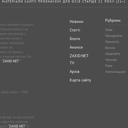
МАТЕРІАЛИ САЙТУ ПРИЗНАЧЕНІ ДЛЯ ОСІБ СТАРШЕ 21 РОКУ (21+)
Рубрики
Новини
ів в Інтернеті відкриті
 першого абзацу на
Статті
Львів
ання матеріалів у
Прикарпаття
можливе лише з
Блоги
Тернопіль
кламні матеріали
Анонси
аній» чи
Волинь
лами та правил
Закарпаття
ZAXID.NET
стування сайтом. Усі
Чернівці
”,
"ZAXID.NET "
.
TV
Рівне
Архів
Хмельницький
Карта сайту
у сфері медіа — R40-
о фонду за демократію
ає офіційну позицію
каціях
"ZAXID.NET "
є