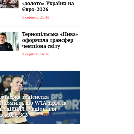
«золото» України на
Євро-2026
5 серпня, 21:36
Тернопільська «Нива»
оформила трансфер
чемпіона світу
5 серпня, 16:36
раїнська тенісистка
відомила, що WTA зірвала
агодійний аукціон для
помоги ЗСУ