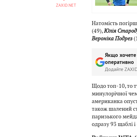
ZAXID.NET
Натомість погір
(49),
Юлія Старод
Вероніка Подрез
(
Якщо хочете
оперативно
Додайте ZAXID
Щодо топ-10, то т
минулорічної чем
американка опуст
також шалений ст
паризького мейдж
одразу 93 щаблі і