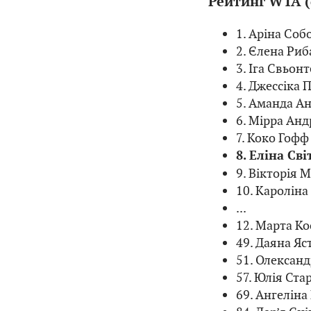
Рейтинг WTA (
1. Аріна Соб
2. Єлена Риб
3. Іга Свьон
4. Джессіка 
5. Аманда Ан
6. Мірра Андр
7. Коко Гофф
8. Еліна Сві
9. Вікторія 
10. Кароліна
...
12. Марта Ко
49. Даяна Яс
51. Олександ
57. Юлія Ста
69. Ангеліна 