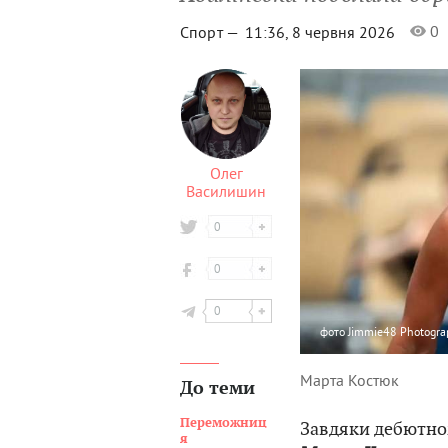
0
Спорт —
11:36, 8 червня 2026
Олег
Василишин
0
0
0
фото
Jimmie48 Photogra
Марта Костюк
До теми
Переможниц
Завдяки дебютн
я