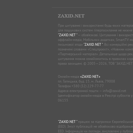
ZAXID.NET
При цитуванні і використанні будь-яких матеріал
для пошукових систем гіперпосилання не нижче
"ZAXID.NET "
— обов’язкові. Цитування і використ
оффлайн-медіа, Мобільних додатках, SmartTV 
письмової згоди
"ZAXID.NET "
. Всі комерційні ре
позначені словами «Спецпроєкт», «Новини комп
«Партнерський матеріал». Детальніше щодо рек
цитування можна ознайомитись в правилах кори
права захищені. © 2005—2026, ТОВ “ЗАХІД.НЕТ
Онлайн-медіа
«ZAXID.NET»
пл. Галицька, буд. 15, м. Львів, 79008
Телефон
+380 (32) 229-77-77
Адреса електронної пошти —
info@zaxid.net
Ідентифікатор онлайн-медіа в Реєстрі суб'єктів 
06155
"ZAXID.NET "
працює за підтримки Європейськог
(EED). Зміст публікацій не обов’язково відображ
EED. Інформація чи погляди, висловлені у публі