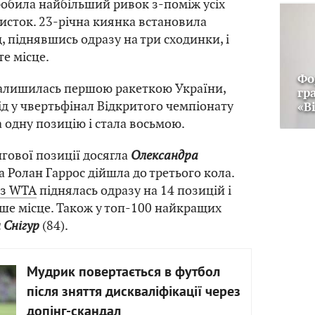
обила найбільший ривок з-поміж усіх
систок. 23-річна киянка встановила
, піднявшись одразу на три сходинки, і
те місце.
Фо
алишилась першою ракеткою України,
гр
ід у чвертьфінал Відкритого чемпіонату
«В
а одну позицію і стала восьмою.
гової позиції досягла
Олександра
на Ролан Гаррос дійшла до третього кола.
 з WTA
піднялась одразу на 14 позицій і
-ше місце. Також у топ-100 найкращих
 Снігур
(84).
Мудрик повертається в футбол
після зняття дискваліфікації через
допінг-скандал