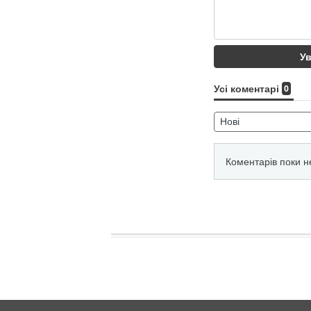
Юлія Стародубцева
Валерія Страхова
Анастасія Соболєва
Вероніка Подрез
Ангеліна Калініна
Еліна Світоліна