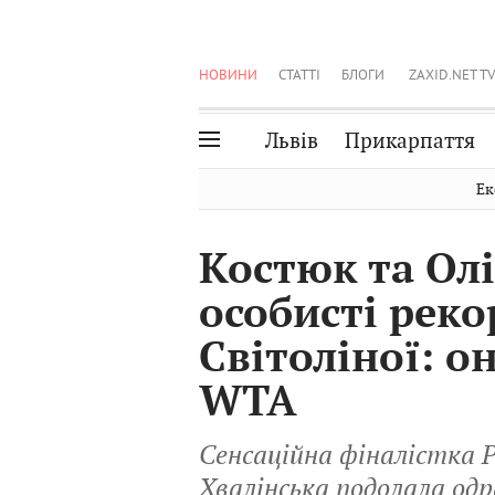
НОВИНИ
СТАТТІ
БЛОГИ
ZAXID.NET TV
Львів
Прикарпаття
Івано-Франківськ
Рівне
Ек
Тернопіль
Львів
Костюк та Ол
Волинь
Чернівці
особисті реко
Закарпаття
Шептицький
Світоліної: 
WTA
Сенсаційна фіналістка 
Хвалінська подолала одр