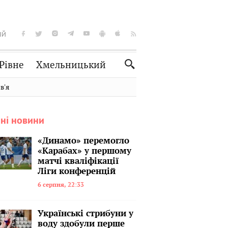
ІЙ
Рівне
Хмельницький
Словко
Культура
вʼя
Рецепти
Здоров'я
ні новини
Спорт
Краєзнавство
Нерухомість
Домашні тварини
«Динамо» перемогло
«Карабах» у першому
матчі кваліфікації
Ліги конференцій
6 серпня, 22:33
Українські стрибуни у
воду здобули перше