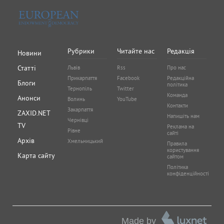
Рубрики
Читайте нас
Редакція
Новини
Статті
Львів
Rss
Про нас
Прикарпаття
Facebook
Редакційна
Блоги
політика
Тернопіль
Twitter
Команда
Анонси
Волинь
YouTube
Контакти
Закарпаття
ZAXID.NET
Напишіть нам
Чернівці
TV
Реклама на
Рівне
сайті
Архів
Хмельницький
Правила
користування
Карта сайту
сайтом
Політика
конфіденційності
Made by