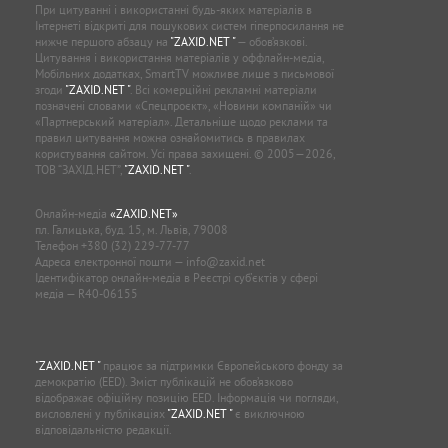
При цитуванні і використанні будь-яких матеріалів в
Інтернеті відкриті для пошукових систем гіперпосилання не
нижче першого абзацу на
"ZAXID.NET "
— обов’язкові.
Цитування і використання матеріалів у оффлайн-медіа,
Мобільних додатках, SmartTV можливе лише з письмової
згоди
"ZAXID.NET "
. Всі комерційні рекламні матеріали
позначені словами «Спецпроєкт», «Новини компаній» чи
«Партнерський матеріал». Детальніше щодо реклами та
правил цитування можна ознайомитись в правилах
користування сайтом. Усі права захищені. © 2005—2026,
ТОВ “ЗАХІД.НЕТ”,
"ZAXID.NET "
.
Онлайн-медіа
«ZAXID.NET»
пл. Галицька, буд. 15, м. Львів, 79008
Телефон
+380 (32) 229-77-77
Адреса електронної пошти —
info@zaxid.net
Ідентифікатор онлайн-медіа в Реєстрі суб'єктів у сфері
медіа — R40-06155
"ZAXID.NET "
працює за підтримки Європейського фонду за
демократію (EED). Зміст публікацій не обов’язково
відображає офіційну позицію EED. Інформація чи погляди,
висловлені у публікаціях
"ZAXID.NET "
є виключною
відповідальністю редакції.