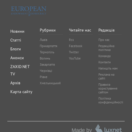
Рубрики
Читайте нас
Редакція
Новини
Статті
Львів
Rss
Про нас
Прикарпаття
Facebook
Редакційна
Блоги
політика
Тернопіль
Twitter
Команда
Анонси
Волинь
YouTube
Контакти
Закарпаття
ZAXID.NET
Напишіть нам
Чернівці
TV
Реклама на
Рівне
сайті
Архів
Хмельницький
Правила
користування
Карта сайту
сайтом
Політика
конфіденційності
Made by