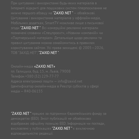
При цитуванні і використанні будь-яких матеріалів в
Інтернеті відкриті для пошукових систем гіперпосилання не
нижче першого абзацу на
"ZAXID.NET "
— обов’язкові.
Цитування і використання матеріалів у оффлайн-медіа,
Мобільних додатках, SmartTV можливе лише з письмової
згоди
"ZAXID.NET "
. Всі комерційні рекламні матеріали
позначені словами «Спецпроєкт», «Новини компаній» чи
«Партнерський матеріал». Детальніше щодо реклами та
правил цитування можна ознайомитись в правилах
користування сайтом. Усі права захищені. © 2005—2026,
ТОВ “ЗАХІД.НЕТ”,
"ZAXID.NET "
.
Онлайн-медіа
«ZAXID.NET»
пл. Галицька, буд. 15, м. Львів, 79008
Телефон
+380 (32) 229-77-77
Адреса електронної пошти —
info@zaxid.net
Ідентифікатор онлайн-медіа в Реєстрі суб'єктів у сфері
медіа — R40-06155
"ZAXID.NET "
працює за підтримки Європейського фонду за
демократію (EED). Зміст публікацій не обов’язково
відображає офіційну позицію EED. Інформація чи погляди,
висловлені у публікаціях
"ZAXID.NET "
є виключною
відповідальністю редакції.