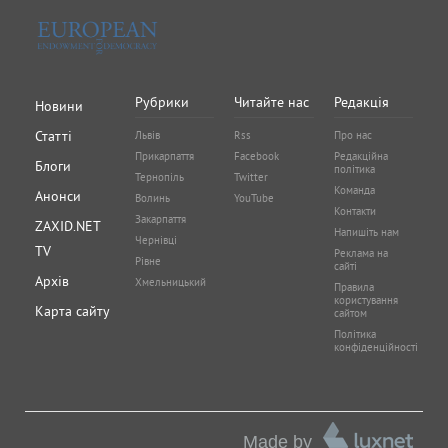
Рубрики
Читайте нас
Редакція
Новини
Статті
Львів
Rss
Про нас
Прикарпаття
Facebook
Редакційна
Блоги
політика
Тернопіль
Twitter
Команда
Анонси
Волинь
YouTube
Контакти
Закарпаття
ZAXID.NET
Напишіть нам
Чернівці
TV
Реклама на
Рівне
сайті
Архів
Хмельницький
Правила
користування
Карта сайту
сайтом
Політика
конфіденційності
Made by