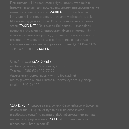
При цитуванні і використанні будь-яких матеріалів в
Інтернеті відкриті для пошукових систем гіперпосилання не
нижче першого абзацу на
"ZAXID.NET "
— обов’язкові.
Цитування і використання матеріалів у оффлайн-медіа,
Мобільних додатках, SmartTV можливе лише з письмової
згоди
"ZAXID.NET "
. Всі комерційні рекламні матеріали
позначені словами «Спецпроєкт», «Новини компаній» чи
«Партнерський матеріал». Детальніше щодо реклами та
правил цитування можна ознайомитись в правилах
користування сайтом. Усі права захищені. © 2005—2026,
ТОВ “ЗАХІД.НЕТ”,
"ZAXID.NET "
.
Онлайн-медіа
«ZAXID.NET»
пл. Галицька, буд. 15, м. Львів, 79008
Телефон
+380 (32) 229-77-77
Адреса електронної пошти —
info@zaxid.net
Ідентифікатор онлайн-медіа в Реєстрі суб'єктів у сфері
медіа — R40-06155
"ZAXID.NET "
працює за підтримки Європейського фонду за
демократію (EED). Зміст публікацій не обов’язково
відображає офіційну позицію EED. Інформація чи погляди,
висловлені у публікаціях
"ZAXID.NET "
є виключною
відповідальністю редакції.