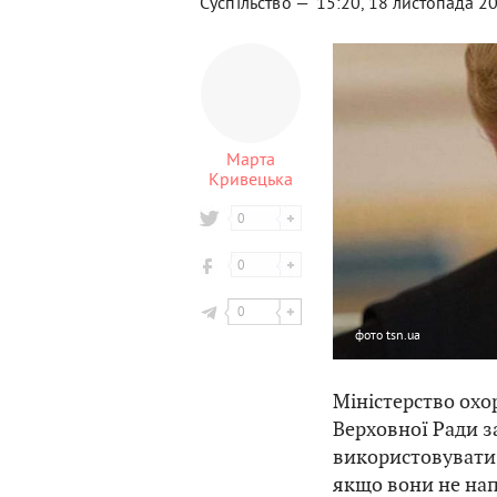
Суспільство —
15:20, 18 листопада 2
Марта
Кривецька
0
0
0
фото
tsn.ua
Міністерство охо
Верховної Ради з
використовувати о
якщо вони не нап