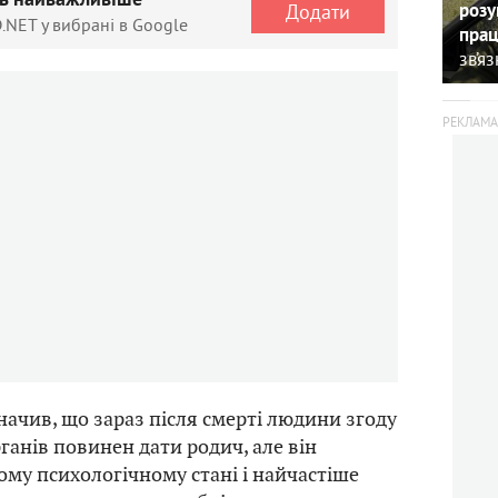
ть найважливіше
Додати
розу
.NET у вибрані в Google
прац
зв’я
ачив, що зараз після смерті людини згоду
рганів повинен дати родич, але він
ому психологічному стані і найчастіше