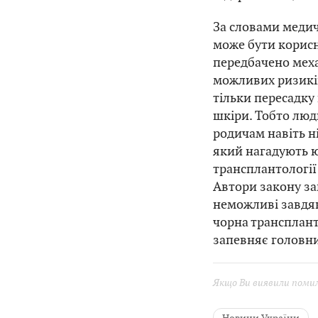
За словами меди
може бути корисн
передбачено мех
можливих ризиків
тільки пересадку 
шкіри. Тобто люд
родичам навіть н
який нагадують ю
трансплантології
Автори закону за
неможливі завдяк
чорна трансплант
запевняє головни
Якщо Ви виявили помилк
Новини України