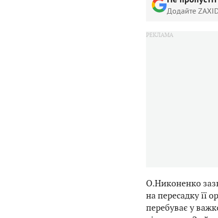
Не пропусті
Додайте ZAXID
О.Никоненко зазн
на пересадку її о
перебуває у важк