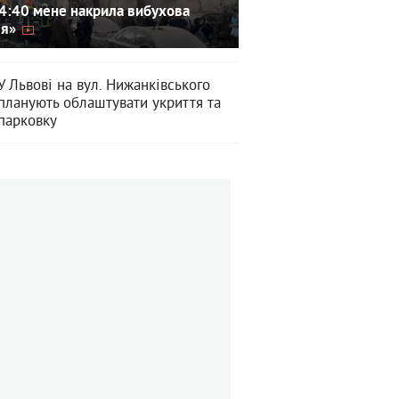
4:40 мене накрила вибухова
ля»
У Львові на вул. Нижанківського
планують облаштувати укриття та
парковку