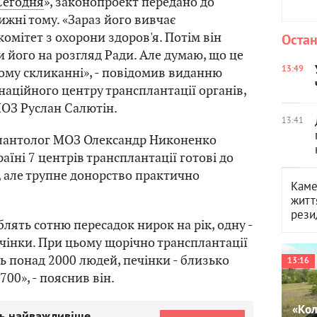
Сегодня
», законопроект передано до
ижні тому. «Зараз його вивчає
омітет з охорони здоров'я. Потім він
Остан
 його на розгляд Ради. Але думаю, що це
13:49
ому скликанні», - повідомив виданню
аційного центру трансплантації органів,
МОЗ Руслан Салютін.
13:41
лантолог МОЗ Олександр Никоненко
аїні 7 центрів трансплантації готові до
, але трупне донорство практично
Каме
житт
рези
облять сотню пересадок нирок на рік, одну -
печінки. При цьому щорічно трансплантації
 понад 2000 людей, печінки - близько
13:16
700», - пояснив він.
«Кол