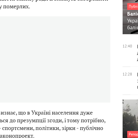
у померлих.
Публі
Балі
Укра
балі
12:40
12:28
изнає, що в Україні населення дуже
ся до презумпції згоди, і тому потрібно,
 спортсмени, політики, зірки - публічно
Репо
законопроект.