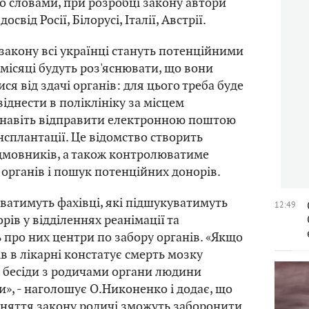
го словами, при розробці закону автори
освід Росії, Білорусі, Італії, Австрії.
закону всі українці стануть потенційними
 місяці будуть роз'яснювати, що вони
я від здачі органів: для цього треба буде
віднести в поліклініку за місцем
 навіть відправити електронною поштою
нсплантації. Це відомство створить
дмовників, а також контролюватиме
 органів і пошук потенційних донорів.
ватимуть фахівці, які підшукуватимуть
12:49
ів у відділеннях реанімації та
про них центри по забору органів. «Якщо
в в лікарні констатує смерть мозку
ля бесіди з родичами органи людини
», - наголошує О.Никоненко і додає, що
йняття закону родичі зможуть заборонити