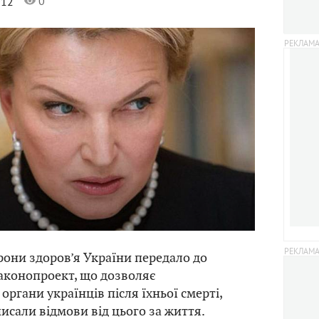
0
012
рони здоров’я України передало до
аконопроект, що дозволяє
ргани українців після їхньої смерті,
исали відмови від цього за життя.