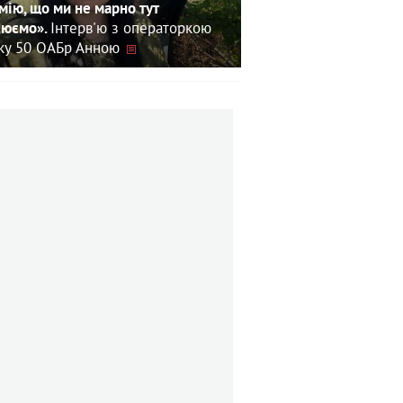
мію, що ми не марно тут
Інтерв'ю з операторкою
юємо».
зку 50 ОАБр Анною