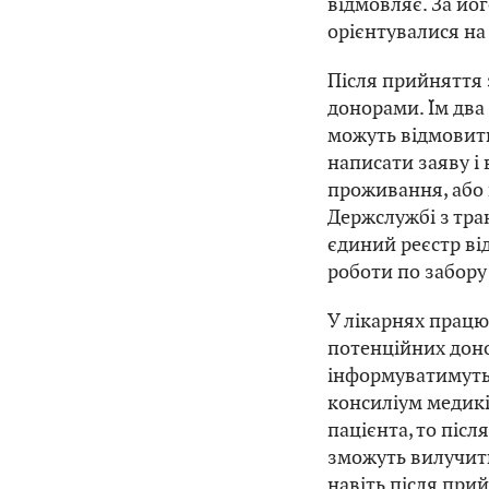
відмовляє. За йо
орієнтувалися на д
Після прийняття 
донорами. Їм два
можуть відмовитис
написати заяву і 
проживання, або
Держслужбі з тра
єдиний реєстр ві
роботи по забору
У лікарнях працю
потенційних донор
інформуватимуть 
консиліум медикі
пацієнта, то піс
зможуть вилучити
навіть після при