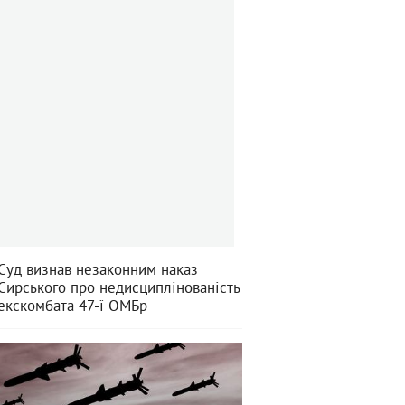
Суд визнав незаконним наказ
Сирського про недисциплінованість
екскомбата 47-ї ОМБр