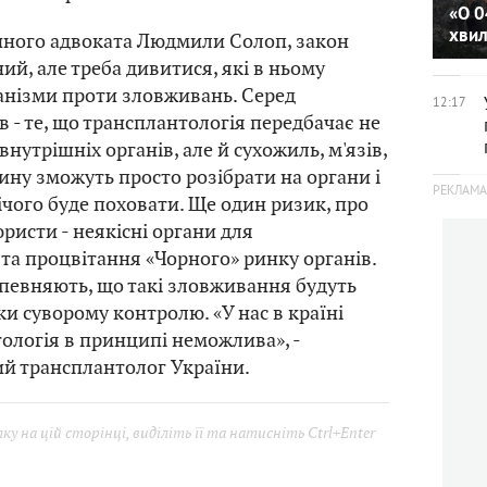
«О 0
хви
чного адвоката Людмили Солоп, закон
ий, але треба дивитися, які в ньому
анізми проти зловживань. Серед
12:17
 - те, що трансплантологія передбачає не
внутрішніх органів, але й сухожиль, м'язів,
ину зможуть просто розібрати на органи і
ічого буде поховати. Ще один ризик, про
ристи - неякісні органи для
 та процвітання «Чорного» ринку органів.
певняють, що такі зловживання будуть
и суворому контролю. «У нас в країні
ологія в принципі неможлива», -
й трансплантолог України.
у на цій сторінці, виділіть її та натисніть Ctrl+Enter