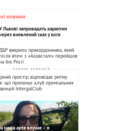
ні новини
У Львові запровадять карантин
через виявлений сказ у кота
ДБР викрило прикордонника, який
після втечі з «Азовсталі» перейшов
на бік Росії
новини компаній
рний простір відповідає ритму
я: що пропонує клуб преміальних
денцій ІntergalСlub
и наша арта влучає – я