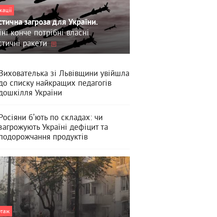
кації
стична загроза для України.
їні конче потрібні власні
стичні ракети
Вихователька зі Львівщини увійшла
до списку найкращих педагогів
дошкілля України
Росіяни бʼють по складах: чи
загрожують Україні дефіцит та
подорожчання продуктів
ртаж