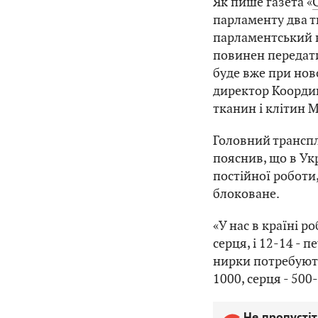
Як пише газета «
парламенту два т
парламентський к
повинен передати
буде вже при нов
директор Координ
тканин і клітин 
Головний трансп
пояснив, що в Укр
постійної роботи
блоковане.
«У нас в країні р
серця, і 12-14 - 
нирки потребують
1000, серця - 500-