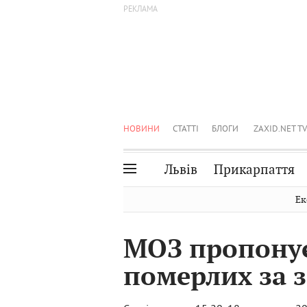
НОВИНИ
СТАТТІ
БЛОГИ
ZAXID.NET TV
Львів
Прикарпаття
Івано-Франківськ
Рівне
Ек
Тернопіль
Львів
МОЗ пропонує
Волинь
Чернівці
померлих за 
Закарпаття
Шептицький