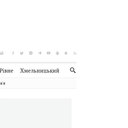
ІЙ
Рівне
Хмельницький
Словко
Культура
вʼя
Рецепти
Здоров'я
Спорт
Краєзнавство
Нерухомість
Домашні тварини