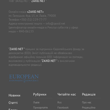
ТОВ “ЗАХІД.НЕТ”,
"ZAXID.NET "
.
Онлайн-медіа
«ZAXID.NET»
пл. Галицька, буд. 15, м. Львів, 79008
Телефон
+380 (32) 229-77-77
Адреса електронної пошти —
info@zaxid.net
Ідентифікатор онлайн-медіа в Реєстрі суб'єктів у сфері
медіа — R40-06155
"ZAXID.NET "
працює за підтримки Європейського фонду за
демократію (EED). Зміст публікацій не обов’язково
відображає офіційну позицію EED. Інформація чи погляди,
висловлені у публікаціях
"ZAXID.NET "
є виключною
відповідальністю редакції.
Рубрики
Читайте нас
Редакція
Новини
Статті
Львів
Rss
Про нас
Прикарпаття
Facebook
Редакційна