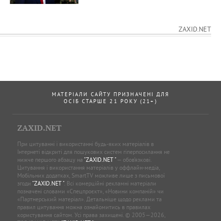
ZAXID.NET
МАТЕРІАЛИ САЙТУ ПРИЗНАЧЕНІ ДЛЯ
ОСІБ СТАРШЕ 21 РОКУ (21+)
ZAXID.NET
При цитуванні і використанні будь-яких матеріалів в
Інтернеті відкриті для пошукових систем гіперпосилання не
нижче першого абзацу на
"ZAXID.NET "
— обов’язкові.
Цитування і використання матеріалів у оффлайн-медіа,
Мобільних додатках, SmartTV можливе лише з письмової
згоди
"ZAXID.NET "
. Всі комерційні рекламні матеріали
позначені словами «Спецпроєкт», «Новини компаній» чи
«Партнерський матеріал». Детальніше щодо реклами та
правил цитування можна ознайомитись в правилах
користування сайтом. Усі права захищені. © 2005—2026,