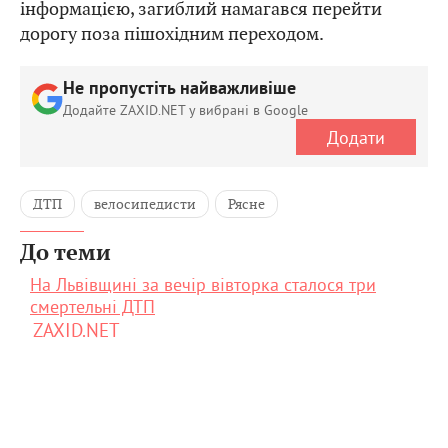
інформацією, загиблий намагався перейти
дорогу поза пішохідним переходом.
Не пропустіть найважливіше
Додайте ZAXID.NET у вибрані в Google
Додати
ДТП
велосипедисти
Рясне
До теми
На Львівщині за вечір вівторка сталося три
смертельні ДТП
ZAXID.NET