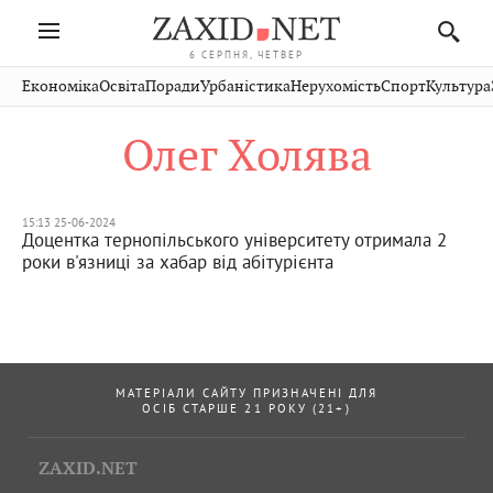
6 СЕРПНЯ, ЧЕТВЕР
Івано-
Публікації
Авто
Словко
Культура
Економіка
Освіта
Поради
Урбаністика
Нерухомість
Спорт
Культура
Стрий
Рівне
Франківськ
Світ
Економіка
Рецепти
Здоров'я
Дрогобич
Львів
Тернопіль
Олег Холява
Кіно
Дім
Спорт
Краєзнавство
Хмельницький
Чернівці
Волинь
Фото
Освіта
Нерухомість
Домашні
Вінниця
Шептицький
Закарпаття
тварини
15:13 25-06-2024
Доцентка тернопільського університету отримала 2
роки в'язниці за хабар від абітурієнта
МАТЕРІАЛИ САЙТУ ПРИЗНАЧЕНІ ДЛЯ
ОСІБ СТАРШЕ 21 РОКУ (21+)
ZAXID.NET