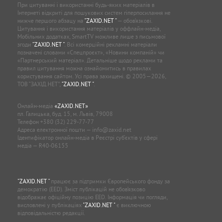
При цитуванні і використанні будь-яких матеріалів в
Інтернеті відкриті для пошукових систем гіперпосилання не
нижче першого абзацу на
"ZAXID.NET "
— обов’язкові.
Цитування і використання матеріалів у оффлайн-медіа,
Мобільних додатках, SmartTV можливе лише з письмової
згоди
"ZAXID.NET "
. Всі комерційні рекламні матеріали
позначені словами «Спецпроєкт», «Новини компаній» чи
«Партнерський матеріал». Детальніше щодо реклами та
правил цитування можна ознайомитись в правилах
користування сайтом. Усі права захищені. © 2005—2026,
ТОВ “ЗАХІД.НЕТ”,
"ZAXID.NET "
.
Онлайн-медіа
«ZAXID.NET»
пл. Галицька, буд. 15, м. Львів, 79008
Телефон
+380 (32) 229-77-77
Адреса електронної пошти —
info@zaxid.net
Ідентифікатор онлайн-медіа в Реєстрі суб'єктів у сфері
медіа — R40-06155
"ZAXID.NET "
працює за підтримки Європейського фонду за
демократію (EED). Зміст публікацій не обов’язково
відображає офіційну позицію EED. Інформація чи погляди,
висловлені у публікаціях
"ZAXID.NET "
є виключною
відповідальністю редакції.