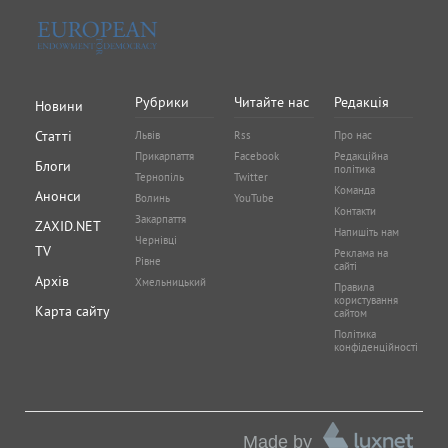
Рубрики
Читайте нас
Редакція
Новини
Статті
Львів
Rss
Про нас
Прикарпаття
Facebook
Редакційна
Блоги
політика
Тернопіль
Twitter
Команда
Анонси
Волинь
YouTube
Контакти
Закарпаття
ZAXID.NET
Напишіть нам
Чернівці
TV
Реклама на
Рівне
сайті
Архів
Хмельницький
Правила
користування
Карта сайту
сайтом
Політика
конфіденційності
Made by