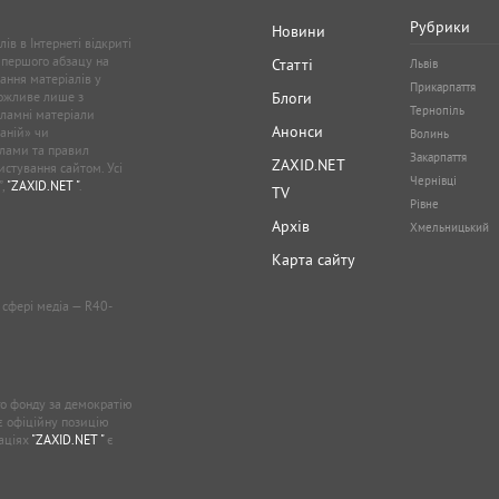
Рубрики
Новини
ів в Інтернеті відкриті
 першого абзацу на
Статті
Львів
ання матеріалів у
Прикарпаття
можливе лише з
Блоги
Тернопіль
кламні матеріали
Анонси
аній» чи
Волинь
лами та правил
Закарпаття
ZAXID.NET
стування сайтом. Усі
Чернівці
”,
"ZAXID.NET "
.
TV
Рівне
Архів
Хмельницький
Карта сайту
у сфері медіа — R40-
о фонду за демократію
ає офіційну позицію
каціях
"ZAXID.NET "
є