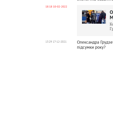
18:18 10-02-2022
О
М
К
Г
Олександра Грудзев
13:29 17-12-2021
підсумки року?