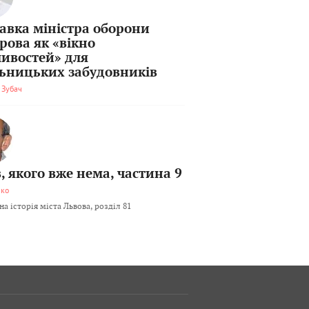
тавка міністра оборони
рова як «вікно
ивостей» для
льницьких забудовників
 Зубач
, якого вже нема, частина 9
мко
а історія міста Львова, розділ 81