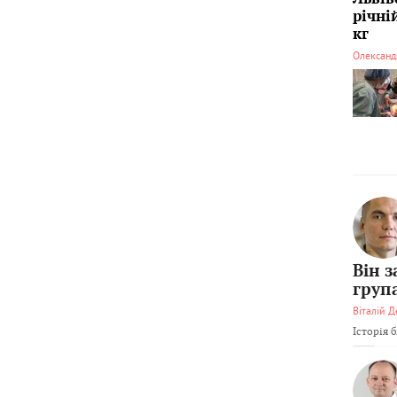
річні
кг
Олександ
Він 
груп
Віталій Д
Історія 