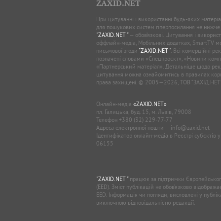
ZAXID.NET
При цитуванні і використанні будь-яких матеріал
для пошукових систем гіперпосилання не нижче
"ZAXID.NET "
— обов’язкові. Цитування і використ
оффлайн-медіа, Мобільних додатках, SmartTV 
письмової згоди
"ZAXID.NET "
. Всі комерційні ре
позначені словами «Спецпроєкт», «Новини комп
«Партнерський матеріал». Детальніше щодо рек
цитування можна ознайомитись в правилах кори
права захищені. © 2005—2026, ТОВ “ЗАХІД.НЕТ
Онлайн-медіа
«ZAXID.NET»
пл. Галицька, буд. 15, м. Львів, 79008
Телефон
+380 (32) 229-77-77
Адреса електронної пошти —
info@zaxid.net
Ідентифікатор онлайн-медіа в Реєстрі суб'єктів 
06155
"ZAXID.NET "
працює за підтримки Європейськог
(EED). Зміст публікацій не обов’язково відображ
EED. Інформація чи погляди, висловлені у публі
виключною відповідальністю редакції.