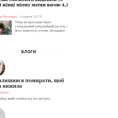
й жінці міому матки вагою 4,5
ра Баландюх
6 серпня, 10:29
Утвір не проходив через
стандартний операційний доступ, і
його довелося суттєво збільшити
БЛОГИ
залишився помирати, щоб
а вижила
ейнега
бійця, який загинув під час штурму