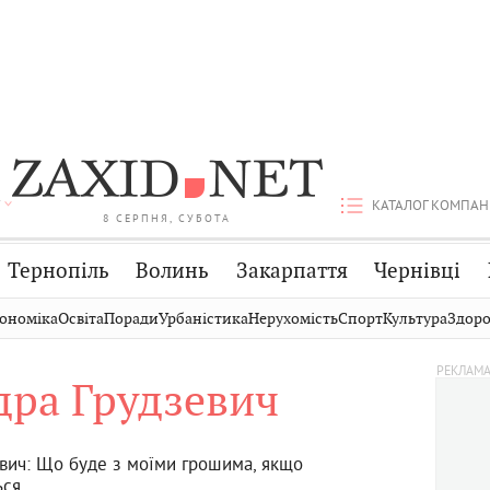
КАТАЛОГ КОМПАН
8 СЕРПНЯ, СУБОТА
Тернопіль
Волинь
Закарпаття
Чернівці
Стрий
Публікації
Авто
ономіка
Освіта
Поради
Урбаністика
Нерухомість
Спорт
Культура
Здоро
Дрогобич
Світ
Економіка
дра Грудзевич
Хмельницький
Кіно
Дім
Вінниця
Фото
Освіта
вич: Що буде з моїми грошима, якщо
ься