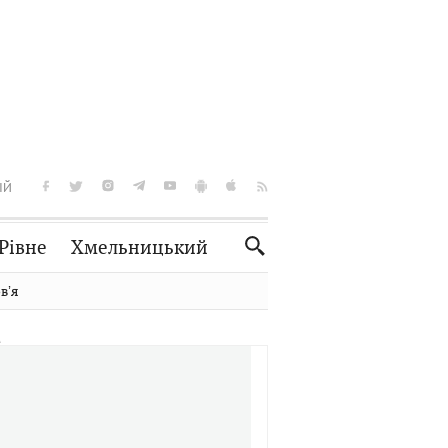
ІЙ
Рівне
Хмельницький
Словко
Культура
вʼя
Рецепти
Здоров'я
Спорт
Краєзнавство
Нерухомість
Домашні тварини