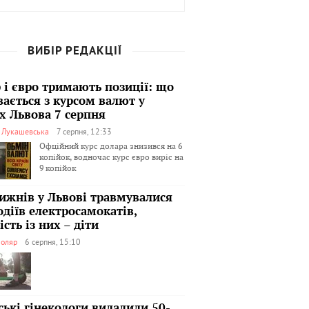
ВИБІР РЕДАКЦІЇ
 і євро тримають позиції: що
вається з курсом валют у
х Львова 7 серпня
я Лукашевська
7 серпня, 12:33
Офційний курс долара знизився на 6
копійок, водночас курс євро виріс на
9 копійок
тижнів у Львові травмувалися
одіїв електросамокатів,
сть із них – діти
оляр
6 серпня, 15:10
ські гінекологи видалили 50-