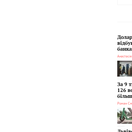
Долар
відбу
банка
Анастасі
За 9 
126 в
більші
Роман См
Львів