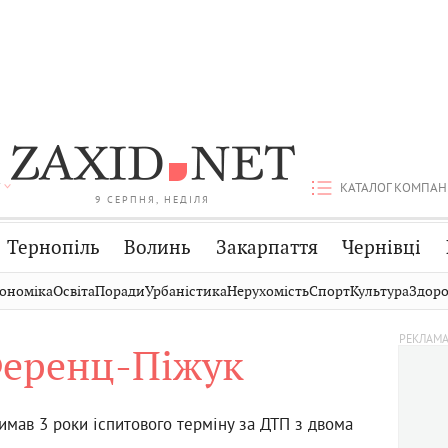
КАТАЛОГ КОМПАН
9 СЕРПНЯ, НЕДІЛЯ
Тернопіль
Волинь
Закарпаття
Чернівці
Стрий
Публікації
Авто
ономіка
Освіта
Поради
Урбаністика
Нерухомість
Спорт
Культура
Здоро
Дрогобич
Світ
Економіка
Ференц-Піжук
Хмельницький
Кіно
Дім
Вінниця
Фото
Освіта
имав 3 роки іспитового терміну за ДТП з двома