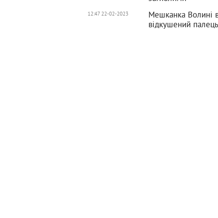
Мешканка Волині ві
12:47 22-02-2023
відкушений палец