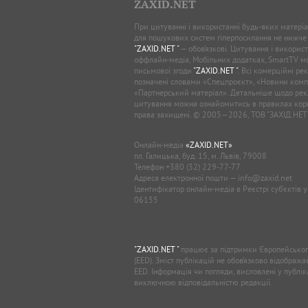
ZAXID.NET
При цитуванні і використанні будь-яких матеріал
для пошукових систем гіперпосилання не нижче
"ZAXID.NET "
— обов’язкові. Цитування і використ
оффлайн-медіа, Мобільних додатках, SmartTV 
письмової згоди
"ZAXID.NET "
. Всі комерційні ре
позначені словами «Спецпроєкт», «Новини комп
«Партнерський матеріал». Детальніше щодо рек
цитування можна ознайомитись в правилах кори
права захищені. © 2005—2026, ТОВ “ЗАХІД.НЕТ
Онлайн-медіа
«ZAXID.NET»
пл. Галицька, буд. 15, м. Львів, 79008
Телефон
+380 (32) 229-77-77
Адреса електронної пошти —
info@zaxid.net
Ідентифікатор онлайн-медіа в Реєстрі суб'єктів 
06155
"ZAXID.NET "
працює за підтримки Європейськог
(EED). Зміст публікацій не обов’язково відображ
EED. Інформація чи погляди, висловлені у публі
виключною відповідальністю редакції.