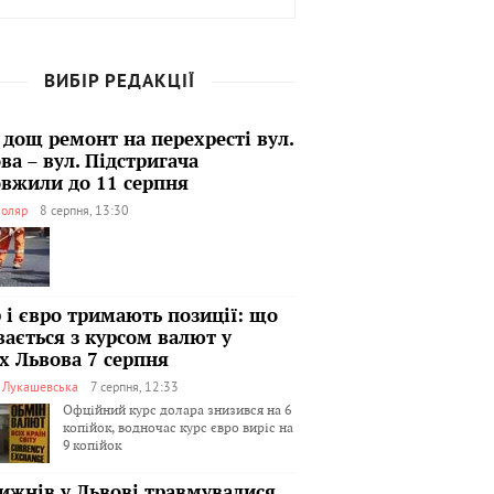
ВИБІР РЕДАКЦІЇ
 дощ ремонт на перехресті вул.
ва – вул. Підстригача
вжили до 11 серпня
оляр
8 серпня, 13:30
 і євро тримають позиції: що
вається з курсом валют у
х Львова 7 серпня
я Лукашевська
7 серпня, 12:33
Офційний курс долара знизився на 6
копійок, водночас курс євро виріс на
9 копійок
тижнів у Львові травмувалися