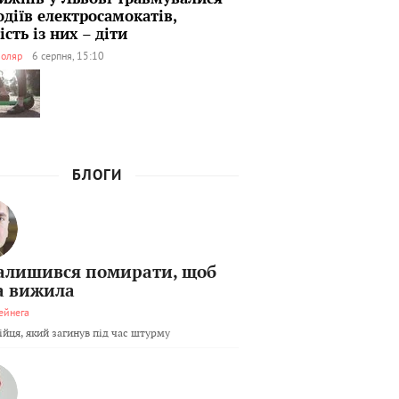
одіїв електросамокатів,
сть із них – діти
оляр
6 серпня, 15:10
БЛОГИ
залишився помирати, щоб
а вижила
ейнега
бійця, який загинув під час штурму