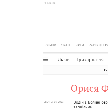
НОВИНИ
СТАТТІ
БЛОГИ
ZAXID.NET TV
Львів
Прикарпаття
Івано-Франківськ
Рівне
Ек
Тернопіль
Львів
Орися 
Волинь
Чернівці
Закарпаття
Шептицький
Водій з Волині отр
15:04 17-05-2023
загиблими