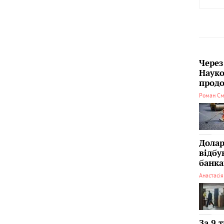
Через
Науко
продо
Роман См
Долар
відбу
банка
Анастасі
За 9 