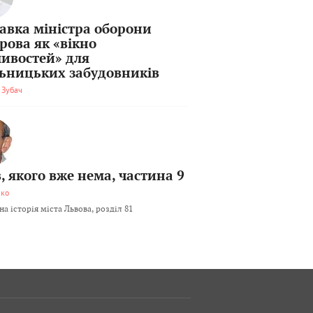
тавка міністра оборони
рова як «вікно
ивостей» для
льницьких забудовників
 Зубач
, якого вже нема, частина 9
мко
а історія міста Львова, розділ 81