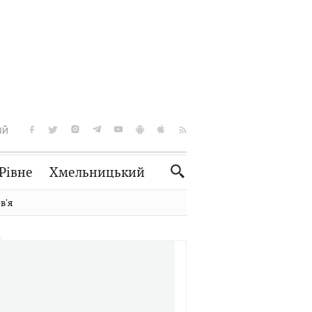
ІЙ
Рівне
Хмельницький
Словко
Культура
вʼя
Рецепти
Здоров'я
Спорт
Краєзнавство
Нерухомість
Домашні тварини