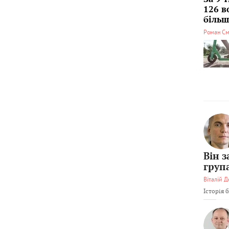
126 в
більші
Роман См
Він 
груп
Віталій Д
Історія 