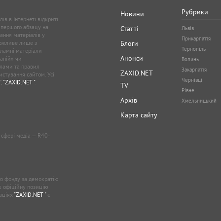
Рубрики
Новини
ів в Інтернеті відкриті
 першого абзацу на
Статті
Львів
ання матеріалів у
Прикарпаття
можливе лише з
Блоги
Тернопіль
кламні матеріали
Анонси
аній» чи
Волинь
лами та правил
Закарпаття
ZAXID.NET
стування сайтом. Усі
Чернівці
”,
"ZAXID.NET "
.
TV
Рівне
Архів
Хмельницький
Карта сайту
у сфері медіа — R40-
о фонду за демократію
ає офіційну позицію
каціях
"ZAXID.NET "
є