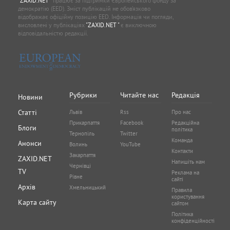
"ZAXID.NET "
працює за підтримки Європейського фонду за
демократію (EED). Зміст публікацій не обов’язково
відображає офіційну позицію EED. Інформація чи погляди,
висловлені у публікаціях
"ZAXID.NET "
є виключною
відповідальністю редакції.
Рубрики
Читайте нас
Редакція
Новини
Статті
Львів
Rss
Про нас
Прикарпаття
Facebook
Редакційна
Блоги
політика
Тернопіль
Twitter
Команда
Анонси
Волинь
YouTube
Контакти
Закарпаття
ZAXID.NET
Напишіть нам
Чернівці
TV
Реклама на
Рівне
сайті
Архів
Хмельницький
Правила
користування
Карта сайту
сайтом
Політика
конфіденційності