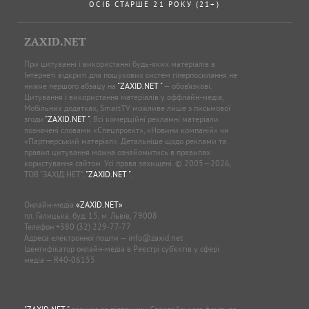
ОСІБ СТАРШЕ 21 РОКУ (21+)
ZAXID.NET
При цитуванні і використанні будь-яких матеріалів в
Інтернеті відкриті для пошукових систем гіперпосилання не
нижче першого абзацу на
"ZAXID.NET "
— обов’язкові.
Цитування і використання матеріалів у оффлайн-медіа,
Мобільних додатках, SmartTV можливе лише з письмової
згоди
"ZAXID.NET "
. Всі комерційні рекламні матеріали
позначені словами «Спецпроєкт», «Новини компаній» чи
«Партнерський матеріал». Детальніше щодо реклами та
правил цитування можна ознайомитись в правилах
користування сайтом. Усі права захищені. © 2005—2026,
ТОВ “ЗАХІД.НЕТ”,
"ZAXID.NET "
.
Онлайн-медіа
«ZAXID.NET»
пл. Галицька, буд. 15, м. Львів, 79008
Телефон
+380 (32) 229-77-77
Адреса електронної пошти —
info@zaxid.net
Ідентифікатор онлайн-медіа в Реєстрі суб'єктів у сфері
медіа — R40-06155